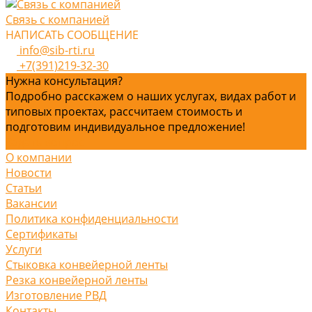
Связь с компанией
НАПИСАТЬ СООБЩЕНИЕ
info@sib-rti.ru
+7(391)219-32-30
Нужна консультация?
Подробно расскажем о наших услугах, видах работ и
типовых проектах, рассчитаем стоимость и
подготовим индивидуальное предложение!
Задать вопрос
О компании
Новости
Статьи
Вакансии
Политика конфиденциальности
Сертификаты
Услуги
Стыковка конвейерной ленты
Резка конвейерной ленты
Изготовление РВД
Контакты