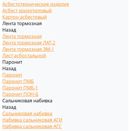
Асбестотехнические изделия
Асбест хризотиловый
Картон асбестовый
Лента тормозная
Назад
Лента тормозная
Лента тормозная ЛАТ-2
Лента тормозная ЭМ-1
Лист асбостальной
Паронит
Назад
Паронит
Паронит ПМБ
Паронит ПМБ-1
Паронит ПОН-Б
Сальниковая набивка
Назад
Сальниковая набивка
Набивка сальниковая АГИ
Набивка сальниковая АГС