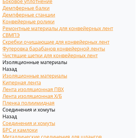
Боковое уплотнение
Демпферные балки
Демпферные станции
Конвейерные ролики
Ремонтные материалы для конвейерных лент
СВМПЭ
Скребки очищающие для конвейерных лент
Футеровка барабанов конвейерной ленты
Чистящие щетки для конвейерных лент
Изоляционные материалы
Назад
Изоляционные материалы
Киперная лента
Лента изоляционная ПВХ
Лента изоляционная Х/Б
Пленка полиимидная
Соединения и хомуты
Назад
Соединения и хомуты
БРС и камлоки
Металлические соединения для шлангов