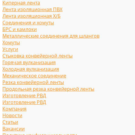
Киперная лента
Лента изоляционная ПВХ
Лента изоляционная Х/Б
Соединения и хомуты
БРС и камлоки
Металлические соединения для шлангов
Хомуты
Услуги
Стыковка конвейерной ленты
Горячая вулканизация
Холодная вулканизация
Механическое соединение
Резка конвейерной ленты
Продольная резка конвейерной ленты
Изготовление РВД
Изготовление РВД
Компания
Новости
Статьи
Вакансии