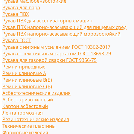
Рукава маслобензостойкие
Рукава для пара
Рукава ПВХ
Рукав ПВХ для ассенизаторных машин
Рукав ПВХ напорно-всасывающий для пищевых сред
Рукав ПВХ напорно-всасывающий морозостойкий
Рукава ГОСТ
Рукава с нитяным усилением ГОСТ 10362-2017
Рукава с текстильным каркасом ГОСТ 18698-79
Рукава для газовой сварки ГОСТ 9356-75
Ремни приводные
Ремни клиновые A
Ремни клиновые В(Б)
Ремни клиновые С(B)
Асбестотехнические изделия
Асбест хризотиловый
Картон асбестовый
Лента тормозная
Резинотехнические изделия
Технические пластины
Формовые изделия