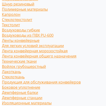
Шнур резиновый
Полимерные материалы
Капролон
Стеклотекстолит
Текстолит
Воздуховоды гибкие
Воздуховоды из ПВХ PU-600
Ленты конвейерные
Для легких условий эксплуатации
Лента конвейерная морозостойкая
Лента конвейерная общего назначения
Технические ткани
Войлок грубошерстный
Лакоткань
Стеклоткань
Продукция для обслуживания конвейеров
Боковое уплотнение
Демпферные балки
Демпферные станции
Изоляционные материалы