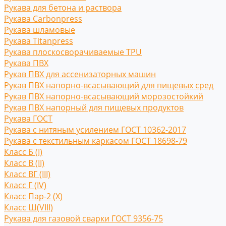
Рукава для бетона и раствора
Рукава Carbonpress
Рукава шламовые
Рукава Titanpress
Рукава плоскосворачиваемые TPU
Рукава ПВХ
Рукав ПВХ для ассенизаторных машин
Рукав ПВХ напорно-всасывающий для пищевых сред
Рукав ПВХ напорно-всасывающий морозостойкий
Рукав ПВХ напорный для пищевых продуктов
Рукава ГОСТ
Рукава с нитяным усилением ГОСТ 10362-2017
Рукава с текстильным каркасом ГОСТ 18698-79
Класс Б (I)
Класс В (II)
Класс ВГ (III)
Класс Г (IV)
Класс Пар-2 (X)
Класс Ш(VIII)
Рукава для газовой сварки ГОСТ 9356-75