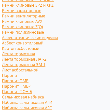
Ремни клиновые SPZ и XPZ
Ремни вариаторные
Ремни вентиляторные
Ремни клиновые AVX
Ремни клиновые Z(O)
Ремни поликлиновые
Асбестотехнические изделия
Асбест хризотиловый
Картон асбестовый
Лента тормозная
Лента тормозная ЛАТ-2
Лента тормозная ЭМ-1
Лист асбостальной
Паронит
Паронит ПМБ
Паронит ПМБ-1
Паронит ПОН-Б
Сальниковая набивка
Набивка сальниковая АГИ
Набивка сальниковая АГС