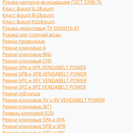
Рукава напорно-всасыващие ГОСТ 5398-76
Класс &quot;Б-2&quot;
Класс &quot;В-2&quot;
Класс &quot;КЩ&quot;
Рукава дюритовые ТУ 0056016-87
Рукава для горячей воды
Ремни приводные
Ремни клиновые A
Ремни клиновые В(Б)
Ремни клиновые С(B)
Ремни SPA и XPA VENDABELT POWER
Ремни SPB и XPB VENDABELT POWER
Ремни SPC и XPC VENDABELT POWER
Ремни SPZ и XPZ VENDABELT POWER
Ремни зубчатые
Ремни клиновые 5V и 8V VENDABELT POWER
Ремни клиновые Д(Г)
Ремень клиновой Е(Д)
Ремни клиновые SPA и XPA
Ремни клиновые SPB и XPB
Ремни клиновые SPC и XPC