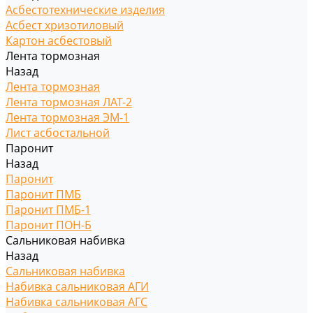
Асбестотехнические изделия
Асбест хризотиловый
Картон асбестовый
Лента тормозная
Назад
Лента тормозная
Лента тормозная ЛАТ-2
Лента тормозная ЭМ-1
Лист асбостальной
Паронит
Назад
Паронит
Паронит ПМБ
Паронит ПМБ-1
Паронит ПОН-Б
Сальниковая набивка
Назад
Сальниковая набивка
Набивка сальниковая АГИ
Набивка сальниковая АГС