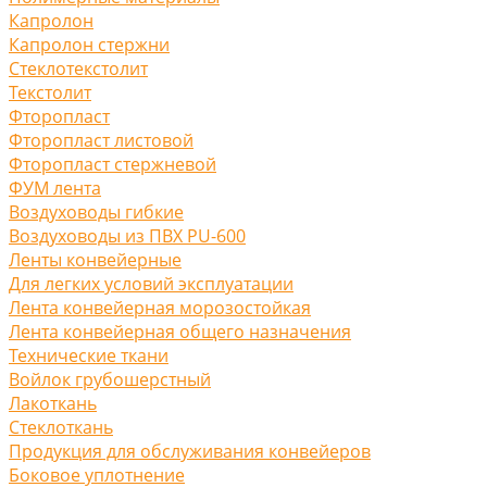
Капролон
Капролон стержни
Стеклотекстолит
Текстолит
Фторопласт
Фторопласт листовой
Фторопласт стержневой
ФУМ лента
Воздуховоды гибкие
Воздуховоды из ПВХ PU-600
Ленты конвейерные
Для легких условий эксплуатации
Лента конвейерная морозостойкая
Лента конвейерная общего назначения
Технические ткани
Войлок грубошерстный
Лакоткань
Стеклоткань
Продукция для обслуживания конвейеров
Боковое уплотнение