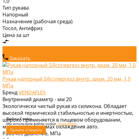
1,0
Тип рукава
Напорный
Назначение (рабочая среда)
Тосол, Антифриз
Цена за
шт
Заказать
Рукав напорный Siliconepress внутр. диам. 20 мм, 1,0
МПа
Бренд
VENDAFLEX
Внутренний диаметр - мм
20
Экологически чистый рукав из силикона. Обладает
высокой термической стабильностью и инертностью,
Файлы Cookie
широко применяется в пищевом оборудовании,
Мы используем файлы cookie.
Подробнее
.
медицине и системах охлаждения авто.
Принять и закрыть
Рабочее давление, МПа