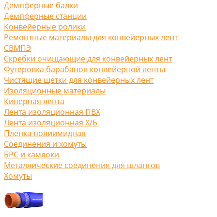
Демпферные балки
Демпферные станции
Конвейерные ролики
Ремонтные материалы для конвейерных лент
СВМПЭ
Скребки очищающие для конвейерных лент
Футеровка барабанов конвейерной ленты
Чистящие щетки для конвейерных лент
Изоляционные материалы
Киперная лента
Лента изоляционная ПВХ
Лента изоляционная Х/Б
Пленка полиимидная
Соединения и хомуты
БРС и камлоки
Металлические соединения для шлангов
Хомуты