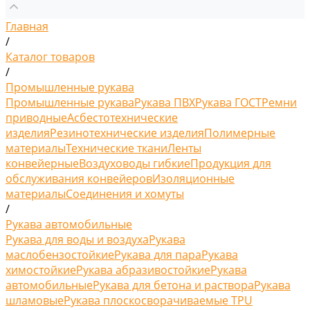
Главная
/
Каталог товаров
/
Промышленные рукава
Промышленные рукава
Рукава ПВХ
Рукава ГОСТ
Ремни
приводные
Асбестотехнические
изделия
Резинотехнические изделия
Полимерные
материалы
Технические ткани
Ленты
конвейерные
Воздуховоды гибкие
Продукция для
обслуживания конвейеров
Изоляционные
материалы
Соединения и хомуты
/
Рукава автомобильные
Рукава для воды и воздуха
Рукава
маслобензостойкие
Рукава для пара
Рукава
химостойкие
Рукава абразивостойкие
Рукава
автомобильные
Рукава для бетона и раствора
Рукава
шламовые
Рукава плоскосворачиваемые TPU