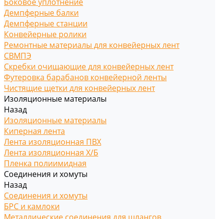
Боковое уплотнение
Демпферные балки
Демпферные станции
Конвейерные ролики
Ремонтные материалы для конвейерных лент
СВМПЭ
Скребки очищающие для конвейерных лент
Футеровка барабанов конвейерной ленты
Чистящие щетки для конвейерных лент
Изоляционные материалы
Назад
Изоляционные материалы
Киперная лента
Лента изоляционная ПВХ
Лента изоляционная Х/Б
Пленка полиимидная
Соединения и хомуты
Назад
Соединения и хомуты
БРС и камлоки
Металлические соединения для шлангов