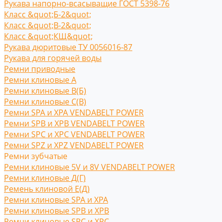
Рукава напорно-всасыващие ГОСТ 5398-76
Класс &quot;Б-2&quot;
Класс &quot;В-2&quot;
Класс &quot;КЩ&quot;
Рукава дюритовые ТУ 0056016-87
Рукава для горячей воды
Ремни приводные
Ремни клиновые A
Ремни клиновые В(Б)
Ремни клиновые С(B)
Ремни SPA и XPA VENDABELT POWER
Ремни SPB и XPB VENDABELT POWER
Ремни SPC и XPC VENDABELT POWER
Ремни SPZ и XPZ VENDABELT POWER
Ремни зубчатые
Ремни клиновые 5V и 8V VENDABELT POWER
Ремни клиновые Д(Г)
Ремень клиновой Е(Д)
Ремни клиновые SPA и XPA
Ремни клиновые SPB и XPB
Ремни клиновые SPC и XPC