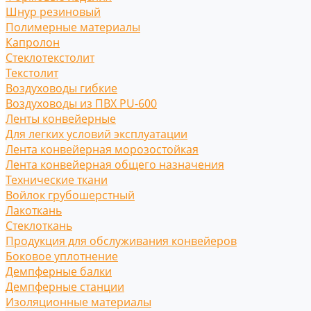
Шнур резиновый
Полимерные материалы
Капролон
Стеклотекстолит
Текстолит
Воздуховоды гибкие
Воздуховоды из ПВХ PU-600
Ленты конвейерные
Для легких условий эксплуатации
Лента конвейерная морозостойкая
Лента конвейерная общего назначения
Технические ткани
Войлок грубошерстный
Лакоткань
Стеклоткань
Продукция для обслуживания конвейеров
Боковое уплотнение
Демпферные балки
Демпферные станции
Изоляционные материалы