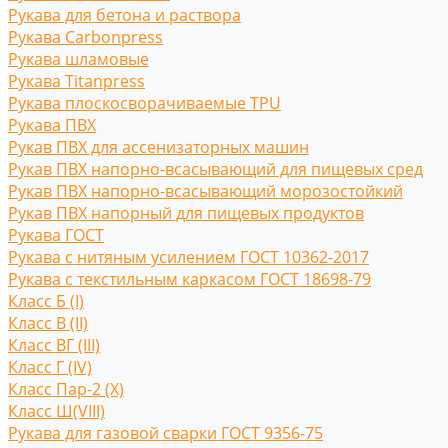
Рукава для бетона и раствора
Рукава Carbonpress
Рукава шламовые
Рукава Titanpress
Рукава плоскосворачиваемые TPU
Рукава ПВХ
Рукав ПВХ для ассенизаторных машин
Рукав ПВХ напорно-всасывающий для пищевых сред
Рукав ПВХ напорно-всасывающий морозостойкий
Рукав ПВХ напорный для пищевых продуктов
Рукава ГОСТ
Рукава с нитяным усилением ГОСТ 10362-2017
Рукава с текстильным каркасом ГОСТ 18698-79
Класс Б (I)
Класс В (II)
Класс ВГ (III)
Класс Г (IV)
Класс Пар-2 (X)
Класс Ш(VIII)
Рукава для газовой сварки ГОСТ 9356-75