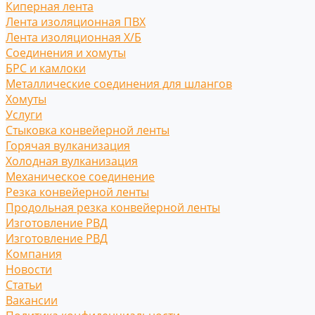
Киперная лента
Лента изоляционная ПВХ
Лента изоляционная Х/Б
Соединения и хомуты
БРС и камлоки
Металлические соединения для шлангов
Хомуты
Услуги
Стыковка конвейерной ленты
Горячая вулканизация
Холодная вулканизация
Механическое соединение
Резка конвейерной ленты
Продольная резка конвейерной ленты
Изготовление РВД
Изготовление РВД
Компания
Новости
Статьи
Вакансии