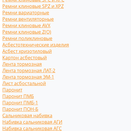
Ремни клиновые SPZ и XPZ
Ремни вариаторные
Ремни вентиляторные
Ремни клиновые AVX
Ремни клиновые Z(O)
Ремни поликлиновые
Асбестотехнические изделия
Асбест хризотиловый
Картон асбестовый
Лента тормозная
Лента тормозная ЛАТ-2
Лента тормозная ЭМ-1
Лист асбостальной
Паронит
Паронит ПМБ
Паронит ПМБ-1
Паронит ПОН-Б
Сальниковая набивка
Набивка сальниковая АГИ
Набивка сальниковая АГС