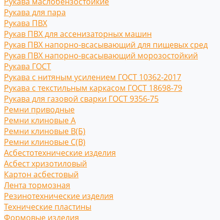
Рукава маслобензостойкие
Рукава для пара
Рукава ПВХ
Рукав ПВХ для ассенизаторных машин
Рукав ПВХ напорно-всасывающий для пищевых сред
Рукав ПВХ напорно-всасывающий морозостойкий
Рукава ГОСТ
Рукава с нитяным усилением ГОСТ 10362-2017
Рукава с текстильным каркасом ГОСТ 18698-79
Рукава для газовой сварки ГОСТ 9356-75
Ремни приводные
Ремни клиновые A
Ремни клиновые В(Б)
Ремни клиновые С(B)
Асбестотехнические изделия
Асбест хризотиловый
Картон асбестовый
Лента тормозная
Резинотехнические изделия
Технические пластины
Формовые изделия