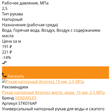
Рабочее давление, МПа
2,5
Тип рукава
Напорный
Назначение (рабочая среда)
Вода, Горячая вода, Воздух, Воздух с содержанием
масла
Цена за
м
191 ₽
221 ₽
-14%
Заказать
Рекомендуем
Рукав напорный Airpress внутр. диам. 16 мм, 2,5 МПа
Бренд
VENDAFLEX
Артикул
STK016AP
Универсальный напорный рукав для воды и сжатого