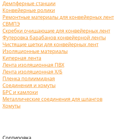
Демпферные станции
Конвейерные ролики
Ремонтные материалы для конвейерных лент
СВМПЭ
Скребки очищающие для конвейерных лент
Футеровка барабанов конвейерной ленты
Чистящие щетки для конвейерных лент
Изоляционные материалы
Киперная лента
Лента изоляционная ПВХ
Лента изоляционная Х/Б
Пленка полиимидная
Соединения и хомуты
БРС и камлоки
Металлические соединения для шлангов
Хомуты
Сортировка