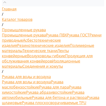
Главная
/
Каталог товаров
/
Промышленные рукава
Промышленные рукава
Рукава ПВХ
Рукава ГОСТ
Ремни
приводные
Асбестотехнические
изделия
Резинотехнические изделия
Полимерные
материалы
Технические ткани
Ленты
конвейерные
Воздуховоды гибкие
Продукция для
обслуживания конвейеров
Изоляционные
материалы
Соединения и хомуты
/
Рукава для воды и воздуха
Рукава для воды и воздуха
Рукава
маслобензостойкие
Рукава для пара
Рукава
химостойкие
Рукава абразивостойкие
Рукава
автомобильные
Рукава для бетона и раствора
Рукава
шламовые
Рукава плоскосворачиваемые TPU