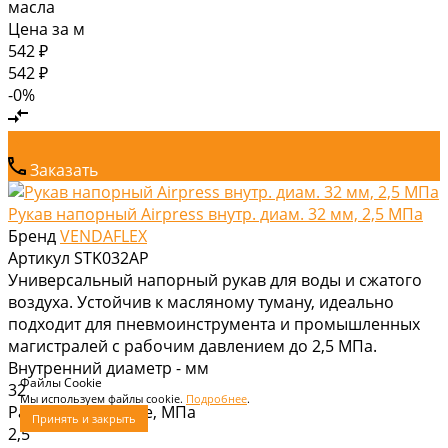
масла
Цена за
м
542 ₽
542 ₽
-0%
Заказать
Рукав напорный Airpress внутр. диам. 32 мм, 2,5 МПа
Бренд
VENDAFLEX
Артикул
STK032AP
Универсальный напорный рукав для воды и сжатого
воздуха. Устойчив к масляному туману, идеально
подходит для пневмоинструмента и промышленных
магистралей с рабочим давлением до 2,5 МПа.
Внутренний диаметр - мм
Файлы Cookie
32
Мы используем файлы cookie.
Подробнее
.
Рабочее давление, МПа
Принять и закрыть
2,5