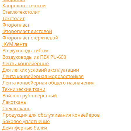
Капролон стержни
Стеклотекстолит
Текстолит
Фторопласт
Фторопласт листовой
Фторопласт стержневой
ФУМ лента
Воздуховоды гибкие
Воздуховоды из ПВХ PU-600
Ленты конвейерные
Для легких условий эксплуатации
Лента конвейерная морозостойкая
Лента конвейерная общего назначения
Технические ткани
Войлок грубошерстный
Лакоткань
Стеклоткань
Продукция для обслуживания конвейеров
Боковое уплотнение
Демпферные балки