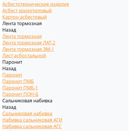
Асбестотехнические изделия
Асбест хризотиловый
Картон асбестовый
Лента тормозная
Назад
Лента тормозная
Лента тормозная ЛАТ-2
Лента тормозная ЭМ-1
Лист асбостальной
Паронит
Назад
Паронит
Паронит ПМБ
Паронит ПМБ-1
Паронит ПОН-Б
Сальниковая набивка
Назад
Сальниковая набивка
Набивка сальниковая АГИ
Набивка сальниковая АГС