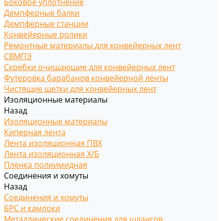
Боковое уплотнение
Демпферные балки
Демпферные станции
Конвейерные ролики
Ремонтные материалы для конвейерных лент
СВМПЭ
Скребки очищающие для конвейерных лент
Футеровка барабанов конвейерной ленты
Чистящие щетки для конвейерных лент
Изоляционные материалы
Назад
Изоляционные материалы
Киперная лента
Лента изоляционная ПВХ
Лента изоляционная Х/Б
Пленка полиимидная
Соединения и хомуты
Назад
Соединения и хомуты
БРС и камлоки
Металлические соединения для шлангов