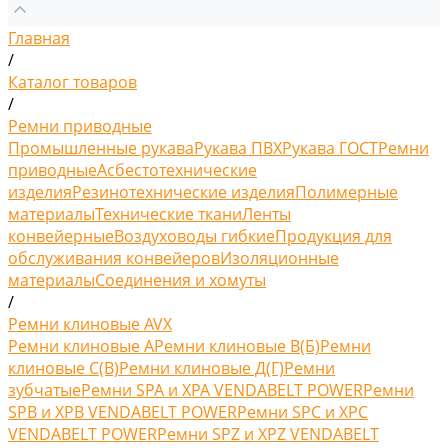
Главная
/
Каталог товаров
/
Ремни приводные
Промышленные рукава
Рукава ПВХ
Рукава ГОСТ
Ремни
приводные
Асбестотехнические
изделия
Резинотехнические изделия
Полимерные
материалы
Технические ткани
Ленты
конвейерные
Воздуховоды гибкие
Продукция для
обслуживания конвейеров
Изоляционные
материалы
Соединения и хомуты
/
Ремни клиновые AVX
Ремни клиновые A
Ремни клиновые В(Б)
Ремни
клиновые С(B)
Ремни клиновые Д(Г)
Ремни
зубчатые
Ремни SPA и XPA VENDABELT POWER
Ремни
SPB и XPB VENDABELT POWER
Ремни SPC и XPC
VENDABELT POWER
Ремни SPZ и XPZ VENDABELT