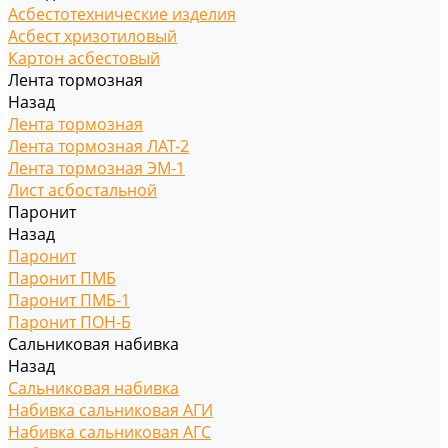
Асбестотехнические изделия
Асбест хризотиловый
Картон асбестовый
Лента тормозная
Назад
Лента тормозная
Лента тормозная ЛАТ-2
Лента тормозная ЭМ-1
Лист асбостальной
Паронит
Назад
Паронит
Паронит ПМБ
Паронит ПМБ-1
Паронит ПОН-Б
Сальниковая набивка
Назад
Сальниковая набивка
Набивка сальниковая АГИ
Набивка сальниковая АГС