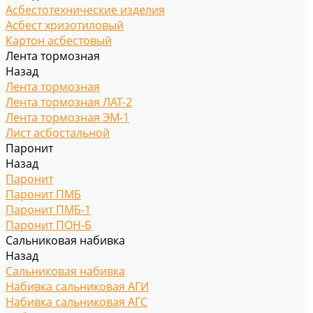
Асбестотехнические изделия
Асбест хризотиловый
Картон асбестовый
Лента тормозная
Назад
Лента тормозная
Лента тормозная ЛАТ-2
Лента тормозная ЭМ-1
Лист асбостальной
Паронит
Назад
Паронит
Паронит ПМБ
Паронит ПМБ-1
Паронит ПОН-Б
Сальниковая набивка
Назад
Сальниковая набивка
Набивка сальниковая АГИ
Набивка сальниковая АГС