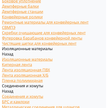
Боковое уплотнение
Демпферные балки
Демпферные станции
Конвейерные ролики
Ремонтные материалы для конвейерных лент
СВМПЭ
Скребки очищающие для конвейерных лент
Футеровка барабанов конвейерной ленты
Чистящие щетки для конвейерных лент
Изоляционные материалы
Назад
Изоляционные материалы
Киперная лента
Лента изоляционная ПВХ
Лента изоляционная Х/Б
Пленка полиимидная
Соединения и хомуты
Назад
Соединения и хомуты
БРС и камлоки
Металлические соединения для шлангов