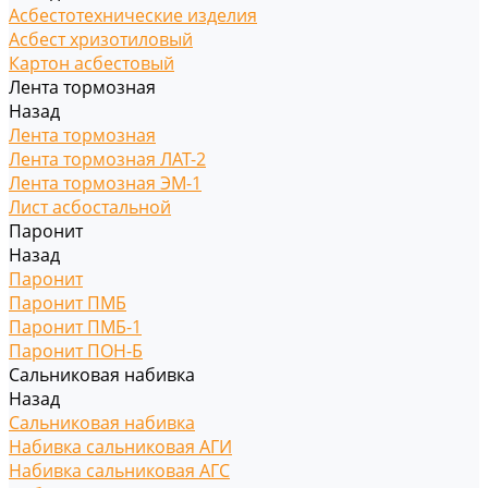
Асбестотехнические изделия
Асбест хризотиловый
Картон асбестовый
Лента тормозная
Назад
Лента тормозная
Лента тормозная ЛАТ-2
Лента тормозная ЭМ-1
Лист асбостальной
Паронит
Назад
Паронит
Паронит ПМБ
Паронит ПМБ-1
Паронит ПОН-Б
Сальниковая набивка
Назад
Сальниковая набивка
Набивка сальниковая АГИ
Набивка сальниковая АГС