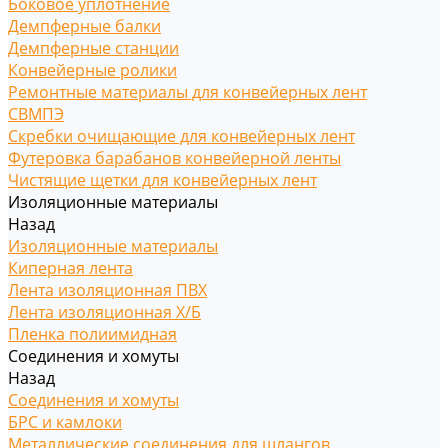
Боковое уплотнение
Демпферные балки
Демпферные станции
Конвейерные ролики
Ремонтные материалы для конвейерных лент
СВМПЭ
Скребки очищающие для конвейерных лент
Футеровка барабанов конвейерной ленты
Чистящие щетки для конвейерных лент
Изоляционные материалы
Назад
Изоляционные материалы
Киперная лента
Лента изоляционная ПВХ
Лента изоляционная Х/Б
Пленка полиимидная
Соединения и хомуты
Назад
Соединения и хомуты
БРС и камлоки
Металлические соединения для шлангов