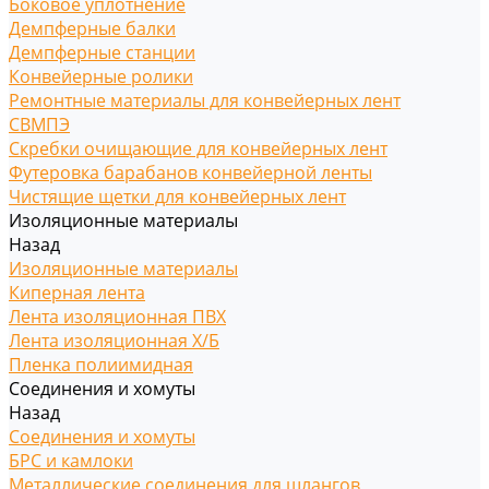
Боковое уплотнение
Демпферные балки
Демпферные станции
Конвейерные ролики
Ремонтные материалы для конвейерных лент
СВМПЭ
Скребки очищающие для конвейерных лент
Футеровка барабанов конвейерной ленты
Чистящие щетки для конвейерных лент
Изоляционные материалы
Назад
Изоляционные материалы
Киперная лента
Лента изоляционная ПВХ
Лента изоляционная Х/Б
Пленка полиимидная
Соединения и хомуты
Назад
Соединения и хомуты
БРС и камлоки
Металлические соединения для шлангов