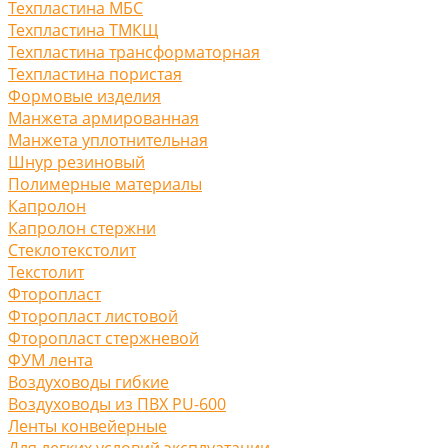
Техпластина МБС
Техпластина ТМКЩ
Техпластина трансформаторная
Техпластина пористая
Формовые изделия
Манжета армированная
Манжета уплотнительная
Шнур резиновый
Полимерные материалы
Капролон
Капролон стержни
Стеклотекстолит
Текстолит
Фторопласт
Фторопласт листовой
Фторопласт стержневой
ФУМ лента
Воздуховоды гибкие
Воздуховоды из ПВХ PU-600
Ленты конвейерные
Для легких условий эксплуатации