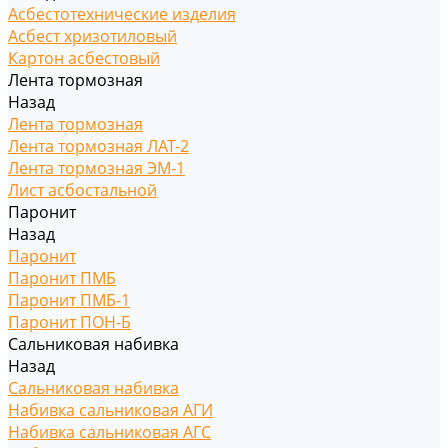
Асбестотехнические изделия
Асбест хризотиловый
Картон асбестовый
Лента тормозная
Назад
Лента тормозная
Лента тормозная ЛАТ-2
Лента тормозная ЭМ-1
Лист асбостальной
Паронит
Назад
Паронит
Паронит ПМБ
Паронит ПМБ-1
Паронит ПОН-Б
Сальниковая набивка
Назад
Сальниковая набивка
Набивка сальниковая АГИ
Набивка сальниковая АГС