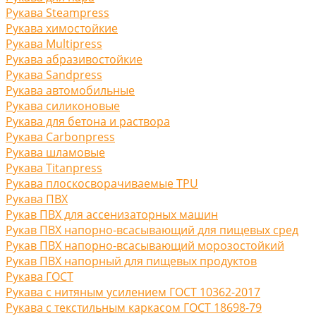
Рукава Steampress
Рукава химостойкие
Рукава Multipress
Рукава абразивостойкие
Рукава Sandpress
Рукава автомобильные
Рукава силиконовые
Рукава для бетона и раствора
Рукава Carbonpress
Рукава шламовые
Рукава Titanpress
Рукава плоскосворачиваемые TPU
Рукава ПВХ
Рукав ПВХ для ассенизаторных машин
Рукав ПВХ напорно-всасывающий для пищевых сред
Рукав ПВХ напорно-всасывающий морозостойкий
Рукав ПВХ напорный для пищевых продуктов
Рукава ГОСТ
Рукава с нитяным усилением ГОСТ 10362-2017
Рукава с текстильным каркасом ГОСТ 18698-79