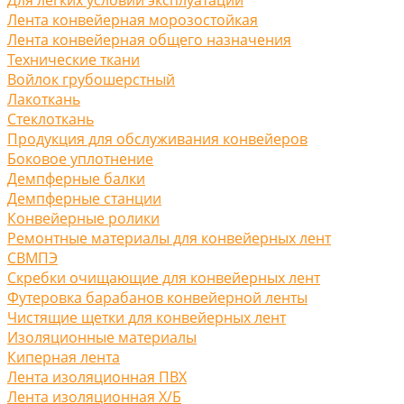
Лента конвейерная морозостойкая
Лента конвейерная общего назначения
Технические ткани
Войлок грубошерстный
Лакоткань
Стеклоткань
Продукция для обслуживания конвейеров
Боковое уплотнение
Демпферные балки
Демпферные станции
Конвейерные ролики
Ремонтные материалы для конвейерных лент
СВМПЭ
Скребки очищающие для конвейерных лент
Футеровка барабанов конвейерной ленты
Чистящие щетки для конвейерных лент
Изоляционные материалы
Киперная лента
Лента изоляционная ПВХ
Лента изоляционная Х/Б