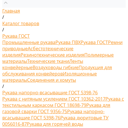
Главная
/
Каталог товаров
/
Рукава ГОСТ
Промышленные рукава
Рукава ПВХ
Рукава ГОСТ
Ремни
приводные
Асбестотехнические
изделия
Резинотехнические изделия
Полимерные
материалы
Технические ткани
Ленты
конвейерные
Воздуховоды гибкие
Продукция для
обслуживания конвейеров
Изоляционные
материалы
Соединения и хомуты
/
Рукава напорно-всасыващие ГОСТ 5398-76
Рукава с нитяным усилением ГОСТ 10362-2017
Рукава с
текстильным каркасом ГОСТ 18698-79
Рукава для
газовой сварки ГОСТ 9356-75
Рукава напорно-
всасыващие ГОСТ 5398-76
Рукава дюритовые ТУ
0056016-87
Рукава для горячей воды