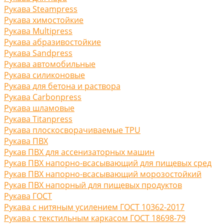
Рукава Steampress
Рукава химостойкие
Рукава Multipress
Рукава абразивостойкие
Рукава Sandpress
Рукава автомобильные
Рукава силиконовые
Рукава для бетона и раствора
Рукава Carbonpress
Рукава шламовые
Рукава Titanpress
Рукава плоскосворачиваемые TPU
Рукава ПВХ
Рукав ПВХ для ассенизаторных машин
Рукав ПВХ напорно-всасывающий для пищевых сред
Рукав ПВХ напорно-всасывающий морозостойкий
Рукав ПВХ напорный для пищевых продуктов
Рукава ГОСТ
Рукава с нитяным усилением ГОСТ 10362-2017
Рукава с текстильным каркасом ГОСТ 18698-79