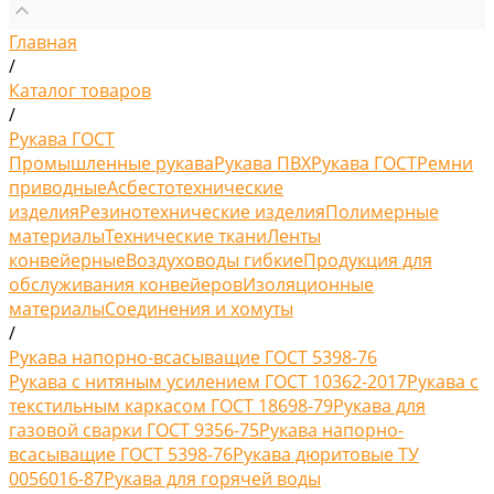
Главная
/
Каталог товаров
/
Рукава ГОСТ
Промышленные рукава
Рукава ПВХ
Рукава ГОСТ
Ремни
приводные
Асбестотехнические
изделия
Резинотехнические изделия
Полимерные
материалы
Технические ткани
Ленты
конвейерные
Воздуховоды гибкие
Продукция для
обслуживания конвейеров
Изоляционные
материалы
Соединения и хомуты
/
Рукава напорно-всасыващие ГОСТ 5398-76
Рукава с нитяным усилением ГОСТ 10362-2017
Рукава с
текстильным каркасом ГОСТ 18698-79
Рукава для
газовой сварки ГОСТ 9356-75
Рукава напорно-
всасыващие ГОСТ 5398-76
Рукава дюритовые ТУ
0056016-87
Рукава для горячей воды