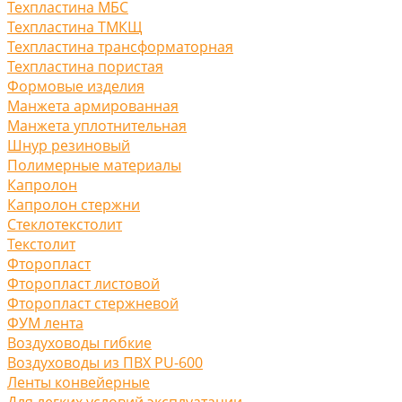
Техпластина МБС
Техпластина ТМКЩ
Техпластина трансформаторная
Техпластина пористая
Формовые изделия
Манжета армированная
Манжета уплотнительная
Шнур резиновый
Полимерные материалы
Капролон
Капролон стержни
Стеклотекстолит
Текстолит
Фторопласт
Фторопласт листовой
Фторопласт стержневой
ФУМ лента
Воздуховоды гибкие
Воздуховоды из ПВХ PU-600
Ленты конвейерные
Для легких условий эксплуатации