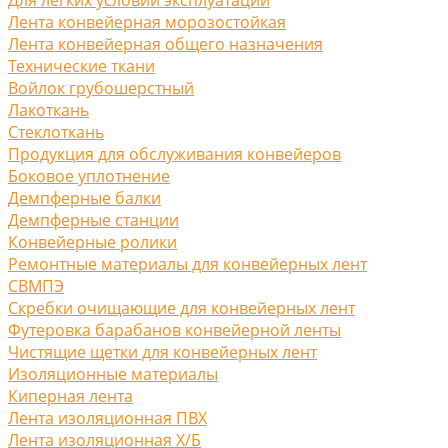
Лента конвейерная морозостойкая
Лента конвейерная общего назначения
Технические ткани
Войлок грубошерстный
Лакоткань
Стеклоткань
Продукция для обслуживания конвейеров
Боковое уплотнение
Демпферные балки
Демпферные станции
Конвейерные ролики
Ремонтные материалы для конвейерных лент
СВМПЭ
Скребки очищающие для конвейерных лент
Футеровка барабанов конвейерной ленты
Чистящие щетки для конвейерных лент
Изоляционные материалы
Киперная лента
Лента изоляционная ПВХ
Лента изоляционная Х/Б