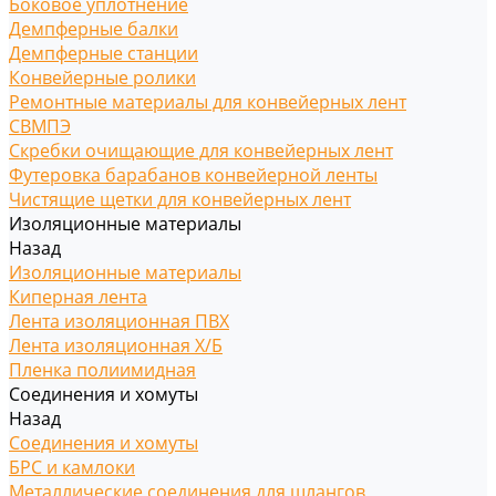
Боковое уплотнение
Демпферные балки
Демпферные станции
Конвейерные ролики
Ремонтные материалы для конвейерных лент
СВМПЭ
Скребки очищающие для конвейерных лент
Футеровка барабанов конвейерной ленты
Чистящие щетки для конвейерных лент
Изоляционные материалы
Назад
Изоляционные материалы
Киперная лента
Лента изоляционная ПВХ
Лента изоляционная Х/Б
Пленка полиимидная
Соединения и хомуты
Назад
Соединения и хомуты
БРС и камлоки
Металлические соединения для шлангов