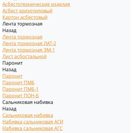
Асбестотехнические изделия
Асбест хризотиловый
Картон асбестовый
Лента тормозная
Назад
Лента тормозная
Лента тормозная ЛАТ-2
Лента тормозная ЭМ-1
Лист асбостальной
Паронит
Назад
Паронит
Паронит ПМБ
Паронит ПМБ-1
Паронит ПОН-Б
Сальниковая набивка
Назад
Сальниковая набивка
Набивка сальниковая АГИ
Набивка сальниковая АГС