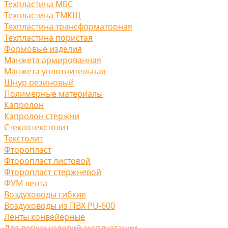
Техпластина МБС
Техпластина ТМКЩ
Техпластина трансформаторная
Техпластина пористая
Формовые изделия
Манжета армированная
Манжета уплотнительная
Шнур резиновый
Полимерные материалы
Капролон
Капролон стержни
Стеклотекстолит
Текстолит
Фторопласт
Фторопласт листовой
Фторопласт стержневой
ФУМ лента
Воздуховоды гибкие
Воздуховоды из ПВХ PU-600
Ленты конвейерные
Для легких условий эксплуатации