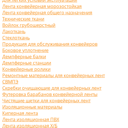
Лента конвейерная морозостойкая
Лента конвейерная общего назначения
Технические ткани
Войлок грубошерстный
Лакоткань
Стеклоткань
Продукция для обслуживания конвейеров
Боковое уплотнение
Демпферные балки
Демпферные станции
Конвейерные ролики
Ремонтные материалы для конвейерных лент
СВМПЭ
Скребки очищающие для конвейерных лент
Футеровка барабанов конвейерной ленты
Чистящие щетки для конвейерных лент
Изоляционные материалы
Киперная лента
Лента изоляционная ПВХ
Лента изоляционная Х/Б