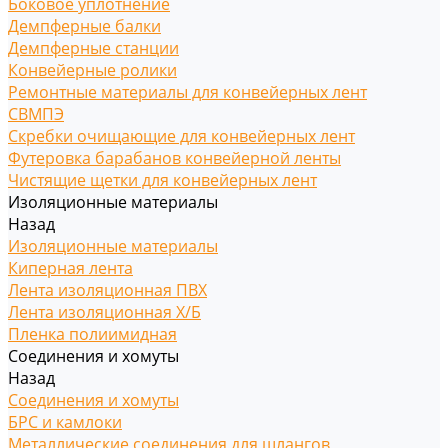
Боковое уплотнение
Демпферные балки
Демпферные станции
Конвейерные ролики
Ремонтные материалы для конвейерных лент
СВМПЭ
Скребки очищающие для конвейерных лент
Футеровка барабанов конвейерной ленты
Чистящие щетки для конвейерных лент
Изоляционные материалы
Назад
Изоляционные материалы
Киперная лента
Лента изоляционная ПВХ
Лента изоляционная Х/Б
Пленка полиимидная
Соединения и хомуты
Назад
Соединения и хомуты
БРС и камлоки
Металлические соединения для шлангов