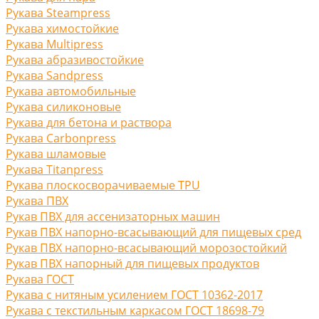
Рукава Steampress
Рукава химостойкие
Рукава Multipress
Рукава абразивостойкие
Рукава Sandpress
Рукава автомобильные
Рукава силиконовые
Рукава для бетона и раствора
Рукава Carbonpress
Рукава шламовые
Рукава Titanpress
Рукава плоскосворачиваемые TPU
Рукава ПВХ
Рукав ПВХ для ассенизаторных машин
Рукав ПВХ напорно-всасывающий для пищевых сред
Рукав ПВХ напорно-всасывающий морозостойкий
Рукав ПВХ напорный для пищевых продуктов
Рукава ГОСТ
Рукава с нитяным усилением ГОСТ 10362-2017
Рукава с текстильным каркасом ГОСТ 18698-79