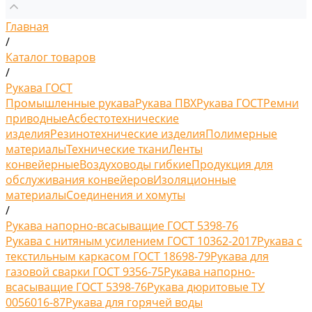
Главная
/
Каталог товаров
/
Рукава ГОСТ
Промышленные рукава
Рукава ПВХ
Рукава ГОСТ
Ремни
приводные
Асбестотехнические
изделия
Резинотехнические изделия
Полимерные
материалы
Технические ткани
Ленты
конвейерные
Воздуховоды гибкие
Продукция для
обслуживания конвейеров
Изоляционные
материалы
Соединения и хомуты
/
Рукава напорно-всасыващие ГОСТ 5398-76
Рукава с нитяным усилением ГОСТ 10362-2017
Рукава с
текстильным каркасом ГОСТ 18698-79
Рукава для
газовой сварки ГОСТ 9356-75
Рукава напорно-
всасыващие ГОСТ 5398-76
Рукава дюритовые ТУ
0056016-87
Рукава для горячей воды