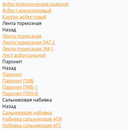
Асбестотехнические изделия
Асбест хризотиловый
Картон асбестовый
Лента тормозная
Назад
Лента тормозная
Лента тормозная ЛАТ-2
Лента тормозная ЭМ-1
Лист асбостальной
Паронит
Назад
Паронит
Паронит ПМБ
Паронит ПМБ-1
Паронит ПОН-Б
Сальниковая набивка
Назад
Сальниковая набивка
Набивка сальниковая АГИ
Набивка сальниковая АГС