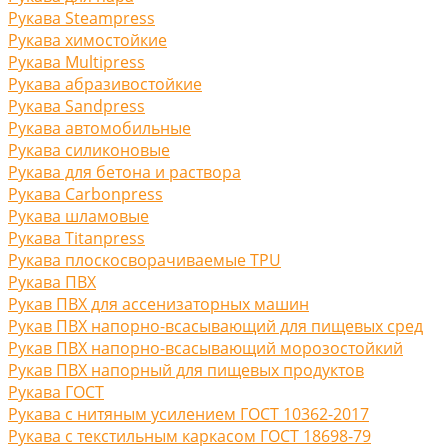
Рукава Steampress
Рукава химостойкие
Рукава Multipress
Рукава абразивостойкие
Рукава Sandpress
Рукава автомобильные
Рукава силиконовые
Рукава для бетона и раствора
Рукава Carbonpress
Рукава шламовые
Рукава Titanpress
Рукава плоскосворачиваемые TPU
Рукава ПВХ
Рукав ПВХ для ассенизаторных машин
Рукав ПВХ напорно-всасывающий для пищевых сред
Рукав ПВХ напорно-всасывающий морозостойкий
Рукав ПВХ напорный для пищевых продуктов
Рукава ГОСТ
Рукава с нитяным усилением ГОСТ 10362-2017
Рукава с текстильным каркасом ГОСТ 18698-79