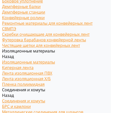
Боковое уплотнение
Демпферные балки
Демпферные станции
Конвейерные ролики
Ремонтные материалы для конвейерных лент
СВМПЭ
Скребки очищающие для конвейерных лент
Футеровка барабанов конвейерной ленты
Чистящие щетки для конвейерных лент
Изоляционные материалы
Назад
Изоляционные материалы
Киперная лента
Лента изоляционная ПВХ
Лента изоляционная Х/Б
Пленка полиимидная
Соединения и хомуты
Назад
Соединения и хомуты
БРС и камлоки
Металлические соединения для шлангов