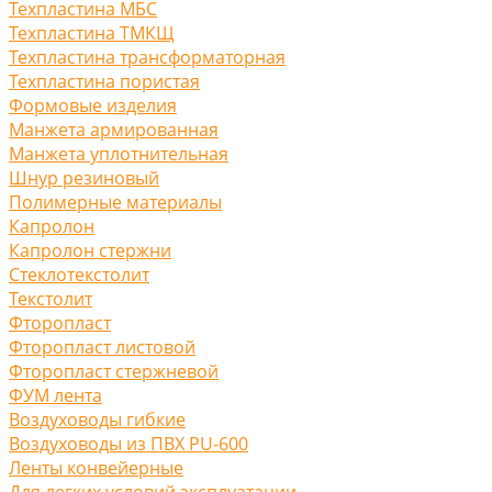
Техпластина МБС
Техпластина ТМКЩ
Техпластина трансформаторная
Техпластина пористая
Формовые изделия
Манжета армированная
Манжета уплотнительная
Шнур резиновый
Полимерные материалы
Капролон
Капролон стержни
Стеклотекстолит
Текстолит
Фторопласт
Фторопласт листовой
Фторопласт стержневой
ФУМ лента
Воздуховоды гибкие
Воздуховоды из ПВХ PU-600
Ленты конвейерные
Для легких условий эксплуатации