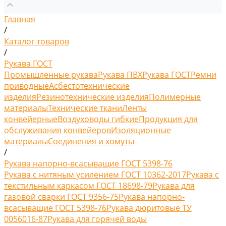
Главная
/
Каталог товаров
/
Рукава ГОСТ
Промышленные рукава
Рукава ПВХ
Рукава ГОСТ
Ремни
приводные
Асбестотехнические
изделия
Резинотехнические изделия
Полимерные
материалы
Технические ткани
Ленты
конвейерные
Воздуховоды гибкие
Продукция для
обслуживания конвейеров
Изоляционные
материалы
Соединения и хомуты
/
Рукава напорно-всасыващие ГОСТ 5398-76
Рукава с нитяным усилением ГОСТ 10362-2017
Рукава с
текстильным каркасом ГОСТ 18698-79
Рукава для
газовой сварки ГОСТ 9356-75
Рукава напорно-
всасыващие ГОСТ 5398-76
Рукава дюритовые ТУ
0056016-87
Рукава для горячей воды