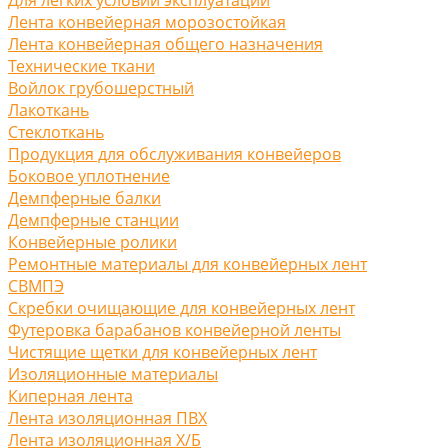
Лента конвейерная морозостойкая
Лента конвейерная общего назначения
Технические ткани
Войлок грубошерстный
Лакоткань
Стеклоткань
Продукция для обслуживания конвейеров
Боковое уплотнение
Демпферные балки
Демпферные станции
Конвейерные ролики
Ремонтные материалы для конвейерных лент
СВМПЭ
Скребки очищающие для конвейерных лент
Футеровка барабанов конвейерной ленты
Чистящие щетки для конвейерных лент
Изоляционные материалы
Киперная лента
Лента изоляционная ПВХ
Лента изоляционная Х/Б