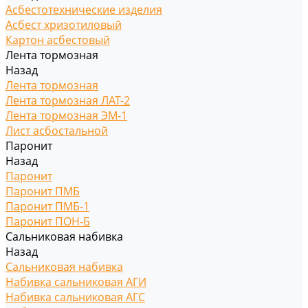
Асбестотехнические изделия
Асбест хризотиловый
Картон асбестовый
Лента тормозная
Назад
Лента тормозная
Лента тормозная ЛАТ-2
Лента тормозная ЭМ-1
Лист асбостальной
Паронит
Назад
Паронит
Паронит ПМБ
Паронит ПМБ-1
Паронит ПОН-Б
Сальниковая набивка
Назад
Сальниковая набивка
Набивка сальниковая АГИ
Набивка сальниковая АГС