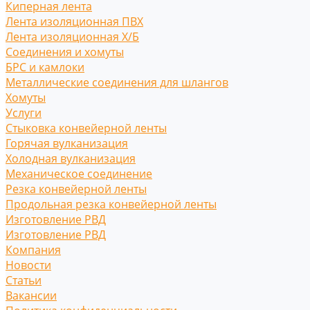
Киперная лента
Лента изоляционная ПВХ
Лента изоляционная Х/Б
Соединения и хомуты
БРС и камлоки
Металлические соединения для шлангов
Хомуты
Услуги
Стыковка конвейерной ленты
Горячая вулканизация
Холодная вулканизация
Механическое соединение
Резка конвейерной ленты
Продольная резка конвейерной ленты
Изготовление РВД
Изготовление РВД
Компания
Новости
Статьи
Вакансии