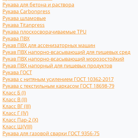
Рукава для бетона и раствора
Рукава Carbonpress
Рукава шламовые
Рукава Titanpress
Рукава плоскосворачиваемые TPU
Рукава ПВХ
Рукав ПВХ для ассенизаторных машин
Рукав ПВХ напорно-всасывающий для пищевых сред
Рукав ПВХ напорно-всасывающий морозостойкий
Рукав ПВХ напорный для пищевых продуктов
Рукава ГОСТ
Рукава с нитяным усилением ГОСТ 10362-2017
Рукава с текстильным каркасом ГОСТ 18698-79
Класс Б (I)
Класс В (II)
Класс ВГ (III)
Класс Г (IV)
Класс Пар-2 (X)
Класс Ш(VIII)
Рукава для газовой сварки ГОСТ 9356-75