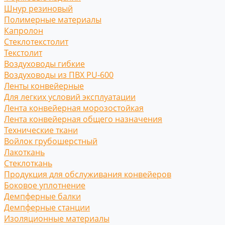
Шнур резиновый
Полимерные материалы
Капролон
Стеклотекстолит
Текстолит
Воздуховоды гибкие
Воздуховоды из ПВХ PU-600
Ленты конвейерные
Для легких условий эксплуатации
Лента конвейерная морозостойкая
Лента конвейерная общего назначения
Технические ткани
Войлок грубошерстный
Лакоткань
Стеклоткань
Продукция для обслуживания конвейеров
Боковое уплотнение
Демпферные балки
Демпферные станции
Изоляционные материалы