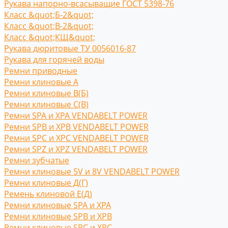
Рукава напорно-всасыващие ГОСТ 5398-76
Класс &quot;Б-2&quot;
Класс &quot;В-2&quot;
Класс &quot;КЩ&quot;
Рукава дюритовые ТУ 0056016-87
Рукава для горячей воды
Ремни приводные
Ремни клиновые A
Ремни клиновые В(Б)
Ремни клиновые С(B)
Ремни SPA и XPA VENDABELT POWER
Ремни SPB и XPB VENDABELT POWER
Ремни SPC и XPC VENDABELT POWER
Ремни SPZ и XPZ VENDABELT POWER
Ремни зубчатые
Ремни клиновые 5V и 8V VENDABELT POWER
Ремни клиновые Д(Г)
Ремень клиновой Е(Д)
Ремни клиновые SPA и XPA
Ремни клиновые SPB и XPB
Ремни клиновые SPC и XPC