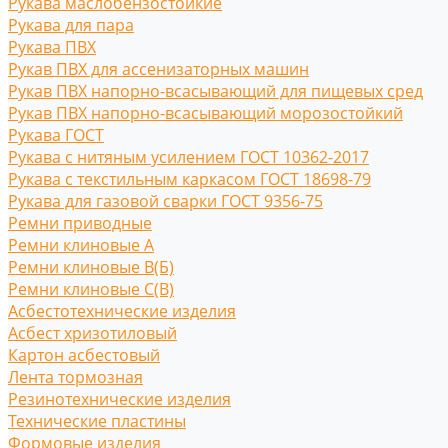
Рукава маслобензостойкие
Рукава для пара
Рукава ПВХ
Рукав ПВХ для ассенизаторных машин
Рукав ПВХ напорно-всасывающий для пищевых сред
Рукав ПВХ напорно-всасывающий морозостойкий
Рукава ГОСТ
Рукава с нитяным усилением ГОСТ 10362-2017
Рукава с текстильным каркасом ГОСТ 18698-79
Рукава для газовой сварки ГОСТ 9356-75
Ремни приводные
Ремни клиновые A
Ремни клиновые В(Б)
Ремни клиновые С(B)
Асбестотехнические изделия
Асбест хризотиловый
Картон асбестовый
Лента тормозная
Резинотехнические изделия
Технические пластины
Формовые изделия