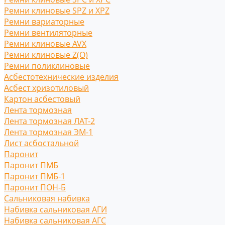
Ремни клиновые SPZ и XPZ
Ремни вариаторные
Ремни вентиляторные
Ремни клиновые AVX
Ремни клиновые Z(O)
Ремни поликлиновые
Асбестотехнические изделия
Асбест хризотиловый
Картон асбестовый
Лента тормозная
Лента тормозная ЛАТ-2
Лента тормозная ЭМ-1
Лист асбостальной
Паронит
Паронит ПМБ
Паронит ПМБ-1
Паронит ПОН-Б
Сальниковая набивка
Набивка сальниковая АГИ
Набивка сальниковая АГС