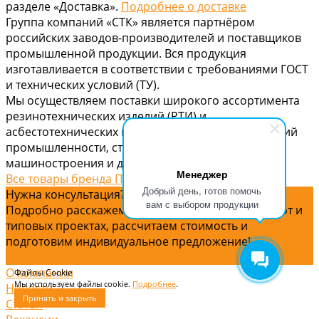
разделе «Доставка».
Подробнее о доставке
Группа компаний «СТК» является партнёром
российских заводов-производителей и поставщиков
промышленной продукции. Вся продукция
изготавливается в соответствии с требованиями ГОСТ
и технических условий (ТУ).
Мы осуществляем поставки широкого ассортимента
резинотехнических изделий (РТИ) и
асбестотехнических изделий (АТИ) для предприятий
промышленности, строительства, энергетики,
машиностроения и других отраслей.
Менеджер
Все товары бренда Продукция по ГОСТ
Добрый день, готов помочь
Нужна консультация?
вам с выбором продукции
Подробно расскажем о наших услугах, видах работ и
типовых проектах, рассчитаем стоимость и
подготовим индивидуальное предложение!
Задать вопрос
О компании
Файлы Cookie
Мы используем файлы cookie.
Подробнее
.
Новости
Принять и закрыть
Статьи