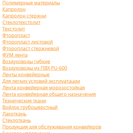
Полимерные материалы
Капролон
Капролон стержни
Стеклотекстолит
Текстолит
Фторопласт
Фторопласт листовой
Фторопласт стержневой
ФУМ лента
Воздуховоды гибкие
Воздуховоды из ПВХ PU-600
Ленты конвейерные
Для легких условий эксплуатации
Лента конвейерная морозостойкая
Лента конвейерная общего назначения
Технические ткани
Войлок грубошерстный
Лакоткань
Стеклоткань
Продукция для обслуживания конвейеров