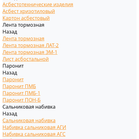
Асбестотехнические изделия
Асбест хризотиловый
Картон асбестовый
Лента тормозная
Назад
Лента тормозная
Лента тормозная ЛАТ-2
Лента тормозная ЭМ-1
Лист асбостальной
Паронит
Назад
Паронит
Паронит ПМБ
Паронит ПМБ-1
Паронит ПОН-Б
Сальниковая набивка
Назад
Сальниковая набивка
Набивка сальниковая АГИ
Набивка сальниковая АГС