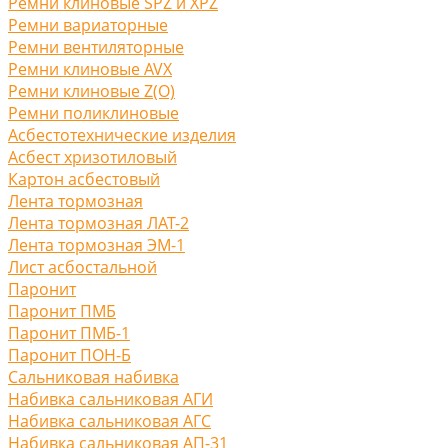
Ремни клиновые SPZ и XPZ
Ремни вариаторные
Ремни вентиляторные
Ремни клиновые AVX
Ремни клиновые Z(O)
Ремни поликлиновые
Асбестотехнические изделия
Асбест хризотиловый
Картон асбестовый
Лента тормозная
Лента тормозная ЛАТ-2
Лента тормозная ЭМ-1
Лист асбостальной
Паронит
Паронит ПМБ
Паронит ПМБ-1
Паронит ПОН-Б
Сальниковая набивка
Набивка сальниковая АГИ
Набивка сальниковая АГС
Набивка сальниковая АП-31