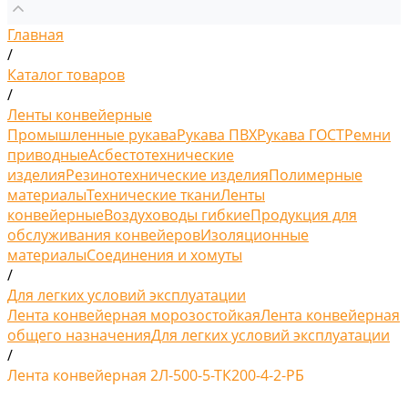
Главная
/
Каталог товаров
/
Ленты конвейерные
Промышленные рукава
Рукава ПВХ
Рукава ГОСТ
Ремни
приводные
Асбестотехнические
изделия
Резинотехнические изделия
Полимерные
материалы
Технические ткани
Ленты
конвейерные
Воздуховоды гибкие
Продукция для
обслуживания конвейеров
Изоляционные
материалы
Соединения и хомуты
/
Для легких условий эксплуатации
Лента конвейерная морозостойкая
Лента конвейерная
общего назначения
Для легких условий эксплуатации
/
Лента конвейерная 2Л-500-5-ТК200-4-2-РБ