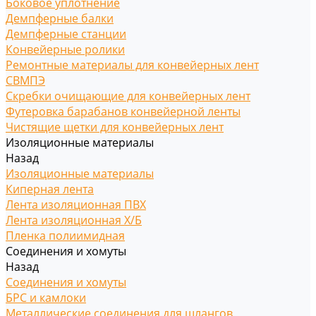
Боковое уплотнение
Демпферные балки
Демпферные станции
Конвейерные ролики
Ремонтные материалы для конвейерных лент
СВМПЭ
Скребки очищающие для конвейерных лент
Футеровка барабанов конвейерной ленты
Чистящие щетки для конвейерных лент
Изоляционные материалы
Назад
Изоляционные материалы
Киперная лента
Лента изоляционная ПВХ
Лента изоляционная Х/Б
Пленка полиимидная
Соединения и хомуты
Назад
Соединения и хомуты
БРС и камлоки
Металлические соединения для шлангов