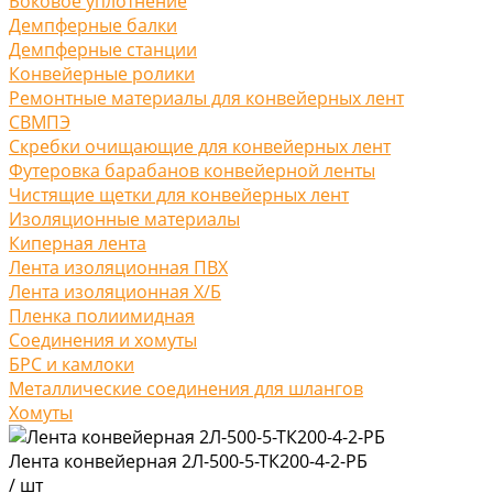
Боковое уплотнение
Демпферные балки
Демпферные станции
Конвейерные ролики
Ремонтные материалы для конвейерных лент
СВМПЭ
Скребки очищающие для конвейерных лент
Футеровка барабанов конвейерной ленты
Чистящие щетки для конвейерных лент
Изоляционные материалы
Киперная лента
Лента изоляционная ПВХ
Лента изоляционная Х/Б
Пленка полиимидная
Соединения и хомуты
БРС и камлоки
Металлические соединения для шлангов
Хомуты
Лента конвейерная 2Л-500-5-ТК200-4-2-РБ
/
шт