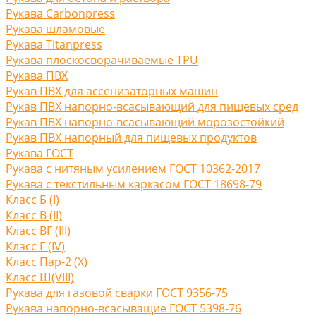
Рукава Carbonpress
Рукава шламовые
Рукава Titanpress
Рукава плоскосворачиваемые TPU
Рукава ПВХ
Рукав ПВХ для ассенизаторных машин
Рукав ПВХ напорно-всасывающий для пищевых сред
Рукав ПВХ напорно-всасывающий морозостойкий
Рукав ПВХ напорный для пищевых продуктов
Рукава ГОСТ
Рукава с нитяным усилением ГОСТ 10362-2017
Рукава с текстильным каркасом ГОСТ 18698-79
Класс Б (I)
Класс В (II)
Класс ВГ (III)
Класс Г (IV)
Класс Пар-2 (X)
Класс Ш(VIII)
Рукава для газовой сварки ГОСТ 9356-75
Рукава напорно-всасыващие ГОСТ 5398-76