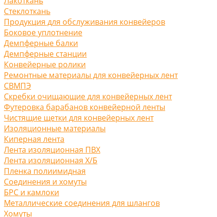
Лакоткань
Стеклоткань
Продукция для обслуживания конвейеров
Боковое уплотнение
Демпферные балки
Демпферные станции
Конвейерные ролики
Ремонтные материалы для конвейерных лент
СВМПЭ
Скребки очищающие для конвейерных лент
Футеровка барабанов конвейерной ленты
Чистящие щетки для конвейерных лент
Изоляционные материалы
Киперная лента
Лента изоляционная ПВХ
Лента изоляционная Х/Б
Пленка полиимидная
Соединения и хомуты
БРС и камлоки
Металлические соединения для шлангов
Хомуты