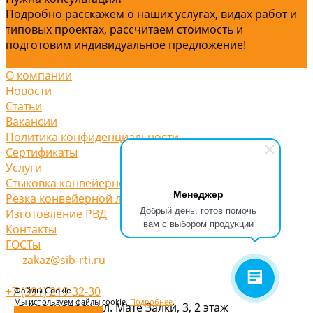
Подробно расскажем о наших услугах, видах работ и
типовых проектах, рассчитаем стоимость и
подготовим индивидуальное предложение!
Задать вопрос
О компании
Новости
Статьи
Вакансии
Политика конфиденциальности
Сертификаты
Услуги
Стыковка конвейерной ленты
Менеджер
Резка конвейерной ленты
Добрый день, готов помочь
Изготовление РВД
вам с выбором продукции
Контакты
ГОСТы
zakaz@sib-rti.ru
+7 (391) 219-32-30
Файлы Cookie
Мы используем файлы cookie.
Подробнее
.
г. Красноярск, ул. Мате Залки, 3, 2 этаж