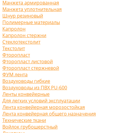
Манжета армированная
Манжета уплотнительная
Шнур резиновый
Полимерные материалы
Капролон
Капролон стержни
Стеклотекстолит
Текстолит
Фторопласт
Фторопласт листовой
Фторопласт стержневой
ФУМ лента
Воздуховоды гибкие
Воздуховоды из ПВХ PU-600
Ленты конвейерные
Для легких условий эксплуатации
Лента конвейерная морозостойкая
Лента конвейерная общего назначения
Технические ткани
Войлок грубошерстный