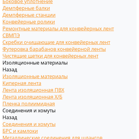
Боковое уплотнение
Демпферные балки
Демпферные станции
Конвейерные ролики
Ремонтные материалы для конвейерных лент
СВМПЭ
Скребки очищающие для конвейерных лент
Футеровка барабанов конвейерной ленты
Чистящие щетки для конвейерных лент
Изоляционные материалы
Назад
Изоляционные материалы
Киперная лента
Лента изоляционная ПВХ
Лента изоляционная Х/Б
Пленка полиимидная
Соединения и хомуты
Назад
Соединения и хомуты
БРС и камлоки
Металлические соединения для шлангов