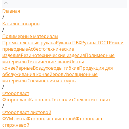
Главная
/
Каталог товаров
/
Полимерные материалы
Промышленные рукава
Рукава ПВХ
Рукава ГОСТ
Ремни
приводные
Асбестотехнические
изделия
Резинотехнические изделия
Полимерные
материалы
Технические ткани
Ленты
конвейерные
Воздуховоды гибкие
Продукция для
обслуживания конвейеров
Изоляционные
материалы
Соединения и хомуты
/
Фторопласт
Фторопласт
Капролон
Текстолит
Стеклотекстолит
/
Фторопласт листовой
ФУМ лента
Фторопласт листовой
Фторопласт
стержневой