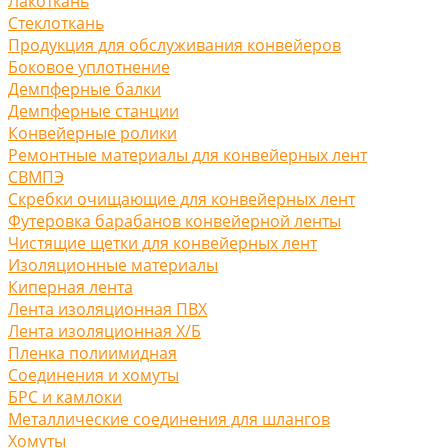
Лакоткань
Стеклоткань
Продукция для обслуживания конвейеров
Боковое уплотнение
Демпферные балки
Демпферные станции
Конвейерные ролики
Ремонтные материалы для конвейерных лент
СВМПЭ
Скребки очищающие для конвейерных лент
Футеровка барабанов конвейерной ленты
Чистящие щетки для конвейерных лент
Изоляционные материалы
Киперная лента
Лента изоляционная ПВХ
Лента изоляционная Х/Б
Пленка полиимидная
Соединения и хомуты
БРС и камлоки
Металлические соединения для шлангов
Хомуты