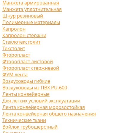
Манжета армированная
Манжета уплотнительная
Шнур резиновый
Полимерные материалы
Капролон
Капролон стержни
Стеклотекстолит
Текстолит
Фторопласт
Фторопласт листовой
Фторопласт стержневой
ФУМ лента
Воздуховоды гибкие
Воздуховоды из ПВХ PU-600
Ленты конвейерные
Для легких условий эксплуатации
Лента конвейерная морозостойкая
Лента конвейерная общего назначения
Технические ткани
Войлок грубошерстный