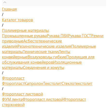
Главная
/
Каталог товаров
/
Полимерные материалы
Промышленные рукава
Рукава ПВХ
Рукава ГОСТ
Ремни
приводные
Асбестотехнические
изделия
Резинотехнические изделия
Полимерные
материалы
Технические ткани
Ленты
конвейерные
Воздуховоды гибкие
Продукция для
обслуживания конвейеров
Изоляционные
материалы
Соединения и хомуты
/
Фторопласт
Фторопласт
Капролон
Текстолит
Стеклотекстолит
/
Фторопласт листовой
ФУМ лента
Фторопласт листовой
Фторопласт
стержневой