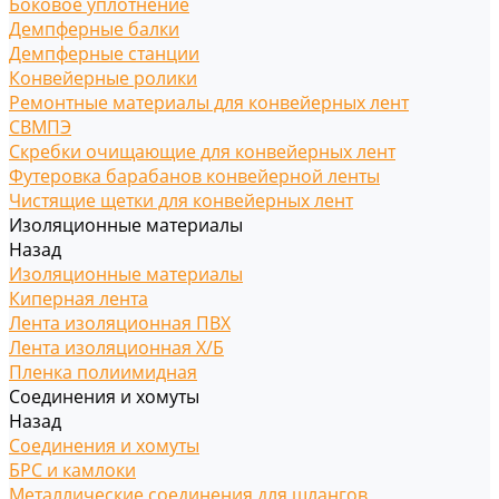
Боковое уплотнение
Демпферные балки
Демпферные станции
Конвейерные ролики
Ремонтные материалы для конвейерных лент
СВМПЭ
Скребки очищающие для конвейерных лент
Футеровка барабанов конвейерной ленты
Чистящие щетки для конвейерных лент
Изоляционные материалы
Назад
Изоляционные материалы
Киперная лента
Лента изоляционная ПВХ
Лента изоляционная Х/Б
Пленка полиимидная
Соединения и хомуты
Назад
Соединения и хомуты
БРС и камлоки
Металлические соединения для шлангов