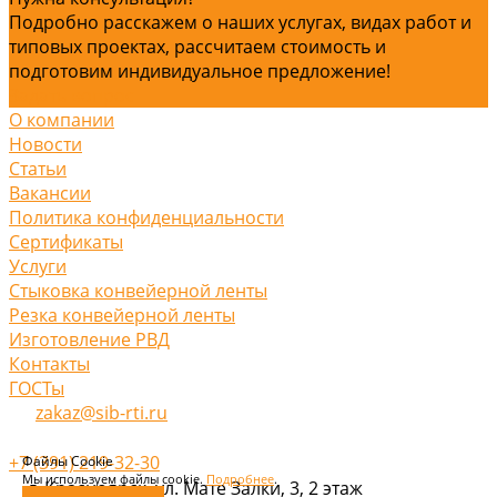
Подробно расскажем о наших услугах, видах работ и
типовых проектах, рассчитаем стоимость и
подготовим индивидуальное предложение!
Задать вопрос
О компании
Новости
Статьи
Вакансии
Политика конфиденциальности
Сертификаты
Услуги
Стыковка конвейерной ленты
Резка конвейерной ленты
Изготовление РВД
Контакты
ГОСТы
zakaz@sib-rti.ru
+7 (391) 219-32-30
Файлы Cookie
Мы используем файлы cookie.
Подробнее
.
г. Красноярск, ул. Мате Залки, 3, 2 этаж