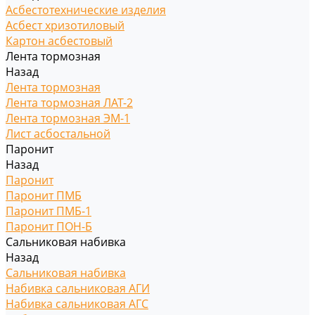
Асбестотехнические изделия
Асбест хризотиловый
Картон асбестовый
Лента тормозная
Назад
Лента тормозная
Лента тормозная ЛАТ-2
Лента тормозная ЭМ-1
Лист асбостальной
Паронит
Назад
Паронит
Паронит ПМБ
Паронит ПМБ-1
Паронит ПОН-Б
Сальниковая набивка
Назад
Сальниковая набивка
Набивка сальниковая АГИ
Набивка сальниковая АГС