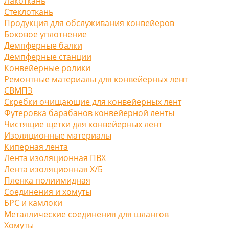
Лакоткань
Стеклоткань
Продукция для обслуживания конвейеров
Боковое уплотнение
Демпферные балки
Демпферные станции
Конвейерные ролики
Ремонтные материалы для конвейерных лент
СВМПЭ
Скребки очищающие для конвейерных лент
Футеровка барабанов конвейерной ленты
Чистящие щетки для конвейерных лент
Изоляционные материалы
Киперная лента
Лента изоляционная ПВХ
Лента изоляционная Х/Б
Пленка полиимидная
Соединения и хомуты
БРС и камлоки
Металлические соединения для шлангов
Хомуты