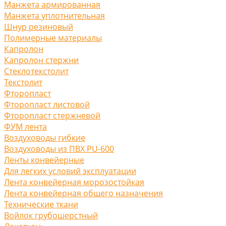
Манжета армированная
Манжета уплотнительная
Шнур резиновый
Полимерные материалы
Капролон
Капролон стержни
Стеклотекстолит
Текстолит
Фторопласт
Фторопласт листовой
Фторопласт стержневой
ФУМ лента
Воздуховоды гибкие
Воздуховоды из ПВХ PU-600
Ленты конвейерные
Для легких условий эксплуатации
Лента конвейерная морозостойкая
Лента конвейерная общего назначения
Технические ткани
Войлок грубошерстный