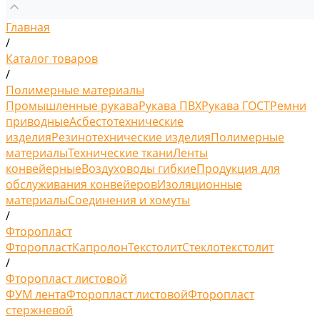
Главная
/
Каталог товаров
/
Полимерные материалы
Промышленные рукава
Рукава ПВХ
Рукава ГОСТ
Ремни
приводные
Асбестотехнические
изделия
Резинотехнические изделия
Полимерные
материалы
Технические ткани
Ленты
конвейерные
Воздуховоды гибкие
Продукция для
обслуживания конвейеров
Изоляционные
материалы
Соединения и хомуты
/
Фторопласт
Фторопласт
Капролон
Текстолит
Стеклотекстолит
/
Фторопласт листовой
ФУМ лента
Фторопласт листовой
Фторопласт
стержневой