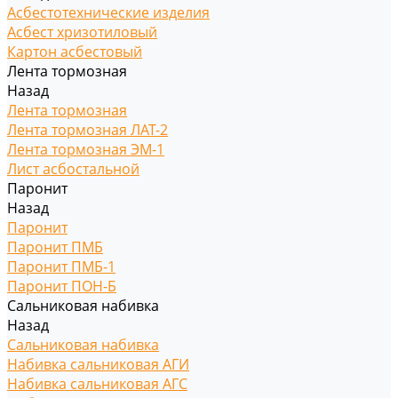
Асбестотехнические изделия
Асбест хризотиловый
Картон асбестовый
Лента тормозная
Назад
Лента тормозная
Лента тормозная ЛАТ-2
Лента тормозная ЭМ-1
Лист асбостальной
Паронит
Назад
Паронит
Паронит ПМБ
Паронит ПМБ-1
Паронит ПОН-Б
Сальниковая набивка
Назад
Сальниковая набивка
Набивка сальниковая АГИ
Набивка сальниковая АГС