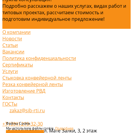
Подробно расскажем о наших услугах, видах работ и
типовых проектах, рассчитаем стоимость и
подготовим индивидуальное предложение!
Задать вопрос
О компании
Новости
Статьи
Вакансии
Политика конфиденциальности
Сертификаты
Услуги
Стыковка конвейерной ленты
Резка конвейерной ленты
Изготовление РВД
Контакты
ГОСТы
zakaz@sib-rti.ru
+7 (391) 219-32-30
Файлы Cookie
Мы используем файлы cookie.
Подробнее
.
г. Красноярск, ул. Мате Залки, 3, 2 этаж