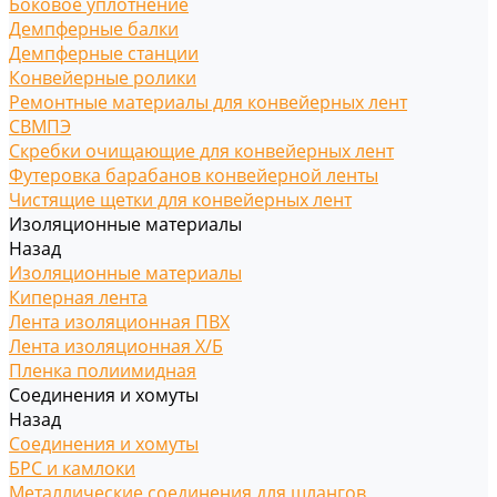
Боковое уплотнение
Демпферные балки
Демпферные станции
Конвейерные ролики
Ремонтные материалы для конвейерных лент
СВМПЭ
Скребки очищающие для конвейерных лент
Футеровка барабанов конвейерной ленты
Чистящие щетки для конвейерных лент
Изоляционные материалы
Назад
Изоляционные материалы
Киперная лента
Лента изоляционная ПВХ
Лента изоляционная Х/Б
Пленка полиимидная
Соединения и хомуты
Назад
Соединения и хомуты
БРС и камлоки
Металлические соединения для шлангов