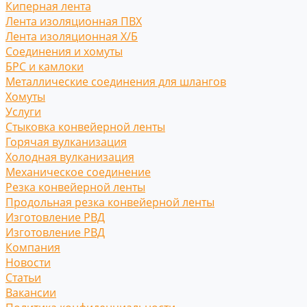
Киперная лента
Лента изоляционная ПВХ
Лента изоляционная Х/Б
Соединения и хомуты
БРС и камлоки
Металлические соединения для шлангов
Хомуты
Услуги
Стыковка конвейерной ленты
Горячая вулканизация
Холодная вулканизация
Механическое соединение
Резка конвейерной ленты
Продольная резка конвейерной ленты
Изготовление РВД
Изготовление РВД
Компания
Новости
Статьи
Вакансии