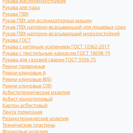
Рукава маслобензостойкие
Рукава для пара
Рукава ПВХ
Рукав ПВХ для ассенизаторных машин
Рукав ПВХ напорно-всасывающий для пищевых сред
Рукав ПВХ напорно-всасывающий морозостойкий
Рукава ГОСТ
Рукава с нитяным усилением ГОСТ 10362-2017
Рукава с текстильным каркасом ГОСТ 18698-79
Рукава для газовой сварки ГОСТ 9356-75
Ремни приводные
Ремни клиновые A
Ремни клиновые В(Б)
Ремни клиновые С(B)
Асбестотехнические изделия
Асбест хризотиловый
Картон асбестовый
Лента тормозная
Резинотехнические изделия
Технические пластины
Формовые изделия