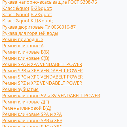
Рукава напорно-всасыващие ГОСТ 5398-76
Класс &quot;Б-2&quot;
Класс &quot;В-2&quot;
Класс &quot;КЩ&quot;
Рукава дюритовые ТУ 0056016-87
Рукава для горячей воды
Ремни приводные
Ремни клиновые A
Ремни клиновые В(Б)
Ремни клиновые С(B)
Ремни SPA и XPA VENDABELT POWER
Ремни SPB и XPB VENDABELT POWER
Ремни SPC и XPC VENDABELT POWER
Ремни SPZ и XPZ VENDABELT POWER
Ремни зубчатые
Ремни клиновые 5V и 8V VENDABELT POWER
Ремни клиновые Д(Г)
Ремень клиновой Е(Д)
Ремни клиновые SPA и XPA
Ремни клиновые SPB и XPB
Ремни клиновые SPC и XPC