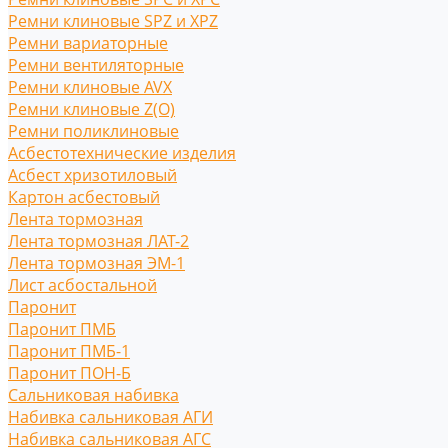
Ремни клиновые SPZ и XPZ
Ремни вариаторные
Ремни вентиляторные
Ремни клиновые AVX
Ремни клиновые Z(O)
Ремни поликлиновые
Асбестотехнические изделия
Асбест хризотиловый
Картон асбестовый
Лента тормозная
Лента тормозная ЛАТ-2
Лента тормозная ЭМ-1
Лист асбостальной
Паронит
Паронит ПМБ
Паронит ПМБ-1
Паронит ПОН-Б
Сальниковая набивка
Набивка сальниковая АГИ
Набивка сальниковая АГС