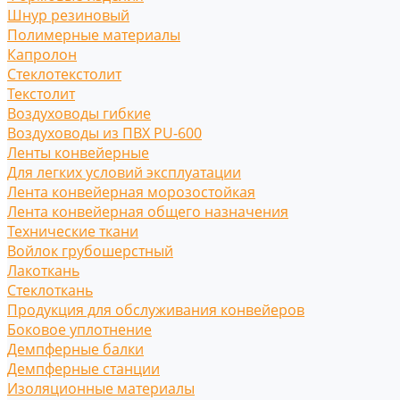
Шнур резиновый
Полимерные материалы
Капролон
Стеклотекстолит
Текстолит
Воздуховоды гибкие
Воздуховоды из ПВХ PU-600
Ленты конвейерные
Для легких условий эксплуатации
Лента конвейерная морозостойкая
Лента конвейерная общего назначения
Технические ткани
Войлок грубошерстный
Лакоткань
Стеклоткань
Продукция для обслуживания конвейеров
Боковое уплотнение
Демпферные балки
Демпферные станции
Изоляционные материалы