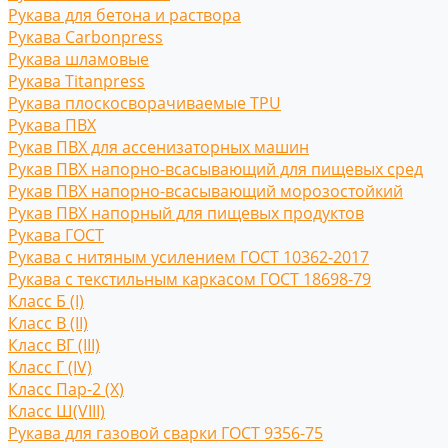
Рукава для бетона и раствора
Рукава Carbonpress
Рукава шламовые
Рукава Titanpress
Рукава плоскосворачиваемые TPU
Рукава ПВХ
Рукав ПВХ для ассенизаторных машин
Рукав ПВХ напорно-всасывающий для пищевых сред
Рукав ПВХ напорно-всасывающий морозостойкий
Рукав ПВХ напорный для пищевых продуктов
Рукава ГОСТ
Рукава с нитяным усилением ГОСТ 10362-2017
Рукава с текстильным каркасом ГОСТ 18698-79
Класс Б (I)
Класс В (II)
Класс ВГ (III)
Класс Г (IV)
Класс Пар-2 (X)
Класс Ш(VIII)
Рукава для газовой сварки ГОСТ 9356-75