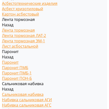
Асбестотехнические изделия
Асбест хризотиловый
Картон асбестовый
Лента тормозная
Назад
Лента тормозная
Лента тормозная ЛАТ-2
Лента тормозная ЭМ-1
Лист асбостальной
Паронит
Назад
Паронит
Паронит ПМБ
Паронит ПМБ-1
Паронит ПОН-Б
Сальниковая набивка
Назад
Сальниковая набивка
Набивка сальниковая АГИ
Набивка сальниковая АГС