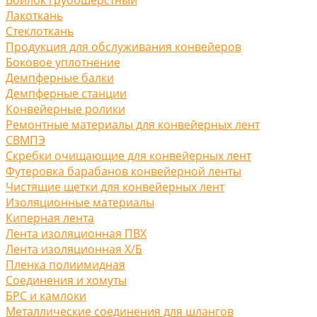
Лакоткань
Стеклоткань
Продукция для обслуживания конвейеров
Боковое уплотнение
Демпферные балки
Демпферные станции
Конвейерные ролики
Ремонтные материалы для конвейерных лент
СВМПЭ
Скребки очищающие для конвейерных лент
Футеровка барабанов конвейерной ленты
Чистящие щетки для конвейерных лент
Изоляционные материалы
Киперная лента
Лента изоляционная ПВХ
Лента изоляционная Х/Б
Пленка полиимидная
Соединения и хомуты
БРС и камлоки
Металлические соединения для шлангов