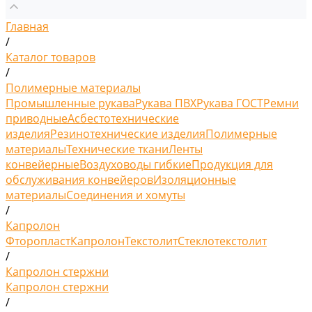
Главная
/
Каталог товаров
/
Полимерные материалы
Промышленные рукава
Рукава ПВХ
Рукава ГОСТ
Ремни
приводные
Асбестотехнические
изделия
Резинотехнические изделия
Полимерные
материалы
Технические ткани
Ленты
конвейерные
Воздуховоды гибкие
Продукция для
обслуживания конвейеров
Изоляционные
материалы
Соединения и хомуты
/
Капролон
Фторопласт
Капролон
Текстолит
Стеклотекстолит
/
Капролон стержни
Капролон стержни
/