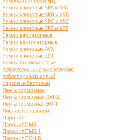
Ремень клиновой Е(Д)
Ремни клиновые SPA и XPA
Ремни клиновые SPB и XPB
Ремни клиновые SPC и XPC
Ремни клиновые SPZ и XPZ
Ремни вариаторные
Ремни вентиляторные
Ремни клиновые AVX
Ремни клиновые Z(O)
Ремни поликлиновые
Асбестотехнические изделия
Асбест хризотиловый
Картон асбестовый
Лента тормозная
Лента тормозная ЛАТ-2
Лента тормозная ЭМ-1
Лист асбостальной
Паронит
Паронит ПМБ
Паронит ПМБ-1
Паронит ПОН-Б