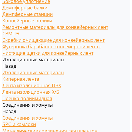
Боковое уплотнение
Демпферные балки
Демпферные станции
Конвейерные ролики
Ремонтные материалы для конвейерных лент
СВМПЭ
Скребки очищающие для конвейерных лент
Футеровка барабанов конвейерной ленты
Чистящие щетки для конвейерных лент
Изоляционные материалы
Назад
Изоляционные материалы
Киперная лента
Лента изоляционная ПВХ
Лента изоляционная Х/Б
Пленка полиимидная
Соединения и хомуты
Назад
Соединения и хомуты
БРС и камлоки
Металлические соединения для шлангов