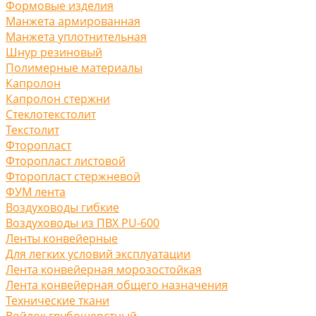
Формовые изделия
Манжета армированная
Манжета уплотнительная
Шнур резиновый
Полимерные материалы
Капролон
Капролон стержни
Стеклотекстолит
Текстолит
Фторопласт
Фторопласт листовой
Фторопласт стержневой
ФУМ лента
Воздуховоды гибкие
Воздуховоды из ПВХ PU-600
Ленты конвейерные
Для легких условий эксплуатации
Лента конвейерная морозостойкая
Лента конвейерная общего назначения
Технические ткани
Войлок грубошерстный