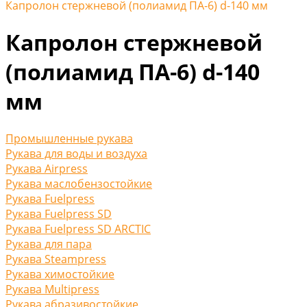
Капролон стержневой (полиамид ПА-6) d-140 мм
Капролон стержневой
(полиамид ПА-6) d-140
мм
Промышленные рукава
Рукава для воды и воздуха
Рукава Airpress
Рукава маслобензостойкие
Рукава Fuelpress
Рукава Fuelpress SD
Рукава Fuelpress SD ARCTIC
Рукава для пара
Рукава Steampress
Рукава химостойкие
Рукава Multipress
Рукава абразивостойкие