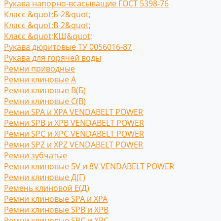
Рукава напорно-всасыващие ГОСТ 5398-76
Класс &quot;Б-2&quot;
Класс &quot;В-2&quot;
Класс &quot;КЩ&quot;
Рукава дюритовые ТУ 0056016-87
Рукава для горячей воды
Ремни приводные
Ремни клиновые A
Ремни клиновые В(Б)
Ремни клиновые С(B)
Ремни SPA и XPA VENDABELT POWER
Ремни SPB и XPB VENDABELT POWER
Ремни SPC и XPC VENDABELT POWER
Ремни SPZ и XPZ VENDABELT POWER
Ремни зубчатые
Ремни клиновые 5V и 8V VENDABELT POWER
Ремни клиновые Д(Г)
Ремень клиновой Е(Д)
Ремни клиновые SPA и XPA
Ремни клиновые SPB и XPB
Ремни клиновые SPC и XPC