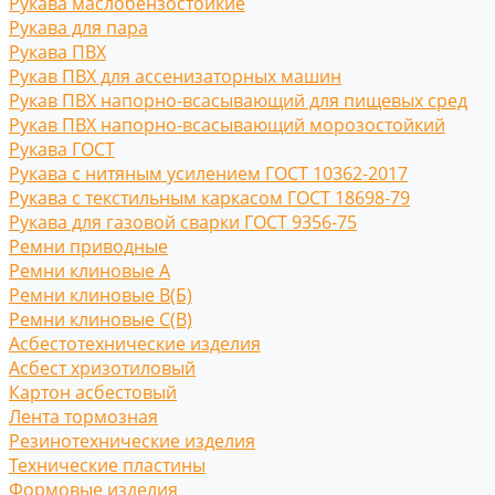
Рукава маслобензостойкие
Рукава для пара
Рукава ПВХ
Рукав ПВХ для ассенизаторных машин
Рукав ПВХ напорно-всасывающий для пищевых сред
Рукав ПВХ напорно-всасывающий морозостойкий
Рукава ГОСТ
Рукава с нитяным усилением ГОСТ 10362-2017
Рукава с текстильным каркасом ГОСТ 18698-79
Рукава для газовой сварки ГОСТ 9356-75
Ремни приводные
Ремни клиновые A
Ремни клиновые В(Б)
Ремни клиновые С(B)
Асбестотехнические изделия
Асбест хризотиловый
Картон асбестовый
Лента тормозная
Резинотехнические изделия
Технические пластины
Формовые изделия