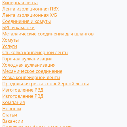
Киперная лента
Лента изоляционная ПВХ
Лента изоляционная Х/Б
Соединения и хомуты
БРС и камлоки
Металлические соединения для шлангов
Хомуты
Услуги
Стыковка конвейерной ленты
Горячая вулканизация
Холодная вулканизация
Механическое соединение
Резка конвейерной ленты
Продольная резка конвейерной ленты
Изготовление РВД
Изготовление РВД
Компания
Новости
Статьи
Вакансии