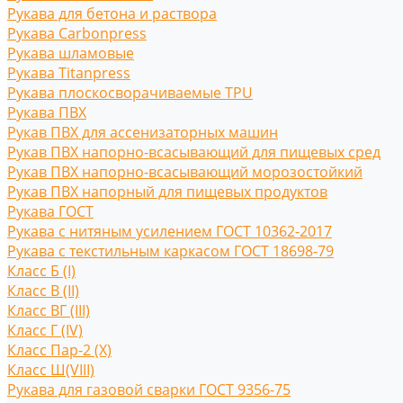
Рукава для бетона и раствора
Рукава Carbonpress
Рукава шламовые
Рукава Titanpress
Рукава плоскосворачиваемые TPU
Рукава ПВХ
Рукав ПВХ для ассенизаторных машин
Рукав ПВХ напорно-всасывающий для пищевых сред
Рукав ПВХ напорно-всасывающий морозостойкий
Рукав ПВХ напорный для пищевых продуктов
Рукава ГОСТ
Рукава с нитяным усилением ГОСТ 10362-2017
Рукава с текстильным каркасом ГОСТ 18698-79
Класс Б (I)
Класс В (II)
Класс ВГ (III)
Класс Г (IV)
Класс Пар-2 (X)
Класс Ш(VIII)
Рукава для газовой сварки ГОСТ 9356-75