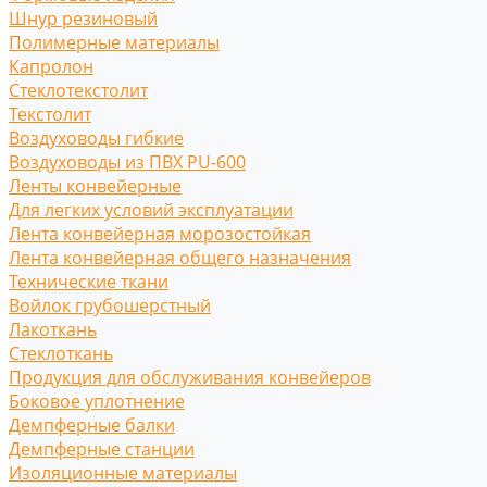
Шнур резиновый
Полимерные материалы
Капролон
Стеклотекстолит
Текстолит
Воздуховоды гибкие
Воздуховоды из ПВХ PU-600
Ленты конвейерные
Для легких условий эксплуатации
Лента конвейерная морозостойкая
Лента конвейерная общего назначения
Технические ткани
Войлок грубошерстный
Лакоткань
Стеклоткань
Продукция для обслуживания конвейеров
Боковое уплотнение
Демпферные балки
Демпферные станции
Изоляционные материалы