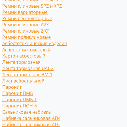
Ремни клиновые SPZ и XPZ
Ремни вариаторные
Ремни вентиляторные
Ремни клиновые AVX
Ремни клиновые Z(O)
Ремни поликлиновые
Асбестотехнические изделия
Асбест хризотиловый
Картон асбестовый
Лента тормозная
Лента тормозная ЛАТ-2
Лента тормозная ЭМ-1
Лист асбостальной
Паронит
Паронит ПМБ
Паронит ПМБ-1
Паронит ПОН-Б
Сальниковая набивка
Набивка сальниковая АГИ
Набивка сальниковая АГС