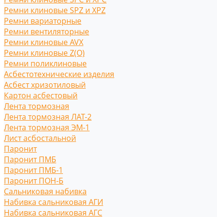
Ремни клиновые SPZ и XPZ
Ремни вариаторные
Ремни вентиляторные
Ремни клиновые AVX
Ремни клиновые Z(O)
Ремни поликлиновые
Асбестотехнические изделия
Асбест хризотиловый
Картон асбестовый
Лента тормозная
Лента тормозная ЛАТ-2
Лента тормозная ЭМ-1
Лист асбостальной
Паронит
Паронит ПМБ
Паронит ПМБ-1
Паронит ПОН-Б
Сальниковая набивка
Набивка сальниковая АГИ
Набивка сальниковая АГС