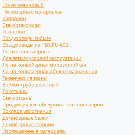
Шнур резиновый
Полимерные материалы
Капролон
Стеклотекстолит
Текстолит
Воздуховоды гибкие
Воздуховоды из ПВХ PU-600
Ленты конвейерные
Для легких условий эксплуатации
Лента конвейерная морозостойкая
Лента конвейерная общего назначения
Технические ткани
Войлок грубошерстный
Лакоткань
Стеклоткань
Продукция для обслуживания конвейеров
Боковое уплотнение
Демпферные балки
Демпферные станции
Изоляционные материалы