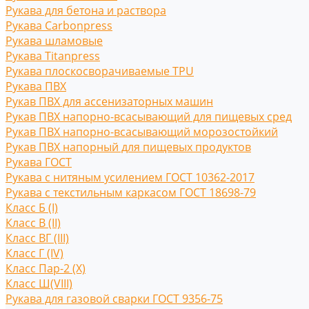
Рукава для бетона и раствора
Рукава Carbonpress
Рукава шламовые
Рукава Titanpress
Рукава плоскосворачиваемые TPU
Рукава ПВХ
Рукав ПВХ для ассенизаторных машин
Рукав ПВХ напорно-всасывающий для пищевых сред
Рукав ПВХ напорно-всасывающий морозостойкий
Рукав ПВХ напорный для пищевых продуктов
Рукава ГОСТ
Рукава с нитяным усилением ГОСТ 10362-2017
Рукава с текстильным каркасом ГОСТ 18698-79
Класс Б (I)
Класс В (II)
Класс ВГ (III)
Класс Г (IV)
Класс Пар-2 (X)
Класс Ш(VIII)
Рукава для газовой сварки ГОСТ 9356-75