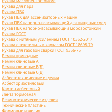
Рукава маслобензостойкие
Рукава для пара
Рукава ПВХ
Рукав ПВХ для ассенизаторных машин
Рукав ПВХ напорно-всасывающий для пищевых сред
Рукав ПВХ напорно-всасывающий морозостойкий
Рукава ГОСТ
Рукава с нитяным усилением ГОСТ 10362-2017
Рукава с текстильным каркасом ГОСТ 18698-79
Рукава для газовой сварки ГОСТ 9356-75
Ремни приводные
Ремни клиновые A
Ремни клиновые В(Б)
Ремни клиновые С(B)
Асбестотехнические изделия
Асбест хризотиловый
Картон асбестовый
Лента тормозная
Резинотехнические изделия
Технические пластины
Формовые изделия