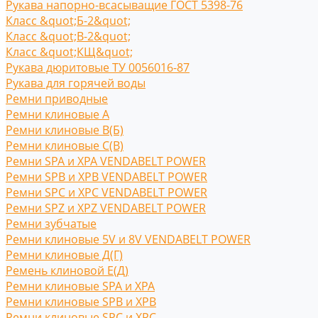
Рукава напорно-всасыващие ГОСТ 5398-76
Класс &quot;Б-2&quot;
Класс &quot;В-2&quot;
Класс &quot;КЩ&quot;
Рукава дюритовые ТУ 0056016-87
Рукава для горячей воды
Ремни приводные
Ремни клиновые A
Ремни клиновые В(Б)
Ремни клиновые С(B)
Ремни SPA и XPA VENDABELT POWER
Ремни SPB и XPB VENDABELT POWER
Ремни SPC и XPC VENDABELT POWER
Ремни SPZ и XPZ VENDABELT POWER
Ремни зубчатые
Ремни клиновые 5V и 8V VENDABELT POWER
Ремни клиновые Д(Г)
Ремень клиновой Е(Д)
Ремни клиновые SPA и XPA
Ремни клиновые SPB и XPB
Ремни клиновые SPC и XPC