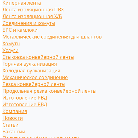
Киперная лента
Лента изоляционная ПВХ
Лента изоляционная Х/Б
Соединения и хомуты
БРС и камлоки
Металлические соединения для шлангов
Хомуты
Услуги
Стыковка конвейерной ленты
Горячая вулканизация
Холодная вулканизация
Механическое соединение
Резка конвейерной ленты
Продольная резка конвейерной ленты
Изготовление РВД
Изготовление РВД
Компания
Новости
Статьи
Вакансии