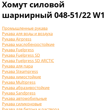
Хомут силовой
шарнирный 048-51/22 W1
Промышленные рукава
Рукава для воды и воздуха
Рукава Airpress
Рукава маслобензостойкие
Рукава Fuelpress
Рукава Fuelpress SD
Рукава Fuelpress SD ARCTIC
Рукава для пара
Рукава Steampress
Рукава химостойкие
Рукава Multipress
Рукава абразивостойкие
Рукава Sandpress
Рукава автомобильные
Рукава силиконовые
Рукава для бетона и раствора