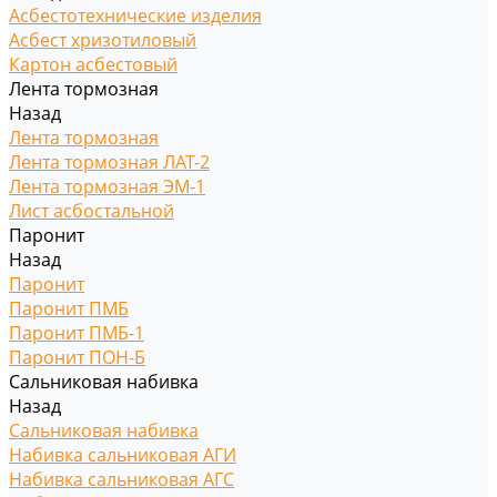
Асбестотехнические изделия
Асбест хризотиловый
Картон асбестовый
Лента тормозная
Назад
Лента тормозная
Лента тормозная ЛАТ-2
Лента тормозная ЭМ-1
Лист асбостальной
Паронит
Назад
Паронит
Паронит ПМБ
Паронит ПМБ-1
Паронит ПОН-Б
Сальниковая набивка
Назад
Сальниковая набивка
Набивка сальниковая АГИ
Набивка сальниковая АГС