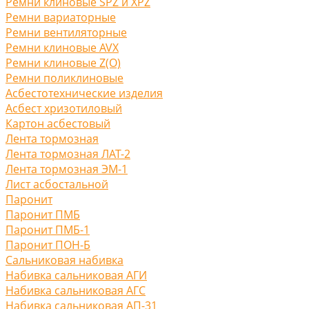
Ремни клиновые SPZ и XPZ
Ремни вариаторные
Ремни вентиляторные
Ремни клиновые AVX
Ремни клиновые Z(O)
Ремни поликлиновые
Асбестотехнические изделия
Асбест хризотиловый
Картон асбестовый
Лента тормозная
Лента тормозная ЛАТ-2
Лента тормозная ЭМ-1
Лист асбостальной
Паронит
Паронит ПМБ
Паронит ПМБ-1
Паронит ПОН-Б
Сальниковая набивка
Набивка сальниковая АГИ
Набивка сальниковая АГС
Набивка сальниковая АП-31