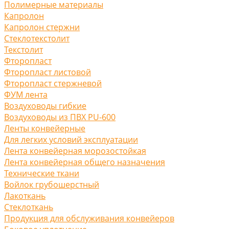
Полимерные материалы
Капролон
Капролон стержни
Стеклотекстолит
Текстолит
Фторопласт
Фторопласт листовой
Фторопласт стержневой
ФУМ лента
Воздуховоды гибкие
Воздуховоды из ПВХ PU-600
Ленты конвейерные
Для легких условий эксплуатации
Лента конвейерная морозостойкая
Лента конвейерная общего назначения
Технические ткани
Войлок грубошерстный
Лакоткань
Стеклоткань
Продукция для обслуживания конвейеров