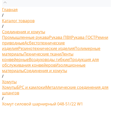
Главная
/
Каталог товаров
/
Соединения и хомуты
Промышленные рукава
Рукава ПВХ
Рукава ГОСТ
Ремни
приводные
Асбестотехнические
изделия
Резинотехнические изделия
Полимерные
материалы
Технические ткани
Ленты
конвейерные
Воздуховоды гибкие
Продукция для
обслуживания конвейеров
Изоляционные
материалы
Соединения и хомуты
/
Хомуты
Хомуты
БРС и камлоки
Металлические соединения для
шлангов
/
Хомут силовой шарнирный 048-51/22 W1