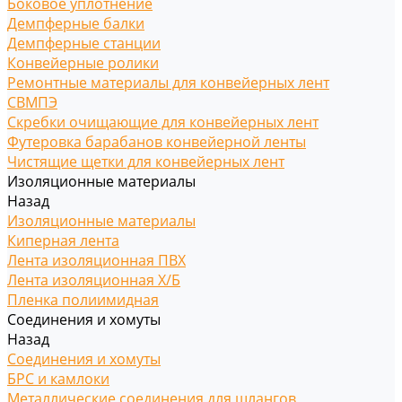
Боковое уплотнение
Демпферные балки
Демпферные станции
Конвейерные ролики
Ремонтные материалы для конвейерных лент
СВМПЭ
Скребки очищающие для конвейерных лент
Футеровка барабанов конвейерной ленты
Чистящие щетки для конвейерных лент
Изоляционные материалы
Назад
Изоляционные материалы
Киперная лента
Лента изоляционная ПВХ
Лента изоляционная Х/Б
Пленка полиимидная
Соединения и хомуты
Назад
Соединения и хомуты
БРС и камлоки
Металлические соединения для шлангов