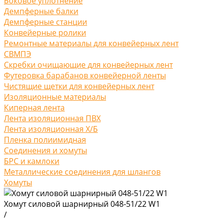
Боковое уплотнение
Демпферные балки
Демпферные станции
Конвейерные ролики
Ремонтные материалы для конвейерных лент
СВМПЭ
Скребки очищающие для конвейерных лент
Футеровка барабанов конвейерной ленты
Чистящие щетки для конвейерных лент
Изоляционные материалы
Киперная лента
Лента изоляционная ПВХ
Лента изоляционная Х/Б
Пленка полиимидная
Соединения и хомуты
БРС и камлоки
Металлические соединения для шлангов
Хомуты
Хомут силовой шарнирный 048-51/22 W1
/