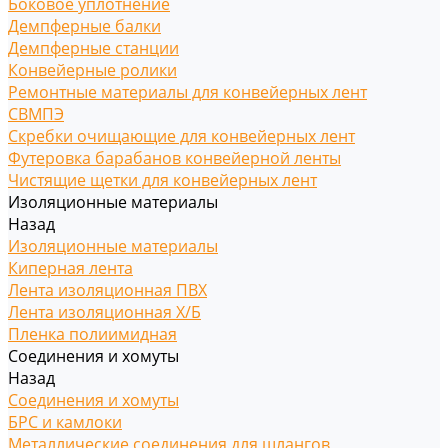
Боковое уплотнение
Демпферные балки
Демпферные станции
Конвейерные ролики
Ремонтные материалы для конвейерных лент
СВМПЭ
Скребки очищающие для конвейерных лент
Футеровка барабанов конвейерной ленты
Чистящие щетки для конвейерных лент
Изоляционные материалы
Назад
Изоляционные материалы
Киперная лента
Лента изоляционная ПВХ
Лента изоляционная Х/Б
Пленка полиимидная
Соединения и хомуты
Назад
Соединения и хомуты
БРС и камлоки
Металлические соединения для шлангов