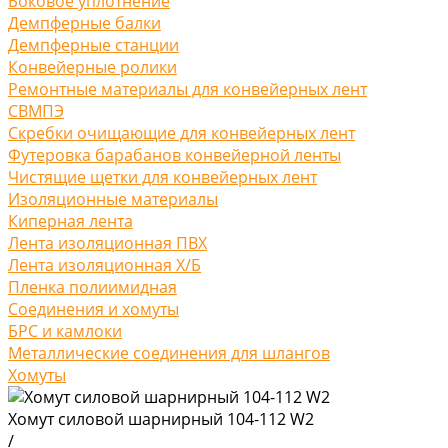
Боковое уплотнение
Демпферные балки
Демпферные станции
Конвейерные ролики
Ремонтные материалы для конвейерных лент
СВМПЭ
Скребки очищающие для конвейерных лент
Футеровка барабанов конвейерной ленты
Чистящие щетки для конвейерных лент
Изоляционные материалы
Киперная лента
Лента изоляционная ПВХ
Лента изоляционная Х/Б
Пленка полиимидная
Соединения и хомуты
БРС и камлоки
Металлические соединения для шлангов
Хомуты
Хомут силовой шарнирный 104-112 W2
/