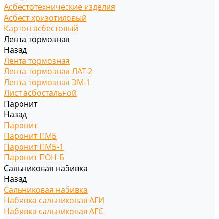
Асбестотехнические изделия
Асбест хризотиловый
Картон асбестовый
Лента тормозная
Назад
Лента тормозная
Лента тормозная ЛАТ-2
Лента тормозная ЭМ-1
Лист асбостальной
Паронит
Назад
Паронит
Паронит ПМБ
Паронит ПМБ-1
Паронит ПОН-Б
Сальниковая набивка
Назад
Сальниковая набивка
Набивка сальниковая АГИ
Набивка сальниковая АГС