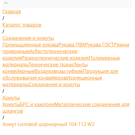
Главная
/
Каталог товаров
/
Соединения и хомуты
Промышленные рукава
Рукава ПВХ
Рукава ГОСТ
Ремни
приводные
Асбестотехнические
изделия
Резинотехнические изделия
Полимерные
материалы
Технические ткани
Ленты
конвейерные
Воздуховоды гибкие
Продукция для
обслуживания конвейеров
Изоляционные
материалы
Соединения и хомуты
/
Хомуты
Хомуты
БРС и камлоки
Металлические соединения для
шлангов
/
Хомут силовой шарнирный 104-112 W2