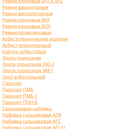
Ремни клиновые SPZ и XPZ
Ремни вариаторные
Ремни вентиляторные
Ремни клиновые AVX
Ремни клиновые Z(O)
Ремни поликлиновые
Асбестотехнические изделия
Асбест хризотиловый
Картон асбестовый
Лента тормозная
Лента тормозная ЛАТ-2
Лента тормозная ЭМ-1
Лист асбостальной
Паронит
Паронит ПМБ
Паронит ПМБ-1
Паронит ПОН-Б
Сальниковая набивка
Набивка сальниковая АГИ
Набивка сальниковая АГС
Набивка сальниковая АП-31