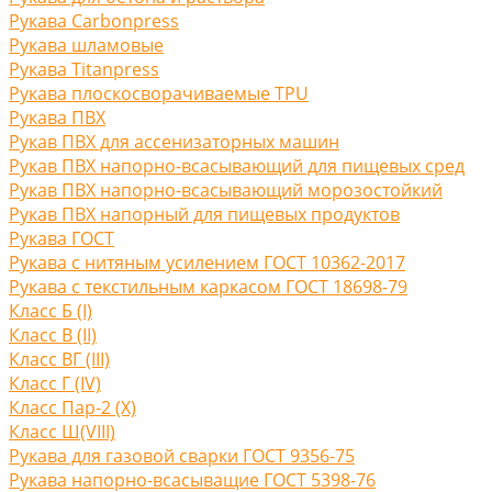
Рукава Carbonpress
Рукава шламовые
Рукава Titanpress
Рукава плоскосворачиваемые TPU
Рукава ПВХ
Рукав ПВХ для ассенизаторных машин
Рукав ПВХ напорно-всасывающий для пищевых сред
Рукав ПВХ напорно-всасывающий морозостойкий
Рукав ПВХ напорный для пищевых продуктов
Рукава ГОСТ
Рукава с нитяным усилением ГОСТ 10362-2017
Рукава с текстильным каркасом ГОСТ 18698-79
Класс Б (I)
Класс В (II)
Класс ВГ (III)
Класс Г (IV)
Класс Пар-2 (X)
Класс Ш(VIII)
Рукава для газовой сварки ГОСТ 9356-75
Рукава напорно-всасыващие ГОСТ 5398-76