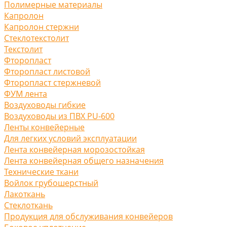
Полимерные материалы
Капролон
Капролон стержни
Стеклотекстолит
Текстолит
Фторопласт
Фторопласт листовой
Фторопласт стержневой
ФУМ лента
Воздуховоды гибкие
Воздуховоды из ПВХ PU-600
Ленты конвейерные
Для легких условий эксплуатации
Лента конвейерная морозостойкая
Лента конвейерная общего назначения
Технические ткани
Войлок грубошерстный
Лакоткань
Стеклоткань
Продукция для обслуживания конвейеров