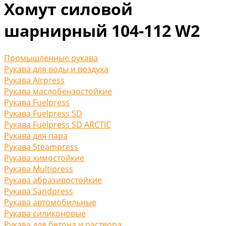
Хомут силовой
шарнирный 104-112 W2
Промышленные рукава
Рукава для воды и воздуха
Рукава Airpress
Рукава маслобензостойкие
Рукава Fuelpress
Рукава Fuelpress SD
Рукава Fuelpress SD ARCTIC
Рукава для пара
Рукава Steampress
Рукава химостойкие
Рукава Multipress
Рукава абразивостойкие
Рукава Sandpress
Рукава автомобильные
Рукава силиконовые
Рукава для бетона и раствора