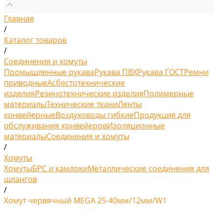
Главная
/
Каталог товаров
/
Соединения и хомуты
Промышленные рукава
Рукава ПВХ
Рукава ГОСТ
Ремни
приводные
Асбестотехнические
изделия
Резинотехнические изделия
Полимерные
материалы
Технические ткани
Ленты
конвейерные
Воздуховоды гибкие
Продукция для
обслуживания конвейеров
Изоляционные
материалы
Соединения и хомуты
/
Хомуты
Хомуты
БРС и камлоки
Металлические соединения для
шлангов
/
Хомут червячный MEGA 25-40мм/12мм/W1