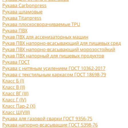
Рукава Carbonpress
Рукава шламовые
Рукава Titanpress
Рукава плоскосворачиваемые TPU
Рукава ПВХ
Рукав ПВХ для ассенизаторных машин
Рукав ПВХ напорно-всасывающий для пищевых сред
Рукав ПВХ напорно-всасывающий морозостойкий
Рукав ПВХ напорный для пищевых продуктов
Рукава ГОСТ
Рукава с нитяным усилением ГОСТ 10362-2017
Рукава с текстильным каркасом ГОСТ 18698-79
Класс Б (I)
Класс В (II)
Класс ВГ (III)
Класс Г (IV)
Класс Пар-2 (X)
Класс Ш(VIII)
Рукава для газовой сварки ГОСТ 9356-75
Рукава напорно-всасыващие ГОСТ 5398-76