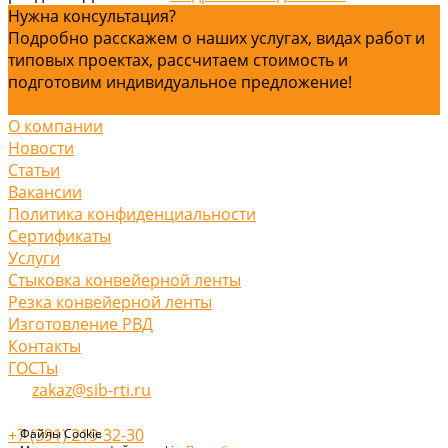
Нужна консультация?
Подробно расскажем о наших услугах, видах работ и
типовых проектах, рассчитаем стоимость и
подготовим индивидуальное предложение!
Задать вопрос
О компании
Новости
Статьи
Вакансии
Политика конфиденциальности
Сертификаты
Услуги
Стыковка конвейерной ленты
Резка конвейерной ленты
Изготовление РВД
Контакты
ГОСТы
zakaz@sib-rti.ru
+7 (391) 219-32-30
Файлы Cookie