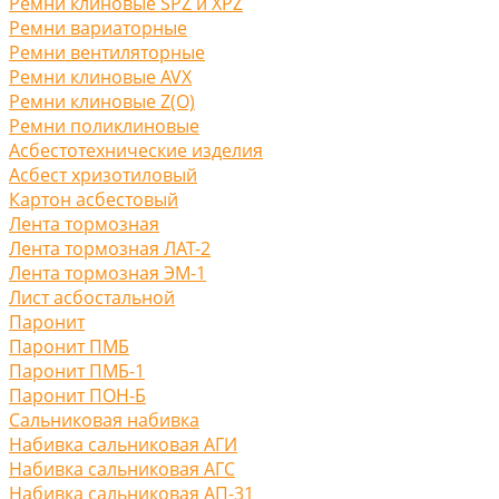
Ремни клиновые SPZ и XPZ
Ремни вариаторные
Ремни вентиляторные
Ремни клиновые AVX
Ремни клиновые Z(O)
Ремни поликлиновые
Асбестотехнические изделия
Асбест хризотиловый
Картон асбестовый
Лента тормозная
Лента тормозная ЛАТ-2
Лента тормозная ЭМ-1
Лист асбостальной
Паронит
Паронит ПМБ
Паронит ПМБ-1
Паронит ПОН-Б
Сальниковая набивка
Набивка сальниковая АГИ
Набивка сальниковая АГС
Набивка сальниковая АП-31