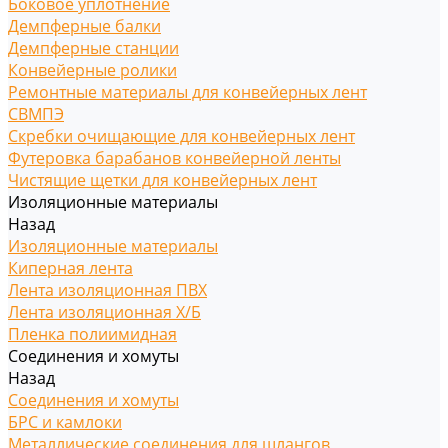
Боковое уплотнение
Демпферные балки
Демпферные станции
Конвейерные ролики
Ремонтные материалы для конвейерных лент
СВМПЭ
Скребки очищающие для конвейерных лент
Футеровка барабанов конвейерной ленты
Чистящие щетки для конвейерных лент
Изоляционные материалы
Назад
Изоляционные материалы
Киперная лента
Лента изоляционная ПВХ
Лента изоляционная Х/Б
Пленка полиимидная
Соединения и хомуты
Назад
Соединения и хомуты
БРС и камлоки
Металлические соединения для шлангов