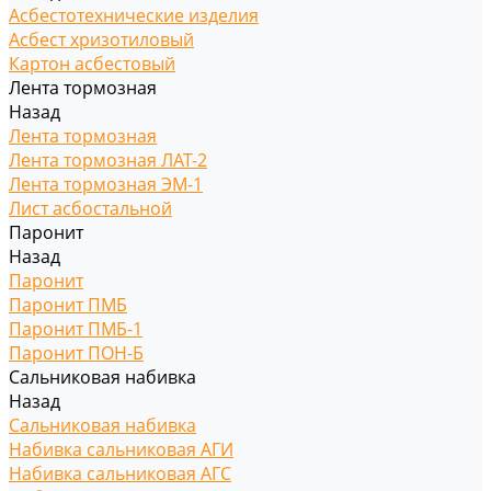
Асбестотехнические изделия
Асбест хризотиловый
Картон асбестовый
Лента тормозная
Назад
Лента тормозная
Лента тормозная ЛАТ-2
Лента тормозная ЭМ-1
Лист асбостальной
Паронит
Назад
Паронит
Паронит ПМБ
Паронит ПМБ-1
Паронит ПОН-Б
Сальниковая набивка
Назад
Сальниковая набивка
Набивка сальниковая АГИ
Набивка сальниковая АГС