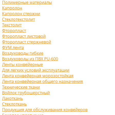
Полимерные материалы
Капролон
Капролон стержни
Стеклотекстолит
Текстолит
Фторопласт
Фторопласт листовой
Фторопласт стержневой
ФУМ лента
Воздуховоды гибкие
Воздуховоды из ПВХ PU-600
Ленты конвейерные
Для легких условий эксплуатации
Лента конвейерная морозостойкая
Лента конвейерная общего назначения
Технические ткани
Войлок грубошерстный
Лакоткань
Стеклоткань
Продукция для обслуживания конвейеров