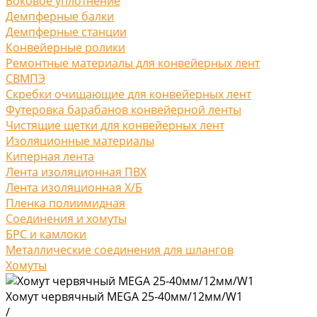
Боковое уплотнение
Демпферные балки
Демпферные станции
Конвейерные ролики
Ремонтные материалы для конвейерных лент
СВМПЭ
Скребки очищающие для конвейерных лент
Футеровка барабанов конвейерной ленты
Чистящие щетки для конвейерных лент
Изоляционные материалы
Киперная лента
Лента изоляционная ПВХ
Лента изоляционная Х/Б
Пленка полиимидная
Соединения и хомуты
БРС и камлоки
Металлические соединения для шлангов
Хомуты
Хомут червячный MEGA 25-40мм/12мм/W1
/