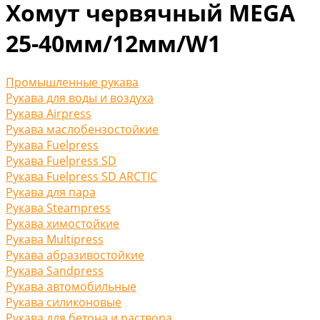
Хомут червячный MEGA
25-40мм/12мм/W1
Промышленные рукава
Рукава для воды и воздуха
Рукава Airpress
Рукава маслобензостойкие
Рукава Fuelpress
Рукава Fuelpress SD
Рукава Fuelpress SD ARCTIC
Рукава для пара
Рукава Steampress
Рукава химостойкие
Рукава Multipress
Рукава абразивостойкие
Рукава Sandpress
Рукава автомобильные
Рукава силиконовые
Рукава для бетона и раствора