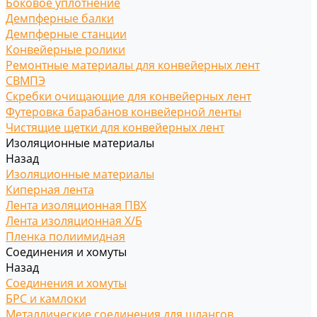
Боковое уплотнение
Демпферные балки
Демпферные станции
Конвейерные ролики
Ремонтные материалы для конвейерных лент
СВМПЭ
Скребки очищающие для конвейерных лент
Футеровка барабанов конвейерной ленты
Чистящие щетки для конвейерных лент
Изоляционные материалы
Назад
Изоляционные материалы
Киперная лента
Лента изоляционная ПВХ
Лента изоляционная Х/Б
Пленка полиимидная
Соединения и хомуты
Назад
Соединения и хомуты
БРС и камлоки
Металлические соединения для шлангов