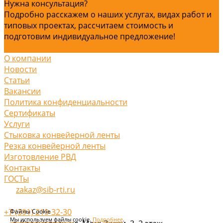
Нужна консультация?
Подробно расскажем о наших услугах, видах работ и
типовых проектах, рассчитаем стоимость и
подготовим индивидуальное предложение!
Задать вопрос
О компании
Новости
Статьи
Вакансии
Политика конфиденциальности
Сертификаты
Услуги
Стыковка конвейерной ленты
Резка конвейерной ленты
Изготовление РВД
Контакты
ГОСТы
zakaz@sib-rti.ru
+7 (391) 219-32-30
Файлы Cookie
Мы используем файлы cookie.
Подробнее
.