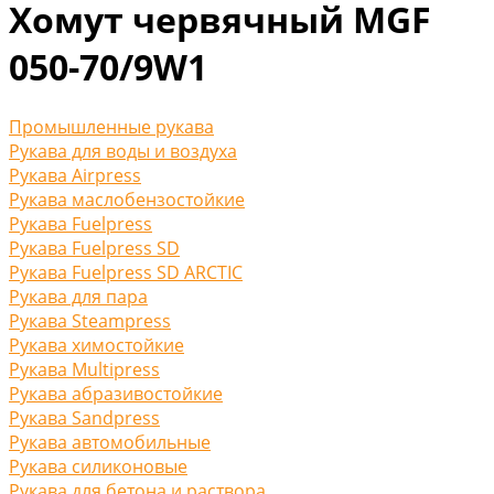
Хомут червячный MGF
050-70/9W1
Промышленные рукава
Рукава для воды и воздуха
Рукава Airpress
Рукава маслобензостойкие
Рукава Fuelpress
Рукава Fuelpress SD
Рукава Fuelpress SD ARCTIC
Рукава для пара
Рукава Steampress
Рукава химостойкие
Рукава Multipress
Рукава абразивостойкие
Рукава Sandpress
Рукава автомобильные
Рукава силиконовые
Рукава для бетона и раствора