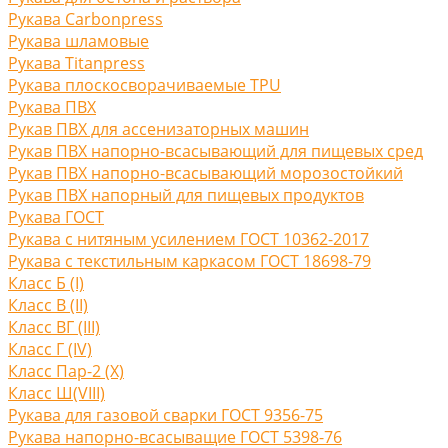
Рукава Carbonpress
Рукава шламовые
Рукава Titanpress
Рукава плоскосворачиваемые TPU
Рукава ПВХ
Рукав ПВХ для ассенизаторных машин
Рукав ПВХ напорно-всасывающий для пищевых сред
Рукав ПВХ напорно-всасывающий морозостойкий
Рукав ПВХ напорный для пищевых продуктов
Рукава ГОСТ
Рукава с нитяным усилением ГОСТ 10362-2017
Рукава с текстильным каркасом ГОСТ 18698-79
Класс Б (I)
Класс В (II)
Класс ВГ (III)
Класс Г (IV)
Класс Пар-2 (X)
Класс Ш(VIII)
Рукава для газовой сварки ГОСТ 9356-75
Рукава напорно-всасыващие ГОСТ 5398-76