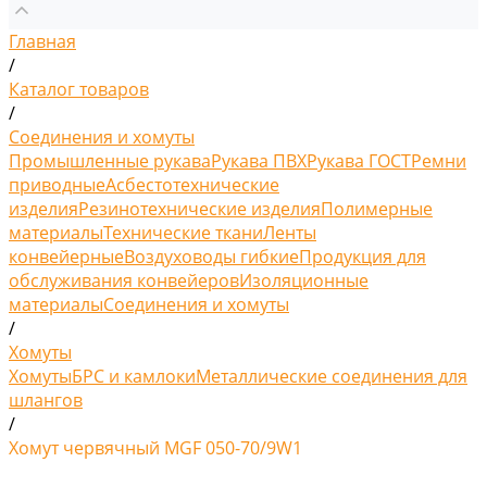
Главная
/
Каталог товаров
/
Соединения и хомуты
Промышленные рукава
Рукава ПВХ
Рукава ГОСТ
Ремни
приводные
Асбестотехнические
изделия
Резинотехнические изделия
Полимерные
материалы
Технические ткани
Ленты
конвейерные
Воздуховоды гибкие
Продукция для
обслуживания конвейеров
Изоляционные
материалы
Соединения и хомуты
/
Хомуты
Хомуты
БРС и камлоки
Металлические соединения для
шлангов
/
Хомут червячный MGF 050-70/9W1