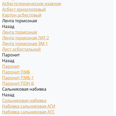
Асбестотехнические изделия
Асбест хризотиловый
Картон асбестовый
Лента тормозная
Назад
Лента тормозная
Лента тормозная ЛАТ-2
Лента тормозная ЭМ-1
Лист асбостальной
Паронит
Назад
Паронит
Паронит ПМБ
Паронит ПМБ-1
Паронит ПОН-Б
Сальниковая набивка
Назад
Сальниковая набивка
Набивка сальниковая АГИ
Набивка сальниковая АГС