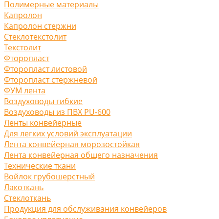
Полимерные материалы
Капролон
Капролон стержни
Стеклотекстолит
Текстолит
Фторопласт
Фторопласт листовой
Фторопласт стержневой
ФУМ лента
Воздуховоды гибкие
Воздуховоды из ПВХ PU-600
Ленты конвейерные
Для легких условий эксплуатации
Лента конвейерная морозостойкая
Лента конвейерная общего назначения
Технические ткани
Войлок грубошерстный
Лакоткань
Стеклоткань
Продукция для обслуживания конвейеров