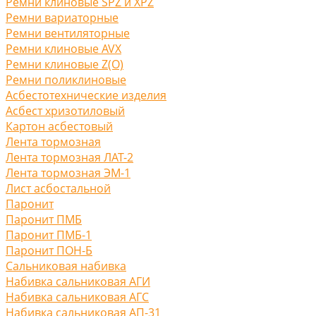
Ремни клиновые SPZ и XPZ
Ремни вариаторные
Ремни вентиляторные
Ремни клиновые AVX
Ремни клиновые Z(O)
Ремни поликлиновые
Асбестотехнические изделия
Асбест хризотиловый
Картон асбестовый
Лента тормозная
Лента тормозная ЛАТ-2
Лента тормозная ЭМ-1
Лист асбостальной
Паронит
Паронит ПМБ
Паронит ПМБ-1
Паронит ПОН-Б
Сальниковая набивка
Набивка сальниковая АГИ
Набивка сальниковая АГС
Набивка сальниковая АП-31