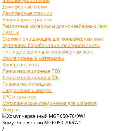
Боковое уплотнение
Демпферные балки
Демпферные станции
Конвейерные ролики
Ремонтные материалы для конвейерных лент
СВМПЭ
Скребки очищающие для конвейерных лент
Футеровка барабанов конвейерной ленты
Чистящие щетки для конвейерных лент
Изоляционные материалы
Киперная лента
Лента изоляционная ПВХ
Лента изоляционная Х/Б
Пленка полиимидная
Соединения и хомуты
БРС и камлоки
Металлические соединения для шлангов
Хомуты
Хомут червячный MGF 050-70/9W1
/