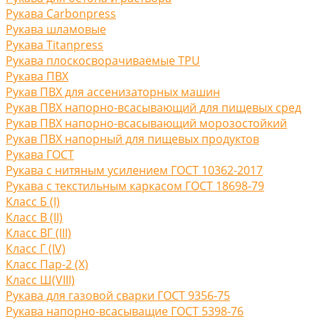
Рукава Carbonpress
Рукава шламовые
Рукава Titanpress
Рукава плоскосворачиваемые TPU
Рукава ПВХ
Рукав ПВХ для ассенизаторных машин
Рукав ПВХ напорно-всасывающий для пищевых сред
Рукав ПВХ напорно-всасывающий морозостойкий
Рукав ПВХ напорный для пищевых продуктов
Рукава ГОСТ
Рукава с нитяным усилением ГОСТ 10362-2017
Рукава с текстильным каркасом ГОСТ 18698-79
Класс Б (I)
Класс В (II)
Класс ВГ (III)
Класс Г (IV)
Класс Пар-2 (X)
Класс Ш(VIII)
Рукава для газовой сварки ГОСТ 9356-75
Рукава напорно-всасыващие ГОСТ 5398-76