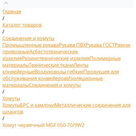
Главная
/
Каталог товаров
/
Соединения и хомуты
Промышленные рукава
Рукава ПВХ
Рукава ГОСТ
Ремни
приводные
Асбестотехнические
изделия
Резинотехнические изделия
Полимерные
материалы
Технические ткани
Ленты
конвейерные
Воздуховоды гибкие
Продукция для
обслуживания конвейеров
Изоляционные
материалы
Соединения и хомуты
/
Хомуты
Хомуты
БРС и камлоки
Металлические соединения для
шлангов
/
Хомут червячный MGF 050-70/9W2