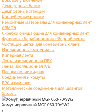
Боковое уплотнение
Демпферные балки
Демпферные станции
Конвейерные ролики
Ремонтные материалы для конвейерных лент
СВМПЭ
Скребки очищающие для конвейерных лент
Футеровка барабанов конвейерной ленты
Чистящие щетки для конвейерных лент
Изоляционные материалы
Киперная лента
Лента изоляционная ПВХ
Лента изоляционная Х/Б
Пленка полиимидная
Соединения и хомуты
БРС и камлоки
Металлические соединения для шлангов
Хомуты
Хомут червячный MGF 050-70/9W2
/