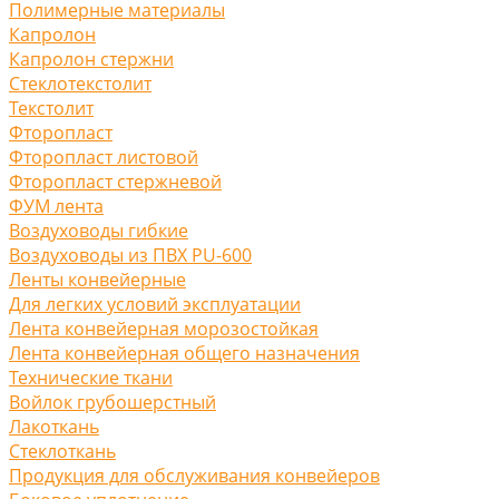
Полимерные материалы
Капролон
Капролон стержни
Стеклотекстолит
Текстолит
Фторопласт
Фторопласт листовой
Фторопласт стержневой
ФУМ лента
Воздуховоды гибкие
Воздуховоды из ПВХ PU-600
Ленты конвейерные
Для легких условий эксплуатации
Лента конвейерная морозостойкая
Лента конвейерная общего назначения
Технические ткани
Войлок грубошерстный
Лакоткань
Стеклоткань
Продукция для обслуживания конвейеров