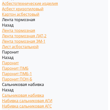
Асбестотехнические изделия
Асбест хризотиловый
Картон асбестовый
Лента тормозная
Назад
Лента тормозная
Лента тормозная ЛАТ-2
Лента тормозная ЭМ-1
Лист асбостальной
Паронит
Назад
Паронит
Паронит ПМБ
Паронит ПМБ-1
Паронит ПОН-Б
Сальниковая набивка
Назад
Сальниковая набивка
Набивка сальниковая АГИ
Набивка сальниковая АГС