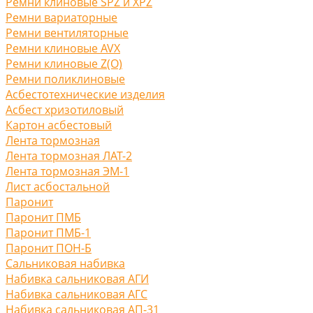
Ремни клиновые SPZ и XPZ
Ремни вариаторные
Ремни вентиляторные
Ремни клиновые AVX
Ремни клиновые Z(O)
Ремни поликлиновые
Асбестотехнические изделия
Асбест хризотиловый
Картон асбестовый
Лента тормозная
Лента тормозная ЛАТ-2
Лента тормозная ЭМ-1
Лист асбостальной
Паронит
Паронит ПМБ
Паронит ПМБ-1
Паронит ПОН-Б
Сальниковая набивка
Набивка сальниковая АГИ
Набивка сальниковая АГС
Набивка сальниковая АП-31