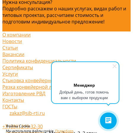
Нужна консультация?
Подробно расскажем о наших услугах, видах работ и
типовых проектах, рассчитаем стоимость и
подготовим индивидуальное предложение!
Задать вопрос
О компании
Новости
Статьи
Вакансии
Политика конфиденциальности
Сертификаты
Услуги
Стыковка конвейерной ленты
Менеджер
Резка конвейерной ленты
Добрый день, готов помочь
Изготовление РВД
вам с выбором продукции
Контакты
ГОСТы
zakaz@sib-rti.ru
+7 (391) 219-32-30
Файлы Cookie
Мы используем файлы cookie.
Подробнее
.