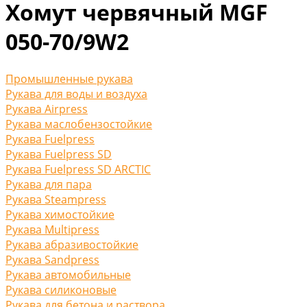
Хомут червячный MGF
050-70/9W2
Промышленные рукава
Рукава для воды и воздуха
Рукава Airpress
Рукава маслобензостойкие
Рукава Fuelpress
Рукава Fuelpress SD
Рукава Fuelpress SD ARCTIC
Рукава для пара
Рукава Steampress
Рукава химостойкие
Рукава Multipress
Рукава абразивостойкие
Рукава Sandpress
Рукава автомобильные
Рукава силиконовые
Рукава для бетона и раствора