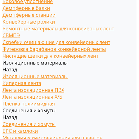
Боковое уплотнение
Демпферные балки
Демпферные станции
Конвейерные ролики
Ремонтные материалы для конвейерных лент
СВМПЭ
Скребки очищающие для конвейерных лент
Футеровка барабанов конвейерной ленты
Чистящие щетки для конвейерных лент
Изоляционные материалы
Назад
Изоляционные материалы
Киперная лента
Лента изоляционная ПВХ
Лента изоляционная Х/Б
Пленка полиимидная
Соединения и хомуты
Назад
Соединения и хомуты
БРС и камлоки
Металлические соединения для шлангов