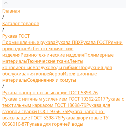
Главная
/
Каталог товаров
/
Рукава ГОСТ
Промышленные рукава
Рукава ПВХ
Рукава ГОСТ
Ремни
приводные
Асбестотехнические
изделия
Резинотехнические изделия
Полимерные
материалы
Технические ткани
Ленты
конвейерные
Воздуховоды гибкие
Продукция для
обслуживания конвейеров
Изоляционные
материалы
Соединения и хомуты
/
Рукава напорно-всасыващие ГОСТ 5398-76
Рукава с нитяным усилением ГОСТ 10362-2017
Рукава с
текстильным каркасом ГОСТ 18698-79
Рукава для
газовой сварки ГОСТ 9356-75
Рукава напорно-
всасыващие ГОСТ 5398-76
Рукава дюритовые ТУ
0056016-87
Рукава для горячей воды