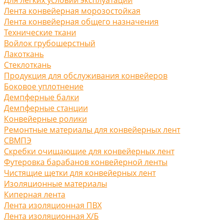
Лента конвейерная морозостойкая
Лента конвейерная общего назначения
Технические ткани
Войлок грубошерстный
Лакоткань
Стеклоткань
Продукция для обслуживания конвейеров
Боковое уплотнение
Демпферные балки
Демпферные станции
Конвейерные ролики
Ремонтные материалы для конвейерных лент
СВМПЭ
Скребки очищающие для конвейерных лент
Футеровка барабанов конвейерной ленты
Чистящие щетки для конвейерных лент
Изоляционные материалы
Киперная лента
Лента изоляционная ПВХ
Лента изоляционная Х/Б