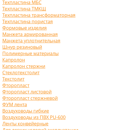
Техпластина МБС
Техпластина ТМКЩ
Техпластина трансформаторная
Техпластина пористая
Формовые изделия
Манжета армированная
Манжета уплотнительная
Шнур резиновый
Полимерные материалы
Капролон
Капролон стержни
Стеклотекстолит
Текстолит
Фторопласт
Фторопласт листовой
Фторопласт стержневой
ФУМ лента
Воздуховоды гибкие
Воздуховоды из ПВХ PU-600
Ленты конвейерные
Для легких условий эксплуатации