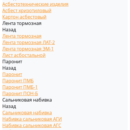
Асбестотехнические изделия
Асбест хризотиловый
Картон асбестовый
Лента тормозная
Назад
Лента тормозная
Лента тормозная ЛАТ-2
Лента тормозная ЭМ-1
Лист асбостальной
Паронит
Назад
Паронит
Паронит ПМБ
Паронит ПМБ-1
Паронит ПОН-Б
Сальниковая набивка
Назад
Сальниковая набивка
Набивка сальниковая АГИ
Набивка сальниковая АГС