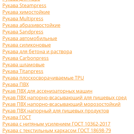
Рукава Steampress
Рукава химостойкие
Рукава Multipress
Рукава абразивостойкие
Рукава Sandpress
Рукава автомобильные
Рукава силиконовые
Рукава для бетона и раствора
Рукава Carbonpress
Рукава шламовые
Рукава Titanpress
Рукава плоскосворачиваемые TPU
Рукава ПВХ
Рукав ПВХ для ассенизаторных машин
Рукав ПВХ напорно-всасывающий для пищевых сред
Рукав ПВХ напорно-всасывающий морозостойкий
Рукав ПВХ напорный для пищевых продуктов
Рукава ГОСТ
Рукава с нитяным усилением ГОСТ 10362-2017
Рукава с текстильным каркасом ГОСТ 18698-79