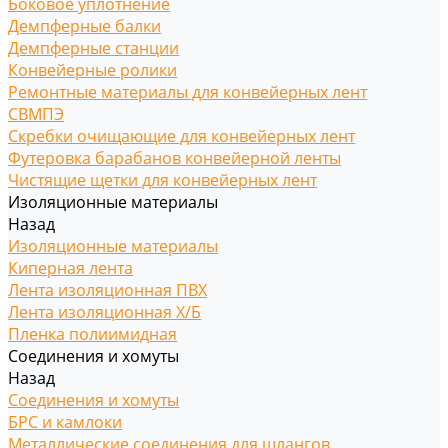
Боковое уплотнение
Демпферные балки
Демпферные станции
Конвейерные ролики
Ремонтные материалы для конвейерных лент
СВМПЭ
Скребки очищающие для конвейерных лент
Футеровка барабанов конвейерной ленты
Чистящие щетки для конвейерных лент
Изоляционные материалы
Назад
Изоляционные материалы
Киперная лента
Лента изоляционная ПВХ
Лента изоляционная Х/Б
Пленка полиимидная
Соединения и хомуты
Назад
Соединения и хомуты
БРС и камлоки
Металлические соединения для шлангов