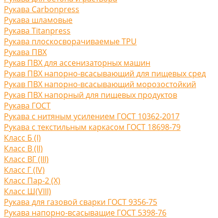
Рукава Carbonpress
Рукава шламовые
Рукава Titanpress
Рукава плоскосворачиваемые TPU
Рукава ПВХ
Рукав ПВХ для ассенизаторных машин
Рукав ПВХ напорно-всасывающий для пищевых сред
Рукав ПВХ напорно-всасывающий морозостойкий
Рукав ПВХ напорный для пищевых продуктов
Рукава ГОСТ
Рукава с нитяным усилением ГОСТ 10362-2017
Рукава с текстильным каркасом ГОСТ 18698-79
Класс Б (I)
Класс В (II)
Класс ВГ (III)
Класс Г (IV)
Класс Пар-2 (X)
Класс Ш(VIII)
Рукава для газовой сварки ГОСТ 9356-75
Рукава напорно-всасыващие ГОСТ 5398-76