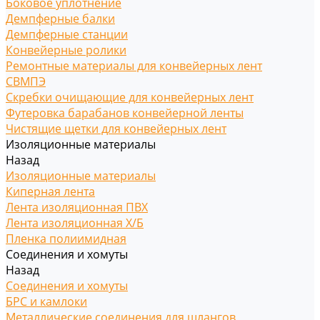
Боковое уплотнение
Демпферные балки
Демпферные станции
Конвейерные ролики
Ремонтные материалы для конвейерных лент
СВМПЭ
Скребки очищающие для конвейерных лент
Футеровка барабанов конвейерной ленты
Чистящие щетки для конвейерных лент
Изоляционные материалы
Назад
Изоляционные материалы
Киперная лента
Лента изоляционная ПВХ
Лента изоляционная Х/Б
Пленка полиимидная
Соединения и хомуты
Назад
Соединения и хомуты
БРС и камлоки
Металлические соединения для шлангов