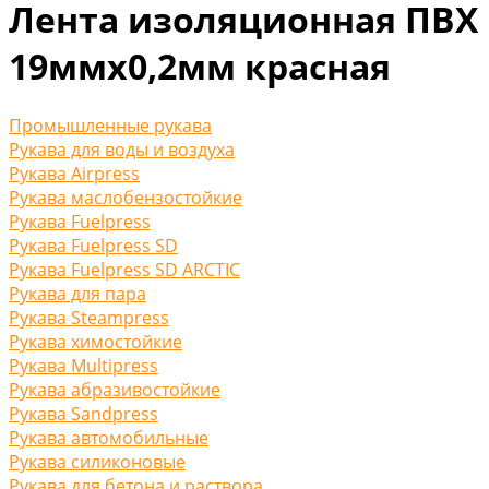
Лента изоляционная ПВХ
19ммх0,2мм красная
Промышленные рукава
Рукава для воды и воздуха
Рукава Airpress
Рукава маслобензостойкие
Рукава Fuelpress
Рукава Fuelpress SD
Рукава Fuelpress SD ARCTIC
Рукава для пара
Рукава Steampress
Рукава химостойкие
Рукава Multipress
Рукава абразивостойкие
Рукава Sandpress
Рукава автомобильные
Рукава силиконовые
Рукава для бетона и раствора