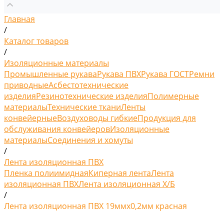
Главная
/
Каталог товаров
/
Изоляционные материалы
Промышленные рукава
Рукава ПВХ
Рукава ГОСТ
Ремни
приводные
Асбестотехнические
изделия
Резинотехнические изделия
Полимерные
материалы
Технические ткани
Ленты
конвейерные
Воздуховоды гибкие
Продукция для
обслуживания конвейеров
Изоляционные
материалы
Соединения и хомуты
/
Лента изоляционная ПВХ
Пленка полиимидная
Киперная лента
Лента
изоляционная ПВХ
Лента изоляционная Х/Б
/
Лента изоляционная ПВХ 19ммх0,2мм красная