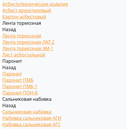
Асбестотехнические изделия
Асбест хризотиловый
Картон асбестовый
Лента тормозная
Назад
Лента тормозная
Лента тормозная ЛАТ-2
Лента тормозная ЭМ-1
Лист асбостальной
Паронит
Назад
Паронит
Паронит ПМБ
Паронит ПМБ-1
Паронит ПОН-Б
Сальниковая набивка
Назад
Сальниковая набивка
Набивка сальниковая АГИ
Набивка сальниковая АГС