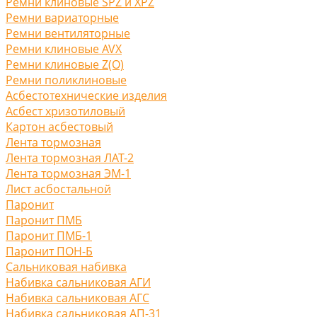
Ремни клиновые SPZ и XPZ
Ремни вариаторные
Ремни вентиляторные
Ремни клиновые AVX
Ремни клиновые Z(O)
Ремни поликлиновые
Асбестотехнические изделия
Асбест хризотиловый
Картон асбестовый
Лента тормозная
Лента тормозная ЛАТ-2
Лента тормозная ЭМ-1
Лист асбостальной
Паронит
Паронит ПМБ
Паронит ПМБ-1
Паронит ПОН-Б
Сальниковая набивка
Набивка сальниковая АГИ
Набивка сальниковая АГС
Набивка сальниковая АП-31