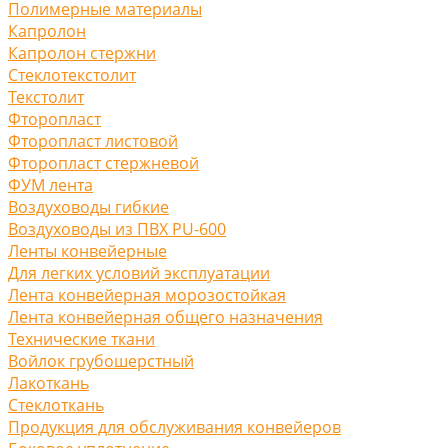
Полимерные материалы
Капролон
Капролон стержни
Стеклотекстолит
Текстолит
Фторопласт
Фторопласт листовой
Фторопласт стержневой
ФУМ лента
Воздуховоды гибкие
Воздуховоды из ПВХ PU-600
Ленты конвейерные
Для легких условий эксплуатации
Лента конвейерная морозостойкая
Лента конвейерная общего назначения
Технические ткани
Войлок грубошерстный
Лакоткань
Стеклоткань
Продукция для обслуживания конвейеров