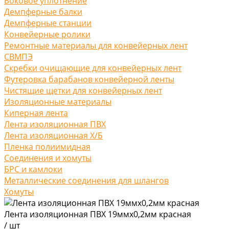
Боковое уплотнение
Демпферные балки
Демпферные станции
Конвейерные ролики
Ремонтные материалы для конвейерных лент
СВМПЭ
Скребки очищающие для конвейерных лент
Футеровка барабанов конвейерной ленты
Чистящие щетки для конвейерных лент
Изоляционные материалы
Киперная лента
Лента изоляционная ПВХ
Лента изоляционная Х/Б
Пленка полиимидная
Соединения и хомуты
БРС и камлоки
Металлические соединения для шлангов
Хомуты
Лента изоляционная ПВХ 19ммх0,2мм красная
/
шт