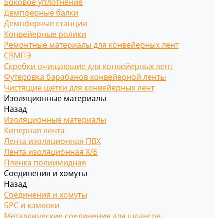
Боковое уплотнение
Демпферные балки
Демпферные станции
Конвейерные ролики
Ремонтные материалы для конвейерных лент
СВМПЭ
Скребки очищающие для конвейерных лент
Футеровка барабанов конвейерной ленты
Чистящие щетки для конвейерных лент
Изоляционные материалы
Назад
Изоляционные материалы
Киперная лента
Лента изоляционная ПВХ
Лента изоляционная Х/Б
Пленка полиимидная
Соединения и хомуты
Назад
Соединения и хомуты
БРС и камлоки
Металлические соединения для шлангов