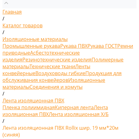
Главная
/
Каталог товаров
/
Изоляционные материалы
Промышленные рукава
Рукава ПВХ
Рукава ГОСТ
Ремни
приводные
Асбестотехнические
изделия
Резинотехнические изделия
Полимерные
материалы
Технические ткани
Ленты
конвейерные
Воздуховоды гибкие
Продукция для
обслуживания конвейеров
Изоляционные
материалы
Соединения и хомуты
/
Лента изоляционная ПВХ
Пленка полиимидная
Киперная лента
Лента
изоляционная ПВХ
Лента изоляционная Х/Б
/
Лента изоляционная ПВХ Rollix шир. 19 мм*20м
(синяя)