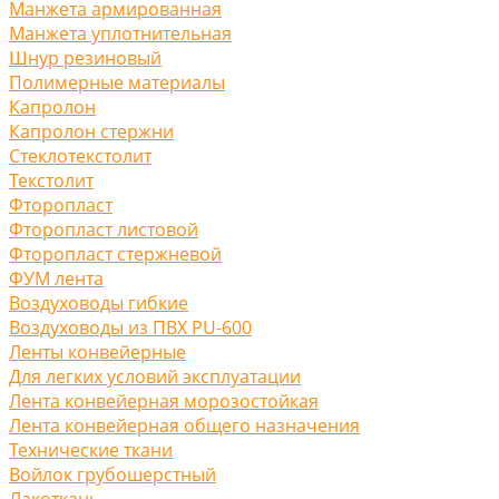
Манжета армированная
Манжета уплотнительная
Шнур резиновый
Полимерные материалы
Капролон
Капролон стержни
Стеклотекстолит
Текстолит
Фторопласт
Фторопласт листовой
Фторопласт стержневой
ФУМ лента
Воздуховоды гибкие
Воздуховоды из ПВХ PU-600
Ленты конвейерные
Для легких условий эксплуатации
Лента конвейерная морозостойкая
Лента конвейерная общего назначения
Технические ткани
Войлок грубошерстный
Лакоткань