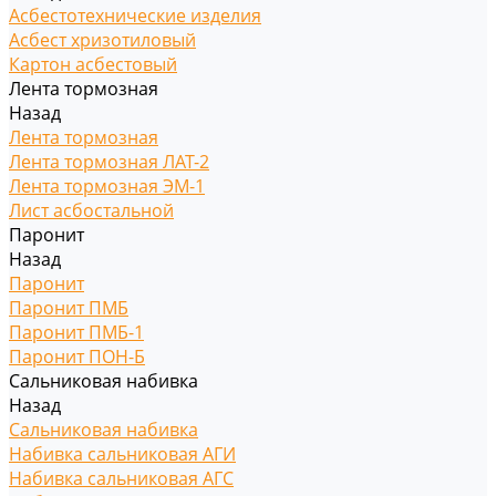
Асбестотехнические изделия
Асбест хризотиловый
Картон асбестовый
Лента тормозная
Назад
Лента тормозная
Лента тормозная ЛАТ-2
Лента тормозная ЭМ-1
Лист асбостальной
Паронит
Назад
Паронит
Паронит ПМБ
Паронит ПМБ-1
Паронит ПОН-Б
Сальниковая набивка
Назад
Сальниковая набивка
Набивка сальниковая АГИ
Набивка сальниковая АГС