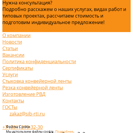
Нужна консультация?
Подробно расскажем о наших услугах, видах работ и
типовых проектах, рассчитаем стоимость и
подготовим индивидуальное предложение!
Задать вопрос
О компании
Новости
Статьи
Вакансии
Политика конфиденциальности
Сертификаты
Услуги
Стыковка конвейерной ленты
Резка конвейерной ленты
Изготовление РВД
Контакты
ГОСТы
zakaz@sib-rti.ru
+7 (391) 219-32-30
Файлы Cookie
Мы используем файлы cookie.
Подробнее
.