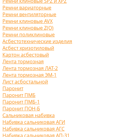
Ремни клиновые SPZ и XPZ
Ремни вариаторные
Ремни вентиляторные
Ремни клиновые AVX
Ремни клиновые Z(O)
Ремни поликлиновые
Асбестотехнические изделия
Асбест хризотиловый
Картон асбестовый
Лента тормозная
Лента тормозная ЛАТ-2
Лента тормозная ЭМ-1
Лист асбостальной
Паронит
Паронит ПМБ
Паронит ПМБ-1
Паронит ПОН-Б
Сальниковая набивка
Набивка сальниковая АГИ
Набивка сальниковая АГС
Набивка сальниковая АП-31