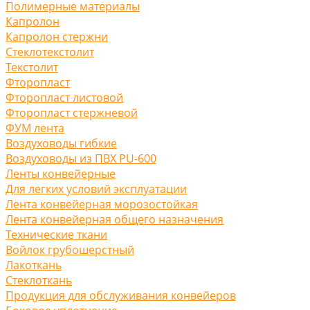
Полимерные материалы
Капролон
Капролон стержни
Стеклотекстолит
Текстолит
Фторопласт
Фторопласт листовой
Фторопласт стержневой
ФУМ лента
Воздуховоды гибкие
Воздуховоды из ПВХ PU-600
Ленты конвейерные
Для легких условий эксплуатации
Лента конвейерная морозостойкая
Лента конвейерная общего назначения
Технические ткани
Войлок грубошерстный
Лакоткань
Стеклоткань
Продукция для обслуживания конвейеров