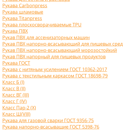
Рукава Carbonpress
Рукава шламовые
Рукава Titanpress
Рукава плоскосворачиваемые TPU
Рукава ПВХ
Рукав ПВХ для ассенизаторных машин
Рукав ПВХ напорно-всасывающий для пищевых сред
Рукав ПВХ напорно-всасывающий морозостойкий
Рукав ПВХ напорный для пищевых продуктов
Рукава ГОСТ
Рукава с нитяным усилением ГОСТ 10362-2017
Рукава с текстильным каркасом ГОСТ 18698-79
Класс Б (I)
Класс В (II)
Класс ВГ (III)
Класс Г (IV)
Класс Пар-2 (X)
Класс Ш(VIII)
Рукава для газовой сварки ГОСТ 9356-75
Рукава напорно-всасыващие ГОСТ 5398-76