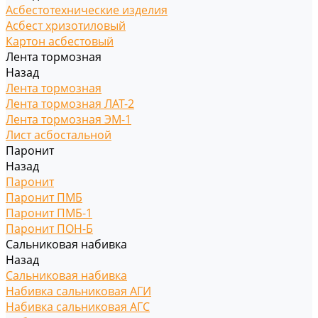
Асбестотехнические изделия
Асбест хризотиловый
Картон асбестовый
Лента тормозная
Назад
Лента тормозная
Лента тормозная ЛАТ-2
Лента тормозная ЭМ-1
Лист асбостальной
Паронит
Назад
Паронит
Паронит ПМБ
Паронит ПМБ-1
Паронит ПОН-Б
Сальниковая набивка
Назад
Сальниковая набивка
Набивка сальниковая АГИ
Набивка сальниковая АГС