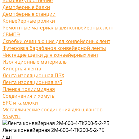
Боковое уплотнение
Демпферные балки
Демпферные станции
Конвейерные ролики
Ремонтные материалы для конвейерных лент
СВМПЭ
Скребки очищающие для конвейерных лент
Футеровка барабанов конвейерной ленты
Чистящие щетки для конвейерных лент
Изоляционные материалы
Киперная лента
Лента изоляционная ПВХ
Лента изоляционная Х/Б
Пленка полиимидная
Соединения и хомуты
БРС и камлоки
Металлические соединения для шлангов
Хомуты
Лента конвейерная 2М-600-4-ТК200-5-2-РБ
/
шт