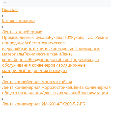
Главная
/
Каталог товаров
/
Ленты конвейерные
Промышленные рукава
Рукава ПВХ
Рукава ГОСТ
Ремни
приводные
Асбестотехнические
изделия
Резинотехнические изделия
Полимерные
материалы
Технические ткани
Ленты
конвейерные
Воздуховоды гибкие
Продукция для
обслуживания конвейеров
Изоляционные
материалы
Соединения и хомуты
/
Лента конвейерная морозостойкая
Лента конвейерная морозостойкая
Лента конвейерная
общего назначения
Для легких условий эксплуатации
/
Лента конвейерная 2М-600-4-ТК200-5-2-РБ