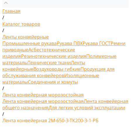
Главная
/
Каталог товаров
/
Ленты конвейерные
Промышленные рукава
Рукава ПВХ
Рукава ГОСТ
Ремни
приводные
Асбестотехнические
изделия
Резинотехнические изделия
Полимерные
материалы
Технические ткани
Ленты
конвейерные
Воздуховоды гибкие
Продукция для
обслуживания конвейеров
Изоляционные
материалы
Соединения и хомуты
/
Лента конвейерная морозостойкая
Лента конвейерная морозостойкая
Лента конвейерная
общего назначения
Для легких условий эксплуатации
/
Лента конвейерная 2М-650-3-ТК200-3-1-РБ