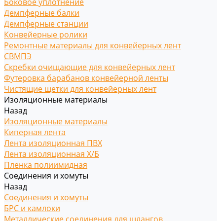
Боковое уплотнение
Демпферные балки
Демпферные станции
Конвейерные ролики
Ремонтные материалы для конвейерных лент
СВМПЭ
Скребки очищающие для конвейерных лент
Футеровка барабанов конвейерной ленты
Чистящие щетки для конвейерных лент
Изоляционные материалы
Назад
Изоляционные материалы
Киперная лента
Лента изоляционная ПВХ
Лента изоляционная Х/Б
Пленка полиимидная
Соединения и хомуты
Назад
Соединения и хомуты
БРС и камлоки
Металлические соединения для шлангов