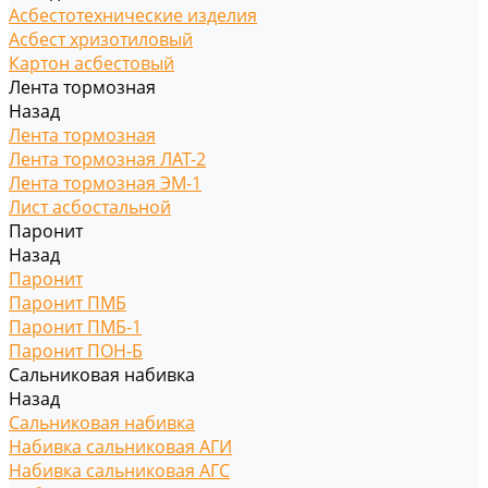
Асбестотехнические изделия
Асбест хризотиловый
Картон асбестовый
Лента тормозная
Назад
Лента тормозная
Лента тормозная ЛАТ-2
Лента тормозная ЭМ-1
Лист асбостальной
Паронит
Назад
Паронит
Паронит ПМБ
Паронит ПМБ-1
Паронит ПОН-Б
Сальниковая набивка
Назад
Сальниковая набивка
Набивка сальниковая АГИ
Набивка сальниковая АГС