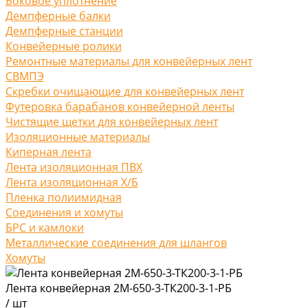
Боковое уплотнение
Демпферные балки
Демпферные станции
Конвейерные ролики
Ремонтные материалы для конвейерных лент
СВМПЭ
Скребки очищающие для конвейерных лент
Футеровка барабанов конвейерной ленты
Чистящие щетки для конвейерных лент
Изоляционные материалы
Киперная лента
Лента изоляционная ПВХ
Лента изоляционная Х/Б
Пленка полиимидная
Соединения и хомуты
БРС и камлоки
Металлические соединения для шлангов
Хомуты
Лента конвейерная 2М-650-3-ТК200-3-1-РБ
/
шт