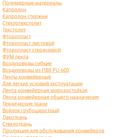
Полимерные материалы
Капролон
Капролон стержни
Стеклотекстолит
Текстолит
Фторопласт
Фторопласт листовой
Фторопласт стержневой
ФУМ лента
Воздуховоды гибкие
Воздуховоды из ПВХ PU-600
Ленты конвейерные
Для легких условий эксплуатации
Лента конвейерная морозостойкая
Лента конвейерная общего назначения
Технические ткани
Войлок грубошерстный
Лакоткань
Стеклоткань
Продукция для обслуживания конвейеров