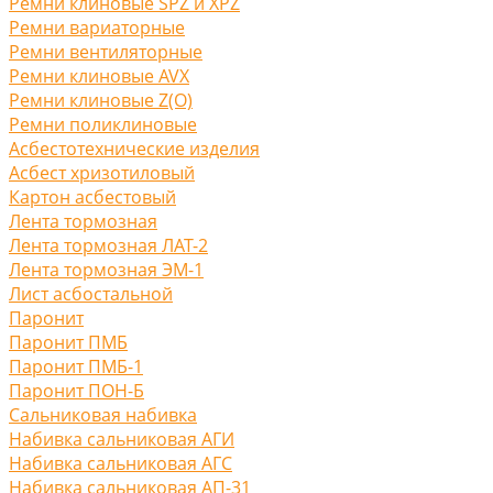
Ремни клиновые SPZ и XPZ
Ремни вариаторные
Ремни вентиляторные
Ремни клиновые AVX
Ремни клиновые Z(O)
Ремни поликлиновые
Асбестотехнические изделия
Асбест хризотиловый
Картон асбестовый
Лента тормозная
Лента тормозная ЛАТ-2
Лента тормозная ЭМ-1
Лист асбостальной
Паронит
Паронит ПМБ
Паронит ПМБ-1
Паронит ПОН-Б
Сальниковая набивка
Набивка сальниковая АГИ
Набивка сальниковая АГС
Набивка сальниковая АП-31