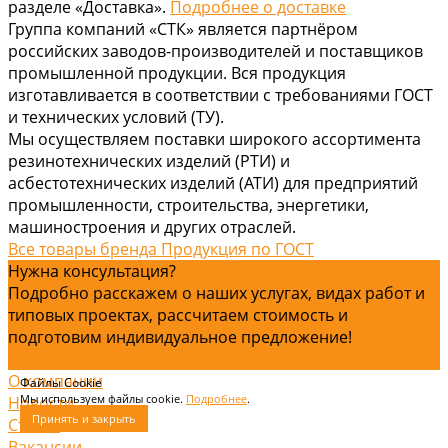
разделе «Доставка».
Подробнее о доставке
Группа компаний «СТК» является партнёром
российских заводов-производителей и поставщиков
промышленной продукции. Вся продукция
изготавливается в соответствии с требованиями ГОСТ
и технических условий (ТУ).
Мы осуществляем поставки широкого ассортимента
резинотехнических изделий (РТИ) и
асбестотехнических изделий (АТИ) для предприятий
промышленности, строительства, энергетики,
машиностроения и других отраслей.
Все товары бренда Продукция по ГОСТ
Нужна консультация?
Подробно расскажем о наших услугах, видах работ и
типовых проектах, рассчитаем стоимость и
подготовим индивидуальное предложение!
Задать вопрос
О компании
Файлы Cookie
Мы используем файлы cookie.
Подробнее
.
Новости
Принять и закрыть
Статьи
Вакансии