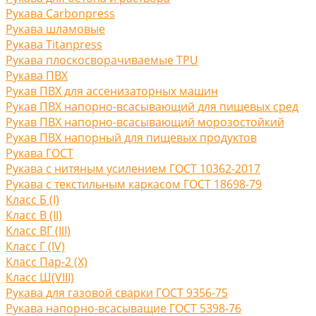
Рукава Carbonpress
Рукава шламовые
Рукава Titanpress
Рукава плоскосворачиваемые TPU
Рукава ПВХ
Рукав ПВХ для ассенизаторных машин
Рукав ПВХ напорно-всасывающий для пищевых сред
Рукав ПВХ напорно-всасывающий морозостойкий
Рукав ПВХ напорный для пищевых продуктов
Рукава ГОСТ
Рукава с нитяным усилением ГОСТ 10362-2017
Рукава с текстильным каркасом ГОСТ 18698-79
Класс Б (I)
Класс В (II)
Класс ВГ (III)
Класс Г (IV)
Класс Пар-2 (X)
Класс Ш(VIII)
Рукава для газовой сварки ГОСТ 9356-75
Рукава напорно-всасыващие ГОСТ 5398-76