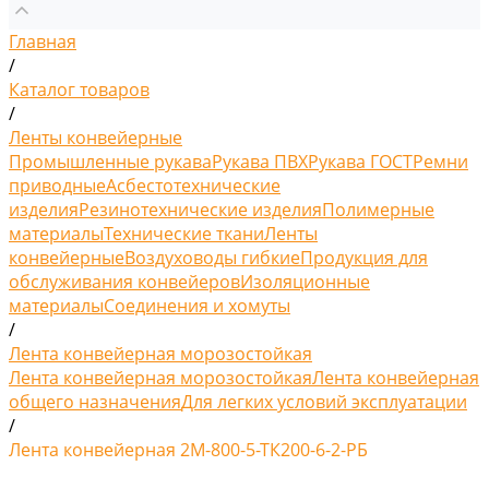
Главная
/
Каталог товаров
/
Ленты конвейерные
Промышленные рукава
Рукава ПВХ
Рукава ГОСТ
Ремни
приводные
Асбестотехнические
изделия
Резинотехнические изделия
Полимерные
материалы
Технические ткани
Ленты
конвейерные
Воздуховоды гибкие
Продукция для
обслуживания конвейеров
Изоляционные
материалы
Соединения и хомуты
/
Лента конвейерная морозостойкая
Лента конвейерная морозостойкая
Лента конвейерная
общего назначения
Для легких условий эксплуатации
/
Лента конвейерная 2М-800-5-ТК200-6-2-РБ