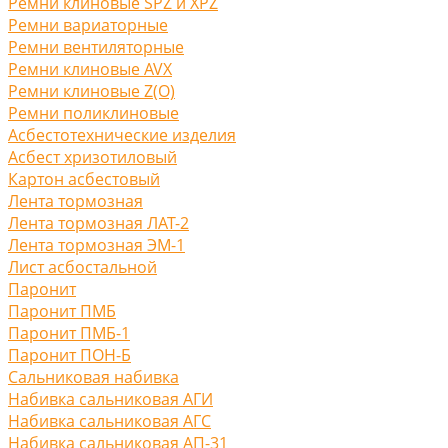
Ремни клиновые SPZ и XPZ
Ремни вариаторные
Ремни вентиляторные
Ремни клиновые AVX
Ремни клиновые Z(O)
Ремни поликлиновые
Асбестотехнические изделия
Асбест хризотиловый
Картон асбестовый
Лента тормозная
Лента тормозная ЛАТ-2
Лента тормозная ЭМ-1
Лист асбостальной
Паронит
Паронит ПМБ
Паронит ПМБ-1
Паронит ПОН-Б
Сальниковая набивка
Набивка сальниковая АГИ
Набивка сальниковая АГС
Набивка сальниковая АП-31