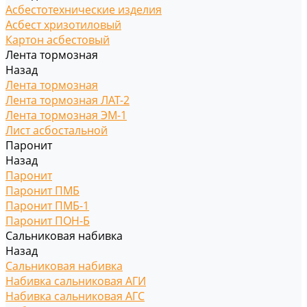
Асбестотехнические изделия
Асбест хризотиловый
Картон асбестовый
Лента тормозная
Назад
Лента тормозная
Лента тормозная ЛАТ-2
Лента тормозная ЭМ-1
Лист асбостальной
Паронит
Назад
Паронит
Паронит ПМБ
Паронит ПМБ-1
Паронит ПОН-Б
Сальниковая набивка
Назад
Сальниковая набивка
Набивка сальниковая АГИ
Набивка сальниковая АГС