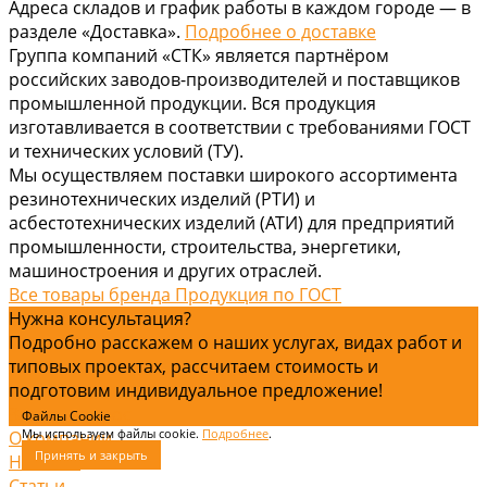
Адреса складов и график работы в каждом городе — в
разделе «Доставка».
Подробнее о доставке
Группа компаний «СТК» является партнёром
российских заводов-производителей и поставщиков
промышленной продукции. Вся продукция
изготавливается в соответствии с требованиями ГОСТ
и технических условий (ТУ).
Мы осуществляем поставки широкого ассортимента
резинотехнических изделий (РТИ) и
асбестотехнических изделий (АТИ) для предприятий
промышленности, строительства, энергетики,
машиностроения и других отраслей.
Все товары бренда Продукция по ГОСТ
Нужна консультация?
Подробно расскажем о наших услугах, видах работ и
типовых проектах, рассчитаем стоимость и
подготовим индивидуальное предложение!
Задать вопрос
Файлы Cookie
Мы используем файлы cookie.
Подробнее
.
О компании
Принять и закрыть
Новости
Статьи