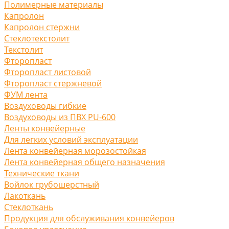
Полимерные материалы
Капролон
Капролон стержни
Стеклотекстолит
Текстолит
Фторопласт
Фторопласт листовой
Фторопласт стержневой
ФУМ лента
Воздуховоды гибкие
Воздуховоды из ПВХ PU-600
Ленты конвейерные
Для легких условий эксплуатации
Лента конвейерная морозостойкая
Лента конвейерная общего назначения
Технические ткани
Войлок грубошерстный
Лакоткань
Стеклоткань
Продукция для обслуживания конвейеров