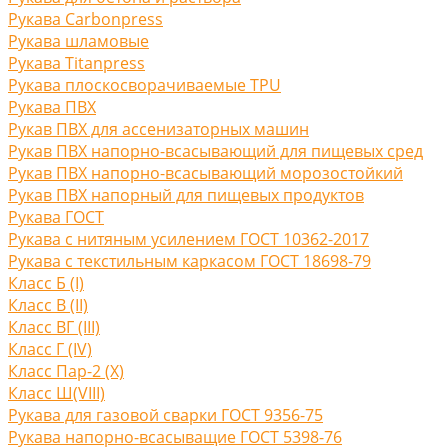
Рукава Carbonpress
Рукава шламовые
Рукава Titanpress
Рукава плоскосворачиваемые TPU
Рукава ПВХ
Рукав ПВХ для ассенизаторных машин
Рукав ПВХ напорно-всасывающий для пищевых сред
Рукав ПВХ напорно-всасывающий морозостойкий
Рукав ПВХ напорный для пищевых продуктов
Рукава ГОСТ
Рукава с нитяным усилением ГОСТ 10362-2017
Рукава с текстильным каркасом ГОСТ 18698-79
Класс Б (I)
Класс В (II)
Класс ВГ (III)
Класс Г (IV)
Класс Пар-2 (X)
Класс Ш(VIII)
Рукава для газовой сварки ГОСТ 9356-75
Рукава напорно-всасыващие ГОСТ 5398-76