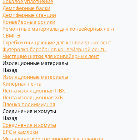
Боковое уплотнение
Демпферные балки
Демпферные станции
Конвейерные ролики
Ремонтные материалы для конвейерных лент
СВМПЭ
Скребки очищающие для конвейерных лент
Футеровка барабанов конвейерной ленты
Чистящие щетки для конвейерных лент
Изоляционные материалы
Назад
Изоляционные материалы
Киперная лента
Лента изоляционная ПВХ
Лента изоляционная Х/Б
Пленка полиимидная
Соединения и хомуты
Назад
Соединения и хомуты
БРС и камлоки
Металлические соединения для шлангов