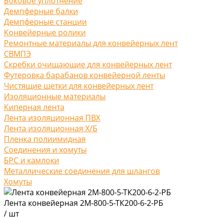
Боковое уплотнение
Демпферные балки
Демпферные станции
Конвейерные ролики
Ремонтные материалы для конвейерных лент
СВМПЭ
Скребки очищающие для конвейерных лент
Футеровка барабанов конвейерной ленты
Чистящие щетки для конвейерных лент
Изоляционные материалы
Киперная лента
Лента изоляционная ПВХ
Лента изоляционная Х/Б
Пленка полиимидная
Соединения и хомуты
БРС и камлоки
Металлические соединения для шлангов
Хомуты
Лента конвейерная 2М-800-5-ТК200-6-2-РБ
/
шт