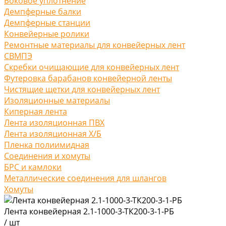
Боковое уплотнение
Демпферные балки
Демпферные станции
Конвейерные ролики
Ремонтные материалы для конвейерных лент
СВМПЭ
Скребки очищающие для конвейерных лент
Футеровка барабанов конвейерной ленты
Чистящие щетки для конвейерных лент
Изоляционные материалы
Киперная лента
Лента изоляционная ПВХ
Лента изоляционная Х/Б
Пленка полиимидная
Соединения и хомуты
БРС и камлоки
Металлические соединения для шлангов
Хомуты
Лента конвейерная 2.1-1000-3-ТК200-3-1-РБ
/
шт