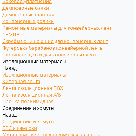
Боковое уплотнение
Демпферные балки
Демпферные станции
Конвейерные ролики
Ремонтные материалы для конвейерных лент
СВМПЭ
Скребки очищающие для конвейерных лент
Футеровка барабанов конвейерной ленты
Чистящие щетки для конвейерных лент
Изоляционные материалы
Назад
Изоляционные материалы
Киперная лента
Лента изоляционная ПВХ
Лента изоляционная Х/Б
Пленка полиимидная
Соединения и хомуты
Назад
Соединения и хомуты
БРС и камлоки
Металлические соединения для шлангов