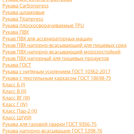
Рукава Carbonpress
Рукава шламовые
Рукава Titanpress
Рукава плоскосворачиваемые TPU
Рукава ПВХ
Рукав ПВХ для ассенизаторных машин
Рукав ПВХ напорно-всасывающий для пищевых сред
Рукав ПВХ напорно-всасывающий морозостойкий
Рукав ПВХ напорный для пищевых продуктов
Рукава ГОСТ
Рукава с нитяным усилением ГОСТ 10362-2017
Рукава с текстильным каркасом ГОСТ 18698-79
Класс Б (I)
Класс В (II)
Класс ВГ (III)
Класс Г (IV)
Класс Пар-2 (X)
Класс Ш(VIII)
Рукава для газовой сварки ГОСТ 9356-75
Рукава напорно-всасыващие ГОСТ 5398-76