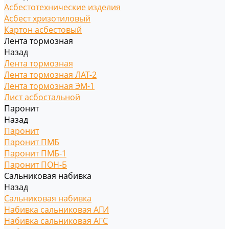
Асбестотехнические изделия
Асбест хризотиловый
Картон асбестовый
Лента тормозная
Назад
Лента тормозная
Лента тормозная ЛАТ-2
Лента тормозная ЭМ-1
Лист асбостальной
Паронит
Назад
Паронит
Паронит ПМБ
Паронит ПМБ-1
Паронит ПОН-Б
Сальниковая набивка
Назад
Сальниковая набивка
Набивка сальниковая АГИ
Набивка сальниковая АГС