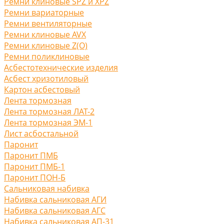
Ремни клиновые SPZ и XPZ
Ремни вариаторные
Ремни вентиляторные
Ремни клиновые AVX
Ремни клиновые Z(O)
Ремни поликлиновые
Асбестотехнические изделия
Асбест хризотиловый
Картон асбестовый
Лента тормозная
Лента тормозная ЛАТ-2
Лента тормозная ЭМ-1
Лист асбостальной
Паронит
Паронит ПМБ
Паронит ПМБ-1
Паронит ПОН-Б
Сальниковая набивка
Набивка сальниковая АГИ
Набивка сальниковая АГС
Набивка сальниковая АП-31