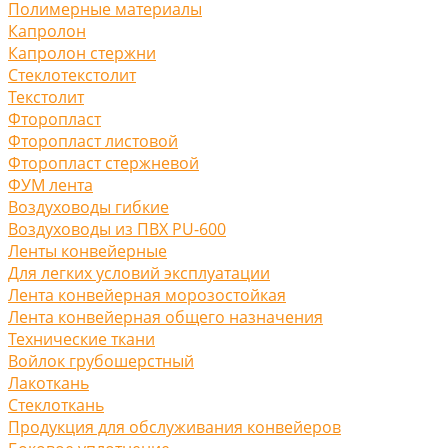
Полимерные материалы
Капролон
Капролон стержни
Стеклотекстолит
Текстолит
Фторопласт
Фторопласт листовой
Фторопласт стержневой
ФУМ лента
Воздуховоды гибкие
Воздуховоды из ПВХ PU-600
Ленты конвейерные
Для легких условий эксплуатации
Лента конвейерная морозостойкая
Лента конвейерная общего назначения
Технические ткани
Войлок грубошерстный
Лакоткань
Стеклоткань
Продукция для обслуживания конвейеров