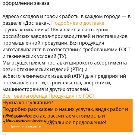
оформлении заказа.
Адреса складов и график работы в каждом городе — в
разделе «Доставка».
Подробнее о доставке
Группа компаний «СТК» является партнёром
российских заводов-производителей и поставщиков
промышленной продукции. Вся продукция
изготавливается в соответствии с требованиями ГОСТ
и технических условий (ТУ).
Мы осуществляем поставки широкого ассортимента
резинотехнических изделий (РТИ) и
асбестотехнических изделий (АТИ) для предприятий
промышленности, строительства, энергетики,
машиностроения и других отраслей.
Все товары бренда Продукция по ГОСТ
Нужна консультация?
Подробно расскажем о наших услугах, видах работ и
типовых проектах, рассчитаем стоимость и
Файлы Cookie
Мы используем файлы cookie.
Подробнее
.
подготовим индивидуальное предложение!
Принять и закрыть
Задать вопрос