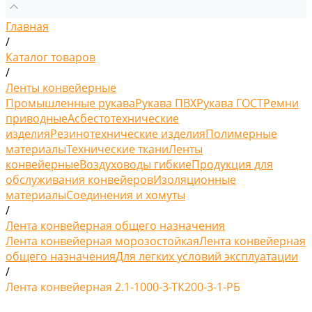
Главная
/
Каталог товаров
/
Ленты конвейерные
Промышленные рукава
Рукава ПВХ
Рукава ГОСТ
Ремни
приводные
Асбестотехнические
изделия
Резинотехнические изделия
Полимерные
материалы
Технические ткани
Ленты
конвейерные
Воздуховоды гибкие
Продукция для
обслуживания конвейеров
Изоляционные
материалы
Соединения и хомуты
/
Лента конвейерная общего назначения
Лента конвейерная морозостойкая
Лента конвейерная
общего назначения
Для легких условий эксплуатации
/
Лента конвейерная 2.1-1000-3-ТК200-3-1-РБ