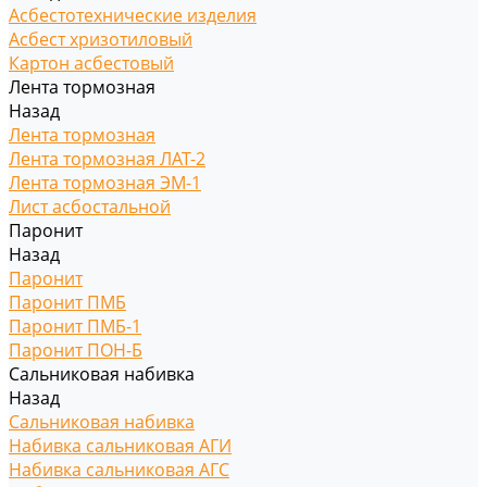
Асбестотехнические изделия
Асбест хризотиловый
Картон асбестовый
Лента тормозная
Назад
Лента тормозная
Лента тормозная ЛАТ-2
Лента тормозная ЭМ-1
Лист асбостальной
Паронит
Назад
Паронит
Паронит ПМБ
Паронит ПМБ-1
Паронит ПОН-Б
Сальниковая набивка
Назад
Сальниковая набивка
Набивка сальниковая АГИ
Набивка сальниковая АГС