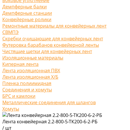
Боковое уплотнение
Демпферные балки
Демпферные станции
Конвейерные ролики
Ремонтные материалы для конвейерных лент
СВМПЭ
Скребки очищающие для конвейерных лент
Футеровка барабанов конвейерной ленты
Чистящие щетки для конвейерных лент
Изоляционные материалы
Киперная лента
Лента изоляционная ПВХ
Лента изоляционная Х/Б
Пленка полиимидная
Соединения и хомуты
БРС и камлоки
Металлические соединения для шлангов
Хомуты
Лента конвейерная 2.2-800-5-ТК200-6-2-РБ
/
шт