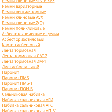
Ремни клиновые SPZ и XPZ
Ремни вариаторные
Ремни вентиляторные
Ремни клиновые AVX
Ремни клиновые Z(O)
Ремни поликлиновые
Асбестотехнические изделия
Асбест хризотиловый
Картон асбестовый
Лента тормозная
Лента тормозная ЛАТ-2
Лента тормозная ЭМ-1
Лист асбостальной
Паронит
Паронит ПМБ
Паронит ПМБ-1
Паронит ПОН-Б
Сальниковая набивка
Набивка сальниковая АГИ
Набивка сальниковая АГС
Набивка сальниковая АП-31