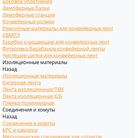
Боковое уплотнение
Демпферные балки
Демпферные станции
Конвейерные ролики
Ремонтные материалы для конвейерных лент
СВМПЭ
Скребки очищающие для конвейерных лент
Футеровка барабанов конвейерной ленты
Чистящие щетки для конвейерных лент
Изоляционные материалы
Назад
Изоляционные материалы
Киперная лента
Лента изоляционная ПВХ
Лента изоляционная Х/Б
Пленка полиимидная
Соединения и хомуты
Назад
Соединения и хомуты
БРС и камлоки
Металлические соединения для шлангов