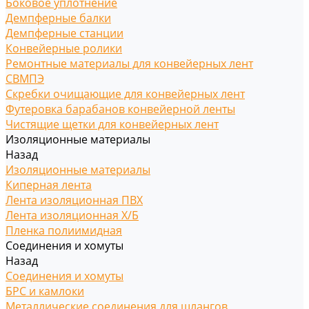
Боковое уплотнение
Демпферные балки
Демпферные станции
Конвейерные ролики
Ремонтные материалы для конвейерных лент
СВМПЭ
Скребки очищающие для конвейерных лент
Футеровка барабанов конвейерной ленты
Чистящие щетки для конвейерных лент
Изоляционные материалы
Назад
Изоляционные материалы
Киперная лента
Лента изоляционная ПВХ
Лента изоляционная Х/Б
Пленка полиимидная
Соединения и хомуты
Назад
Соединения и хомуты
БРС и камлоки
Металлические соединения для шлангов