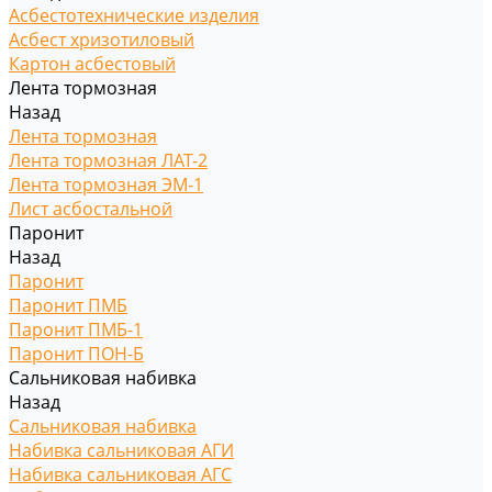
Асбестотехнические изделия
Асбест хризотиловый
Картон асбестовый
Лента тормозная
Назад
Лента тормозная
Лента тормозная ЛАТ-2
Лента тормозная ЭМ-1
Лист асбостальной
Паронит
Назад
Паронит
Паронит ПМБ
Паронит ПМБ-1
Паронит ПОН-Б
Сальниковая набивка
Назад
Сальниковая набивка
Набивка сальниковая АГИ
Набивка сальниковая АГС