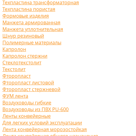
Техпластина трансформаторная
Техпластина пористая
Формовые изделия
Манжета армированная
Манжета уплотнительная
Шнур резиновый
Полимерные материалы
Капролон
Капролон стержни
Стеклотекстолит
Текстолит
Фторопласт
Фторопласт листовой
Фторопласт стержневой
ФУМ лента
Воздуховоды гибкие
Воздуховоды из ПВХ PU-600
Ленты конвейерные
Для легких условий эксплуатации
Лента конвейерная морозостойкая
Лента конвейерная общего назначения