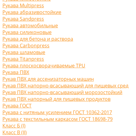
Рукава Multipress
Рукава абразивостойкие
Рукава Sandpress
Рукава автомобильные
Рукава силиконовые
Рукава для бетона и раствора
Рукава Carbonpress
Рукава шламовые
Рукава Titanpress
Рукава плоскосворачиваемые TPU
Рукава ПВХ
Рукав ПВХ для ассенизаторных машин
Рукав ПВХ напорно-всасывающий для пищевых сред
Рукав ПВХ напорно-всасывающий морозостойкий
Рукав ПВХ напорный для пищевых продуктов
Рукава ГОСТ
Рукава с нитяным усилением ГОСТ 10362-2017
Рукава с текстильным каркасом ГОСТ 18698-79
Класс Б (I)
Класс В (II)