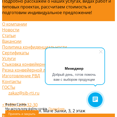
Подробно расскажем о наших услугах, видах работ и
типовых проектах, рассчитаем стоимость и
подготовим индивидуальное предложение!
Задать вопрос
О компании
Новости
Статьи
Вакансии
Политика конфиденциальности
Сертификаты
Услуги
Стыковка конвейерной ленты
Менеджер
Резка конвейерной ленты
Добрый день, готов помочь
Изготовление РВД
вам с выбором продукции
Контакты
ГОСТы
zakaz@sib-rti.ru
+7 (391) 219-32-30
Файлы Cookie
Мы используем файлы cookie.
Подробнее
.
г. Красноярск, ул. Мате Залки, 3, 2 этаж
Принять и закрыть
Заказать звонок