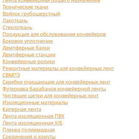
Технические ткани
Войлок грубошерстный
Лакоткань
Стеклоткань
Продукция для обслуживания конвейеров
Боковое уплотнение
Демпферные балки
Демпферные станции
Конвейерные ролики
Ремонтные материалы для конвейерных лент
СВМПЭ
Скребки очищающие для конвейерных лент
Футеровка барабанов конвейерной ленты
Чистящие щетки для конвейерных лент
Изоляционные материалы
Киперная лента
Лента изоляционная ПВХ
Лента изоляционная Х/Б
Пленка полиимидная
Соединения и хомуты