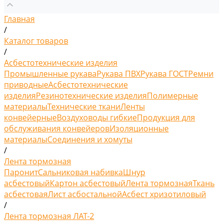
Главная
/
Каталог товаров
/
Асбестотехнические изделия
Промышленные рукава
Рукава ПВХ
Рукава ГОСТ
Ремни
приводные
Асбестотехнические
изделия
Резинотехнические изделия
Полимерные
материалы
Технические ткани
Ленты
конвейерные
Воздуховоды гибкие
Продукция для
обслуживания конвейеров
Изоляционные
материалы
Соединения и хомуты
/
Лента тормозная
Паронит
Сальниковая набивка
Шнур
асбестовый
Картон асбестовый
Лента тормозная
Ткань
асбестовая
Лист асбостальной
Асбест хризотиловый
/
Лента тормозная ЛАТ-2