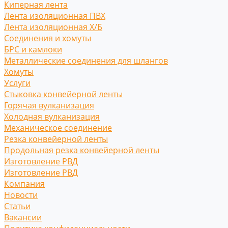
Киперная лента
Лента изоляционная ПВХ
Лента изоляционная Х/Б
Соединения и хомуты
БРС и камлоки
Металлические соединения для шлангов
Хомуты
Услуги
Стыковка конвейерной ленты
Горячая вулканизация
Холодная вулканизация
Механическое соединение
Резка конвейерной ленты
Продольная резка конвейерной ленты
Изготовление РВД
Изготовление РВД
Компания
Новости
Статьи
Вакансии