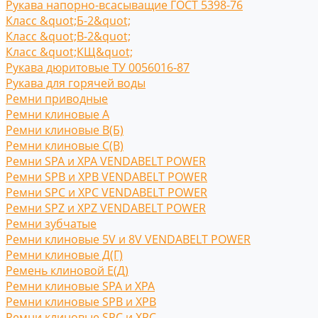
Рукава напорно-всасыващие ГОСТ 5398-76
Класс &quot;Б-2&quot;
Класс &quot;В-2&quot;
Класс &quot;КЩ&quot;
Рукава дюритовые ТУ 0056016-87
Рукава для горячей воды
Ремни приводные
Ремни клиновые A
Ремни клиновые В(Б)
Ремни клиновые С(B)
Ремни SPA и XPA VENDABELT POWER
Ремни SPB и XPB VENDABELT POWER
Ремни SPC и XPC VENDABELT POWER
Ремни SPZ и XPZ VENDABELT POWER
Ремни зубчатые
Ремни клиновые 5V и 8V VENDABELT POWER
Ремни клиновые Д(Г)
Ремень клиновой Е(Д)
Ремни клиновые SPA и XPA
Ремни клиновые SPB и XPB
Ремни клиновые SPC и XPC