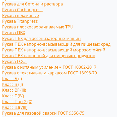
Рукава для бетона и раствора
Рукава Carbonpress
Рукава шламовые
Рукава Titanpress
Рукава плоскосворачиваемые TPU
Рукава ПВХ
Рукав ПВХ для ассенизаторных машин
Рукав ПВХ напорно-всасывающий для пищевых сред
Рукав ПВХ напорно-всасывающий морозостойкий
Рукав ПВХ напорный для пищевых продуктов
Рукава ГОСТ
Рукава с нитяным усилением ГОСТ 10362-2017
Рукава с текстильным каркасом ГОСТ 18698-79
Класс Б (I)
Класс В (II)
Класс ВГ (III)
Класс Г (IV)
Класс Пар-2 (X)
Класс Ш(VIII)
Рукава для газовой сварки ГОСТ 9356-75