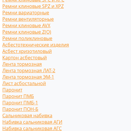
Ремни клиновые SPZ и XPZ
Ремни вариаторные
Ремни вентиляторные
Ремни клиновые AVX
Ремни клиновые Z(O)
Ремни поликлиновые
Асбестотехнические изделия
Асбест хризотиловый
Картон асбестовый
Лента тормозная
Лента тормозная ЛАТ-2
Лента тормозная ЭМ-1
Лист асбостальной
Паронит
Паронит ПМБ
Паронит ПМБ-1
Паронит ПОН-Б
Сальниковая набивка
Набивка сальниковая АГИ
Набивка сальниковая АГС