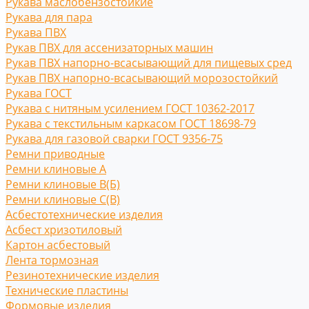
Рукава маслобензостойкие
Рукава для пара
Рукава ПВХ
Рукав ПВХ для ассенизаторных машин
Рукав ПВХ напорно-всасывающий для пищевых сред
Рукав ПВХ напорно-всасывающий морозостойкий
Рукава ГОСТ
Рукава с нитяным усилением ГОСТ 10362-2017
Рукава с текстильным каркасом ГОСТ 18698-79
Рукава для газовой сварки ГОСТ 9356-75
Ремни приводные
Ремни клиновые A
Ремни клиновые В(Б)
Ремни клиновые С(B)
Асбестотехнические изделия
Асбест хризотиловый
Картон асбестовый
Лента тормозная
Резинотехнические изделия
Технические пластины
Формовые изделия