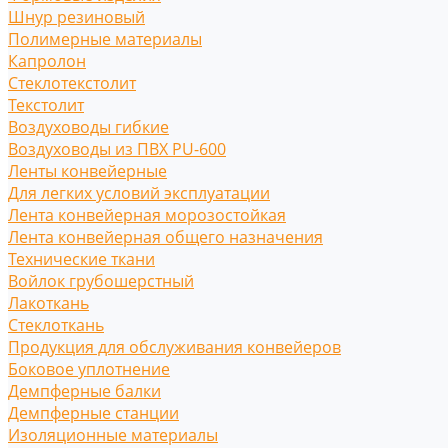
Шнур резиновый
Полимерные материалы
Капролон
Стеклотекстолит
Текстолит
Воздуховоды гибкие
Воздуховоды из ПВХ PU-600
Ленты конвейерные
Для легких условий эксплуатации
Лента конвейерная морозостойкая
Лента конвейерная общего назначения
Технические ткани
Войлок грубошерстный
Лакоткань
Стеклоткань
Продукция для обслуживания конвейеров
Боковое уплотнение
Демпферные балки
Демпферные станции
Изоляционные материалы