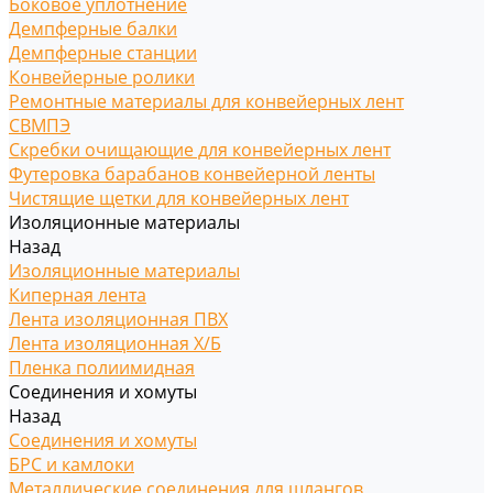
Боковое уплотнение
Демпферные балки
Демпферные станции
Конвейерные ролики
Ремонтные материалы для конвейерных лент
СВМПЭ
Скребки очищающие для конвейерных лент
Футеровка барабанов конвейерной ленты
Чистящие щетки для конвейерных лент
Изоляционные материалы
Назад
Изоляционные материалы
Киперная лента
Лента изоляционная ПВХ
Лента изоляционная Х/Б
Пленка полиимидная
Соединения и хомуты
Назад
Соединения и хомуты
БРС и камлоки
Металлические соединения для шлангов