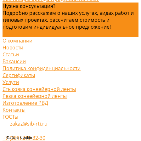
Нужна консультация?
Подробно расскажем о наших услугах, видах работ и
типовых проектах, рассчитаем стоимость и
подготовим индивидуальное предложение!
Задать вопрос
О компании
Новости
Статьи
Вакансии
Политика конфиденциальности
Сертификаты
Услуги
Стыковка конвейерной ленты
Резка конвейерной ленты
Изготовление РВД
Контакты
ГОСТы
zakaz@sib-rti.ru
+7 (391) 219-32-30
Файлы Cookie