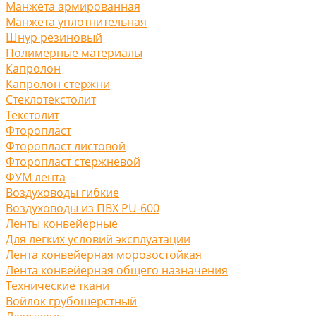
Манжета армированная
Манжета уплотнительная
Шнур резиновый
Полимерные материалы
Капролон
Капролон стержни
Стеклотекстолит
Текстолит
Фторопласт
Фторопласт листовой
Фторопласт стержневой
ФУМ лента
Воздуховоды гибкие
Воздуховоды из ПВХ PU-600
Ленты конвейерные
Для легких условий эксплуатации
Лента конвейерная морозостойкая
Лента конвейерная общего назначения
Технические ткани
Войлок грубошерстный