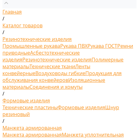
Главная
/
Каталог товаров
/
Резинотехнические изделия
Промышленные рукава
Рукава ПВХ
Рукава ГОСТ
Ремни
приводные
Асбестотехнические
изделия
Резинотехнические изделия
Полимерные
материалы
Технические ткани
Ленты
конвейерные
Воздуховоды гибкие
Продукция для
обслуживания конвейеров
Изоляционные
материалы
Соединения и хомуты
/
Формовые изделия
Технические пластины
Формовые изделия
Шнур
резиновый
/
Манжета армированная
Манжета армированная
Манжета уплотнительная