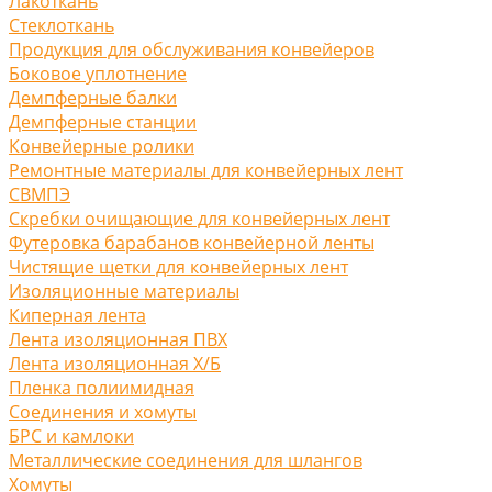
Лакоткань
Стеклоткань
Продукция для обслуживания конвейеров
Боковое уплотнение
Демпферные балки
Демпферные станции
Конвейерные ролики
Ремонтные материалы для конвейерных лент
СВМПЭ
Скребки очищающие для конвейерных лент
Футеровка барабанов конвейерной ленты
Чистящие щетки для конвейерных лент
Изоляционные материалы
Киперная лента
Лента изоляционная ПВХ
Лента изоляционная Х/Б
Пленка полиимидная
Соединения и хомуты
БРС и камлоки
Металлические соединения для шлангов
Хомуты