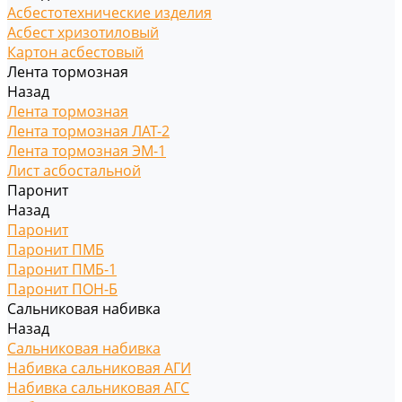
Асбестотехнические изделия
Асбест хризотиловый
Картон асбестовый
Лента тормозная
Назад
Лента тормозная
Лента тормозная ЛАТ-2
Лента тормозная ЭМ-1
Лист асбостальной
Паронит
Назад
Паронит
Паронит ПМБ
Паронит ПМБ-1
Паронит ПОН-Б
Сальниковая набивка
Назад
Сальниковая набивка
Набивка сальниковая АГИ
Набивка сальниковая АГС