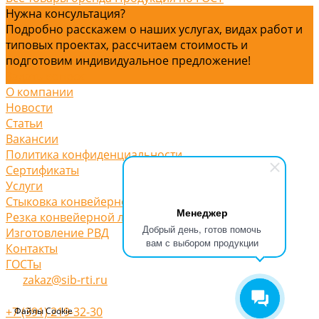
Нужна консультация?
Подробно расскажем о наших услугах, видах работ и
типовых проектах, рассчитаем стоимость и
подготовим индивидуальное предложение!
Задать вопрос
О компании
Новости
Статьи
Вакансии
Политика конфиденциальности
Сертификаты
Услуги
Стыковка конвейерной ленты
Менеджер
Резка конвейерной ленты
Добрый день, готов помочь
Изготовление РВД
вам с выбором продукции
Контакты
ГОСТы
zakaz@sib-rti.ru
+7 (391) 219-32-30
Файлы Cookie