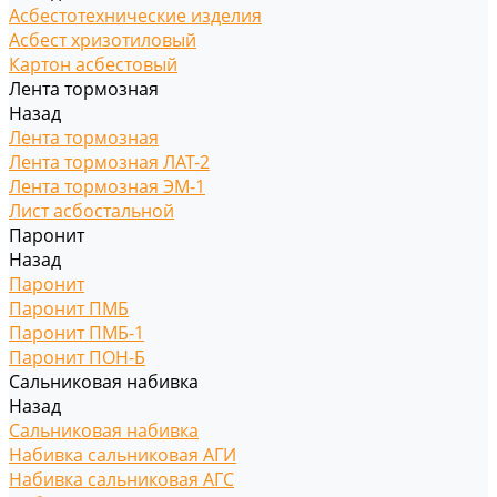
Асбестотехнические изделия
Асбест хризотиловый
Картон асбестовый
Лента тормозная
Назад
Лента тормозная
Лента тормозная ЛАТ-2
Лента тормозная ЭМ-1
Лист асбостальной
Паронит
Назад
Паронит
Паронит ПМБ
Паронит ПМБ-1
Паронит ПОН-Б
Сальниковая набивка
Назад
Сальниковая набивка
Набивка сальниковая АГИ
Набивка сальниковая АГС