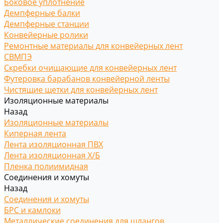
Боковое уплотнение
Демпферные балки
Демпферные станции
Конвейерные ролики
Ремонтные материалы для конвейерных лент
СВМПЭ
Скребки очищающие для конвейерных лент
Футеровка барабанов конвейерной ленты
Чистящие щетки для конвейерных лент
Изоляционные материалы
Назад
Изоляционные материалы
Киперная лента
Лента изоляционная ПВХ
Лента изоляционная Х/Б
Пленка полиимидная
Соединения и хомуты
Назад
Соединения и хомуты
БРС и камлоки
Металлические соединения для шлангов