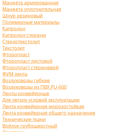
Манжета армированная
Манжета уплотнительная
Шнур резиновый
Полимерные материалы
Капролон
Капролон стержни
Стеклотекстолит
Текстолит
Фторопласт
Фторопласт листовой
Фторопласт стержневой
ФУМ лента
Воздуховоды гибкие
Воздуховоды из ПВХ PU-600
Ленты конвейерные
Для легких условий эксплуатации
Лента конвейерная морозостойкая
Лента конвейерная общего назначения
Технические ткани
Войлок грубошерстный