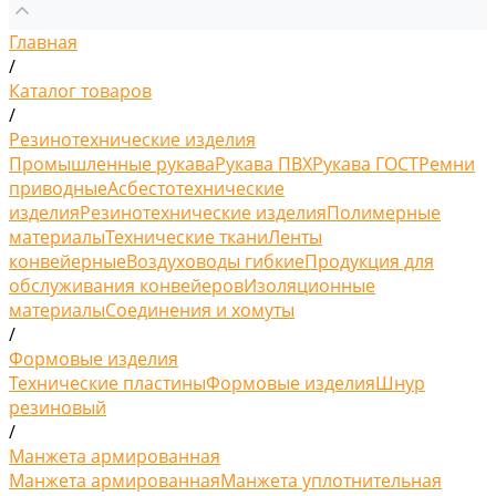
Главная
/
Каталог товаров
/
Резинотехнические изделия
Промышленные рукава
Рукава ПВХ
Рукава ГОСТ
Ремни
приводные
Асбестотехнические
изделия
Резинотехнические изделия
Полимерные
материалы
Технические ткани
Ленты
конвейерные
Воздуховоды гибкие
Продукция для
обслуживания конвейеров
Изоляционные
материалы
Соединения и хомуты
/
Формовые изделия
Технические пластины
Формовые изделия
Шнур
резиновый
/
Манжета армированная
Манжета армированная
Манжета уплотнительная