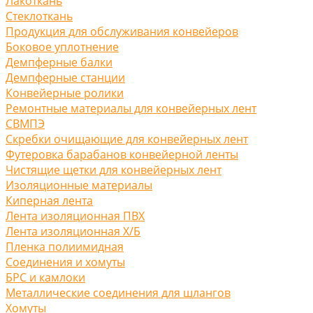
Лакоткань
Стеклоткань
Продукция для обслуживания конвейеров
Боковое уплотнение
Демпферные балки
Демпферные станции
Конвейерные ролики
Ремонтные материалы для конвейерных лент
СВМПЭ
Скребки очищающие для конвейерных лент
Футеровка барабанов конвейерной ленты
Чистящие щетки для конвейерных лент
Изоляционные материалы
Киперная лента
Лента изоляционная ПВХ
Лента изоляционная Х/Б
Пленка полиимидная
Соединения и хомуты
БРС и камлоки
Металлические соединения для шлангов
Хомуты