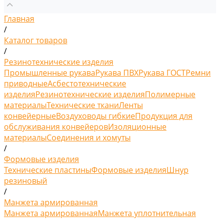
Главная
/
Каталог товаров
/
Резинотехнические изделия
Промышленные рукава
Рукава ПВХ
Рукава ГОСТ
Ремни
приводные
Асбестотехнические
изделия
Резинотехнические изделия
Полимерные
материалы
Технические ткани
Ленты
конвейерные
Воздуховоды гибкие
Продукция для
обслуживания конвейеров
Изоляционные
материалы
Соединения и хомуты
/
Формовые изделия
Технические пластины
Формовые изделия
Шнур
резиновый
/
Манжета армированная
Манжета армированная
Манжета уплотнительная