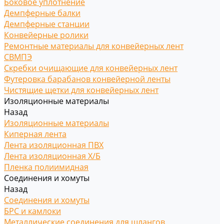
Боковое уплотнение
Демпферные балки
Демпферные станции
Конвейерные ролики
Ремонтные материалы для конвейерных лент
СВМПЭ
Скребки очищающие для конвейерных лент
Футеровка барабанов конвейерной ленты
Чистящие щетки для конвейерных лент
Изоляционные материалы
Назад
Изоляционные материалы
Киперная лента
Лента изоляционная ПВХ
Лента изоляционная Х/Б
Пленка полиимидная
Соединения и хомуты
Назад
Соединения и хомуты
БРС и камлоки
Металлические соединения для шлангов