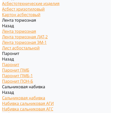
Асбестотехнические изделия
Асбест хризотиловый
Картон асбестовый
Лента тормозная
Назад
Лента тормозная
Лента тормозная ЛАТ-2
Лента тормозная ЭМ-1
Лист асбостальной
Паронит
Назад
Паронит
Паронит ПМБ
Паронит ПМБ-1
Паронит ПОН-Б
Сальниковая набивка
Назад
Сальниковая набивка
Набивка сальниковая АГИ
Набивка сальниковая АГС