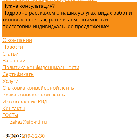
Нужна консультация?
Подробно расскажем о наших услугах, видах работ и
типовых проектах, рассчитаем стоимость и
подготовим индивидуальное предложение!
Задать вопрос
О компании
Новости
Статьи
Вакансии
Политика конфиденциальности
Сертификаты
Услуги
Стыковка конвейерной ленты
Резка конвейерной ленты
Изготовление РВД
Контакты
ГОСТы
zakaz@sib-rti.ru
+7 (391) 219-32-30
Файлы Cookie