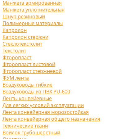
Манжета армированная
Манжета уплотнительная
Шнур резиновый
Полимерные материалы
Капролон
Капролон стержни
Стеклотекстолит
Текстолит
Фторопласт
Фторопласт листовой
Фторопласт стержневой
ФУМ лента
Воздуховоды гибкие
Воздуховоды из ПВХ PU-600
Ленты конвейерные
Для легких условий эксплуатации
Лента конвейерная морозостойкая
Лента конвейерная общего назначения
Технические ткани
Войлок грубошерстный