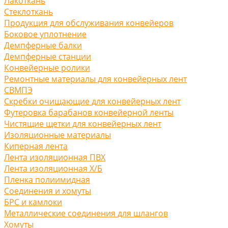
Лакоткань
Стеклоткань
Продукция для обслуживания конвейеров
Боковое уплотнение
Демпферные балки
Демпферные станции
Конвейерные ролики
Ремонтные материалы для конвейерных лент
СВМПЭ
Скребки очищающие для конвейерных лент
Футеровка барабанов конвейерной ленты
Чистящие щетки для конвейерных лент
Изоляционные материалы
Киперная лента
Лента изоляционная ПВХ
Лента изоляционная Х/Б
Пленка полиимидная
Соединения и хомуты
БРС и камлоки
Металлические соединения для шлангов
Хомуты