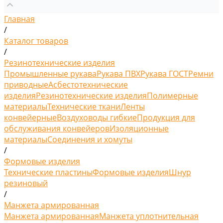
Главная
/
Каталог товаров
/
Резинотехнические изделия
Промышленные рукава
Рукава ПВХ
Рукава ГОСТ
Ремни
приводные
Асбестотехнические
изделия
Резинотехнические изделия
Полимерные
материалы
Технические ткани
Ленты
конвейерные
Воздуховоды гибкие
Продукция для
обслуживания конвейеров
Изоляционные
материалы
Соединения и хомуты
/
Формовые изделия
Технические пластины
Формовые изделия
Шнур
резиновый
/
Манжета армированная
Манжета армированная
Манжета уплотнительная