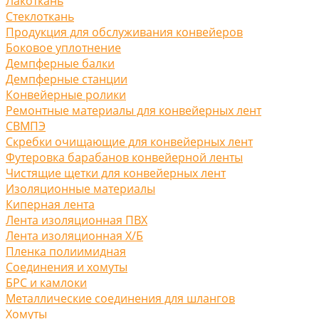
Лакоткань
Стеклоткань
Продукция для обслуживания конвейеров
Боковое уплотнение
Демпферные балки
Демпферные станции
Конвейерные ролики
Ремонтные материалы для конвейерных лент
СВМПЭ
Скребки очищающие для конвейерных лент
Футеровка барабанов конвейерной ленты
Чистящие щетки для конвейерных лент
Изоляционные материалы
Киперная лента
Лента изоляционная ПВХ
Лента изоляционная Х/Б
Пленка полиимидная
Соединения и хомуты
БРС и камлоки
Металлические соединения для шлангов
Хомуты