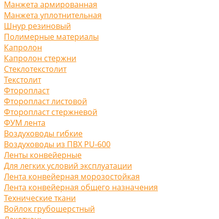
Манжета армированная
Манжета уплотнительная
Шнур резиновый
Полимерные материалы
Капролон
Капролон стержни
Стеклотекстолит
Текстолит
Фторопласт
Фторопласт листовой
Фторопласт стержневой
ФУМ лента
Воздуховоды гибкие
Воздуховоды из ПВХ PU-600
Ленты конвейерные
Для легких условий эксплуатации
Лента конвейерная морозостойкая
Лента конвейерная общего назначения
Технические ткани
Войлок грубошерстный