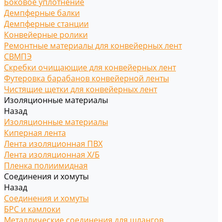
Боковое уплотнение
Демпферные балки
Демпферные станции
Конвейерные ролики
Ремонтные материалы для конвейерных лент
СВМПЭ
Скребки очищающие для конвейерных лент
Футеровка барабанов конвейерной ленты
Чистящие щетки для конвейерных лент
Изоляционные материалы
Назад
Изоляционные материалы
Киперная лента
Лента изоляционная ПВХ
Лента изоляционная Х/Б
Пленка полиимидная
Соединения и хомуты
Назад
Соединения и хомуты
БРС и камлоки
Металлические соединения для шлангов