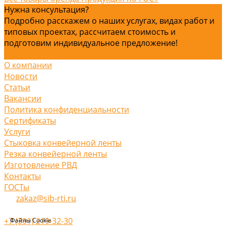
Нужна консультация?
Подробно расскажем о наших услугах, видах работ и
типовых проектах, рассчитаем стоимость и
подготовим индивидуальное предложение!
Задать вопрос
О компании
Новости
Статьи
Вакансии
Политика конфиденциальности
Сертификаты
Услуги
Стыковка конвейерной ленты
Резка конвейерной ленты
Изготовление РВД
Контакты
ГОСТы
zakaz@sib-rti.ru
+7 (391) 219-32-30
Файлы Cookie