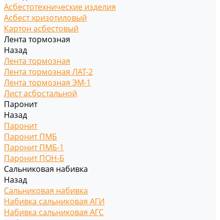
Асбестотехнические изделия
Асбест хризотиловый
Картон асбестовый
Лента тормозная
Назад
Лента тормозная
Лента тормозная ЛАТ-2
Лента тормозная ЭМ-1
Лист асбостальной
Паронит
Назад
Паронит
Паронит ПМБ
Паронит ПМБ-1
Паронит ПОН-Б
Сальниковая набивка
Назад
Сальниковая набивка
Набивка сальниковая АГИ
Набивка сальниковая АГС