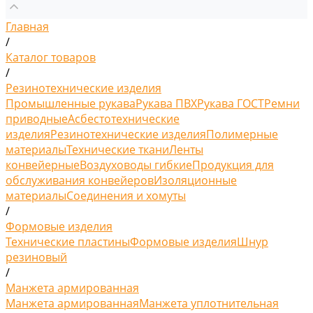
Главная
/
Каталог товаров
/
Резинотехнические изделия
Промышленные рукава
Рукава ПВХ
Рукава ГОСТ
Ремни
приводные
Асбестотехнические
изделия
Резинотехнические изделия
Полимерные
материалы
Технические ткани
Ленты
конвейерные
Воздуховоды гибкие
Продукция для
обслуживания конвейеров
Изоляционные
материалы
Соединения и хомуты
/
Формовые изделия
Технические пластины
Формовые изделия
Шнур
резиновый
/
Манжета армированная
Манжета армированная
Манжета уплотнительная