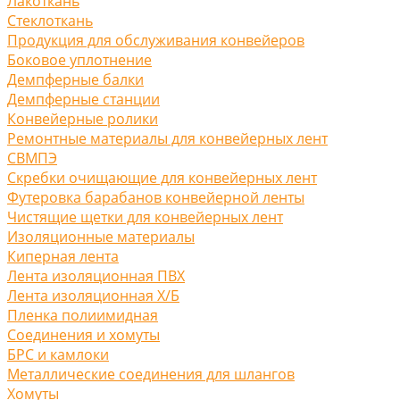
Лакоткань
Стеклоткань
Продукция для обслуживания конвейеров
Боковое уплотнение
Демпферные балки
Демпферные станции
Конвейерные ролики
Ремонтные материалы для конвейерных лент
СВМПЭ
Скребки очищающие для конвейерных лент
Футеровка барабанов конвейерной ленты
Чистящие щетки для конвейерных лент
Изоляционные материалы
Киперная лента
Лента изоляционная ПВХ
Лента изоляционная Х/Б
Пленка полиимидная
Соединения и хомуты
БРС и камлоки
Металлические соединения для шлангов
Хомуты