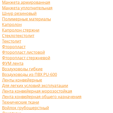
Манжета армированная
Манжета уплотнительная
Шнур резиновый
Полимерные материалы
Капролон
Капролон стержни
Стеклотекстолит
Текстолит
Фторопласт
Фторопласт листовой
Фторопласт стержневой
ФУМ лента
Воздуховоды гибкие
Воздуховоды из ПВХ PU-600
Ленты конвейерные
Для легких условий эксплуатации
Лента конвейерная морозостойкая
Лента конвейерная общего назначения
Технические ткани
Войлок грубошерстный