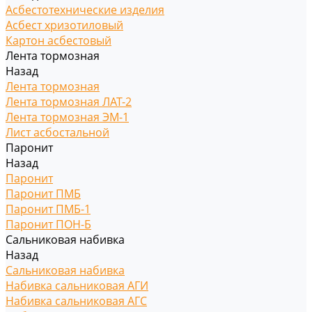
Асбестотехнические изделия
Асбест хризотиловый
Картон асбестовый
Лента тормозная
Назад
Лента тормозная
Лента тормозная ЛАТ-2
Лента тормозная ЭМ-1
Лист асбостальной
Паронит
Назад
Паронит
Паронит ПМБ
Паронит ПМБ-1
Паронит ПОН-Б
Сальниковая набивка
Назад
Сальниковая набивка
Набивка сальниковая АГИ
Набивка сальниковая АГС