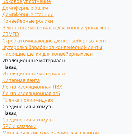
Боковое уплотнение
Демпферные балки
Демпферные станции
Конвейерные ролики
Ремонтные материалы для конвейерных лент
СВМПЭ
Скребки очищающие для конвейерных лент
Футеровка барабанов конвейерной ленты
Чистящие щетки для конвейерных лент
Изоляционные материалы
Назад
Изоляционные материалы
Киперная лента
Лента изоляционная ПВХ
Лента изоляционная Х/Б
Пленка полиимидная
Соединения и хомуты
Назад
Соединения и хомуты
БРС и камлоки
Металлические соединения для шлангов