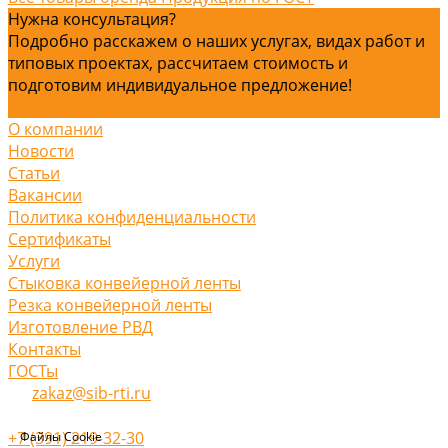
Нужна консультация?
Подробно расскажем о наших услугах, видах работ и
типовых проектах, рассчитаем стоимость и
подготовим индивидуальное предложение!
Задать вопрос
О компании
Новости
Статьи
Вакансии
Политика конфиденциальности
Сертификаты
Услуги
Стыковка конвейерной ленты
Резка конвейерной ленты
Изготовление РВД
Контакты
ГОСТы
zakaz@sib-rti.ru
+7 (391) 219-32-30
Файлы Cookie