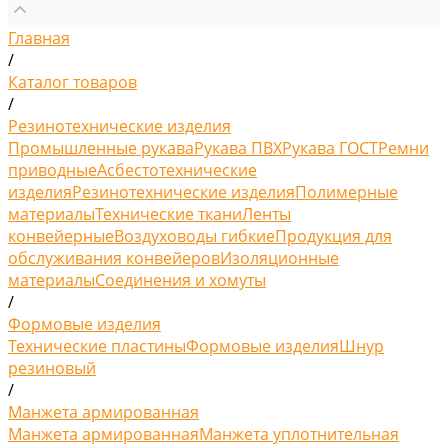
Главная
/
Каталог товаров
/
Резинотехнические изделия
Промышленные рукава
Рукава ПВХ
Рукава ГОСТ
Ремни
приводные
Асбестотехнические
изделия
Резинотехнические изделия
Полимерные
материалы
Технические ткани
Ленты
конвейерные
Воздуховоды гибкие
Продукция для
обслуживания конвейеров
Изоляционные
материалы
Соединения и хомуты
/
Формовые изделия
Технические пластины
Формовые изделия
Шнур
резиновый
/
Манжета армированная
Манжета армированная
Манжета уплотнительная