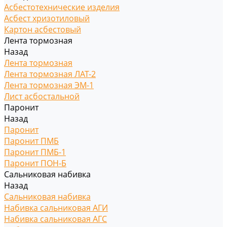
Асбестотехнические изделия
Асбест хризотиловый
Картон асбестовый
Лента тормозная
Назад
Лента тормозная
Лента тормозная ЛАТ-2
Лента тормозная ЭМ-1
Лист асбостальной
Паронит
Назад
Паронит
Паронит ПМБ
Паронит ПМБ-1
Паронит ПОН-Б
Сальниковая набивка
Назад
Сальниковая набивка
Набивка сальниковая АГИ
Набивка сальниковая АГС