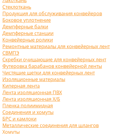
Лакоткань
Стеклоткань
Продукция для обслуживания конвейеров
Боковое уплотнение
Демпферные балки
Демпферные станции
Конвейерные ролики
Ремонтные материалы для конвейерных лент
СВМПЭ
Скребки очищающие для конвейерных лент
Футеровка барабанов конвейерной ленты
Чистящие щетки для конвейерных лент
Изоляционные материалы
Киперная лента
Лента изоляционная ПВХ
Лента изоляционная Х/Б
Пленка полиимидная
Соединения и хомуты
БРС и камлоки
Металлические соединения для шлангов
Хомуты