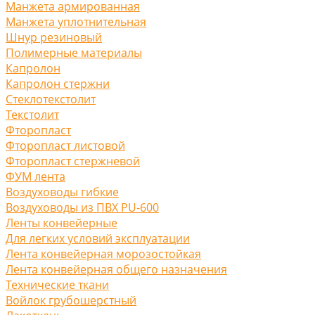
Манжета армированная
Манжета уплотнительная
Шнур резиновый
Полимерные материалы
Капролон
Капролон стержни
Стеклотекстолит
Текстолит
Фторопласт
Фторопласт листовой
Фторопласт стержневой
ФУМ лента
Воздуховоды гибкие
Воздуховоды из ПВХ PU-600
Ленты конвейерные
Для легких условий эксплуатации
Лента конвейерная морозостойкая
Лента конвейерная общего назначения
Технические ткани
Войлок грубошерстный