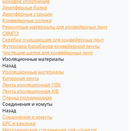
Боковое уплотнение
Демпферные балки
Демпферные станции
Конвейерные ролики
Ремонтные материалы для конвейерных лент
СВМПЭ
Скребки очищающие для конвейерных лент
Футеровка барабанов конвейерной ленты
Чистящие щетки для конвейерных лент
Изоляционные материалы
Назад
Изоляционные материалы
Киперная лента
Лента изоляционная ПВХ
Лента изоляционная Х/Б
Пленка полиимидная
Соединения и хомуты
Назад
Соединения и хомуты
БРС и камлоки
Металлические соединения для шлангов