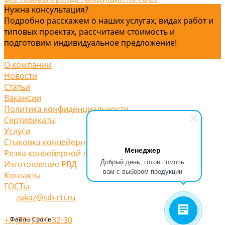
Нужна консультация?
Подробно расскажем о наших услугах, видах работ и
типовых проектах, рассчитаем стоимость и
подготовим индивидуальное предложение!
Задать вопрос
О компании
Новости
Статьи
Вакансии
Политика конфиденциальности
Сертификаты
Услуги
Стыковка конвейерной ленты
Менеджер
Резка конвейерной ленты
Добрый день, готов помочь
Изготовление РВД
вам с выбором продукции
Контакты
ГОСТы
zakaz@sib-rti.ru
+7 (391) 219-32-30
Файлы Cookie