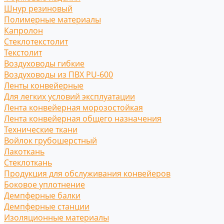
Шнур резиновый
Полимерные материалы
Капролон
Стеклотекстолит
Текстолит
Воздуховоды гибкие
Воздуховоды из ПВХ PU-600
Ленты конвейерные
Для легких условий эксплуатации
Лента конвейерная морозостойкая
Лента конвейерная общего назначения
Технические ткани
Войлок грубошерстный
Лакоткань
Стеклоткань
Продукция для обслуживания конвейеров
Боковое уплотнение
Демпферные балки
Демпферные станции
Изоляционные материалы