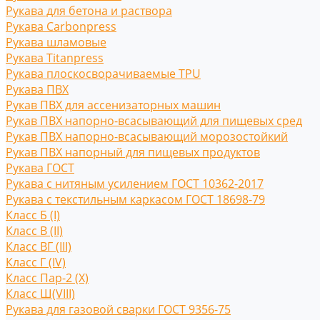
Рукава для бетона и раствора
Рукава Carbonpress
Рукава шламовые
Рукава Titanpress
Рукава плоскосворачиваемые TPU
Рукава ПВХ
Рукав ПВХ для ассенизаторных машин
Рукав ПВХ напорно-всасывающий для пищевых сред
Рукав ПВХ напорно-всасывающий морозостойкий
Рукав ПВХ напорный для пищевых продуктов
Рукава ГОСТ
Рукава с нитяным усилением ГОСТ 10362-2017
Рукава с текстильным каркасом ГОСТ 18698-79
Класс Б (I)
Класс В (II)
Класс ВГ (III)
Класс Г (IV)
Класс Пар-2 (X)
Класс Ш(VIII)
Рукава для газовой сварки ГОСТ 9356-75