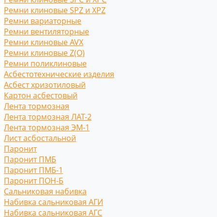
Ремни клиновые SPZ и XPZ
Ремни вариаторные
Ремни вентиляторные
Ремни клиновые AVX
Ремни клиновые Z(O)
Ремни поликлиновые
Асбестотехнические изделия
Асбест хризотиловый
Картон асбестовый
Лента тормозная
Лента тормозная ЛАТ-2
Лента тормозная ЭМ-1
Лист асбостальной
Паронит
Паронит ПМБ
Паронит ПМБ-1
Паронит ПОН-Б
Сальниковая набивка
Набивка сальниковая АГИ
Набивка сальниковая АГС