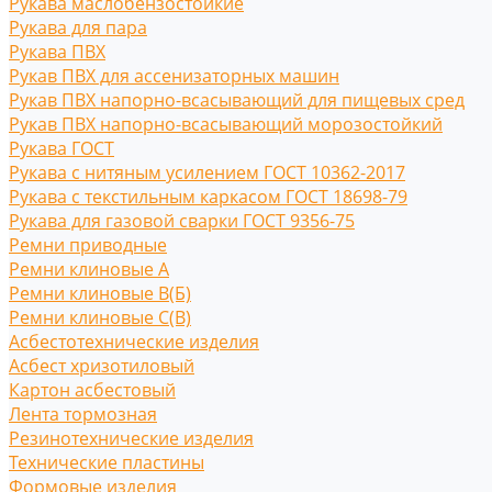
Рукава маслобензостойкие
Рукава для пара
Рукава ПВХ
Рукав ПВХ для ассенизаторных машин
Рукав ПВХ напорно-всасывающий для пищевых сред
Рукав ПВХ напорно-всасывающий морозостойкий
Рукава ГОСТ
Рукава с нитяным усилением ГОСТ 10362-2017
Рукава с текстильным каркасом ГОСТ 18698-79
Рукава для газовой сварки ГОСТ 9356-75
Ремни приводные
Ремни клиновые A
Ремни клиновые В(Б)
Ремни клиновые С(B)
Асбестотехнические изделия
Асбест хризотиловый
Картон асбестовый
Лента тормозная
Резинотехнические изделия
Технические пластины
Формовые изделия