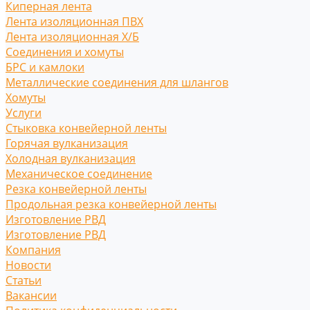
Киперная лента
Лента изоляционная ПВХ
Лента изоляционная Х/Б
Соединения и хомуты
БРС и камлоки
Металлические соединения для шлангов
Хомуты
Услуги
Стыковка конвейерной ленты
Горячая вулканизация
Холодная вулканизация
Механическое соединение
Резка конвейерной ленты
Продольная резка конвейерной ленты
Изготовление РВД
Изготовление РВД
Компания
Новости
Статьи
Вакансии