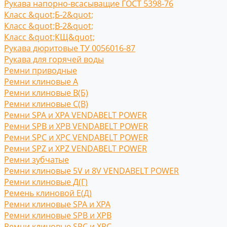
Рукава напорно-всасыващие ГОСТ 5398-76
Класс &quot;Б-2&quot;
Класс &quot;В-2&quot;
Класс &quot;КЩ&quot;
Рукава дюритовые ТУ 0056016-87
Рукава для горячей воды
Ремни приводные
Ремни клиновые A
Ремни клиновые В(Б)
Ремни клиновые С(B)
Ремни SPA и XPA VENDABELT POWER
Ремни SPB и XPB VENDABELT POWER
Ремни SPC и XPC VENDABELT POWER
Ремни SPZ и XPZ VENDABELT POWER
Ремни зубчатые
Ремни клиновые 5V и 8V VENDABELT POWER
Ремни клиновые Д(Г)
Ремень клиновой Е(Д)
Ремни клиновые SPA и XPA
Ремни клиновые SPB и XPB
Ремни клиновые SPC и XPC