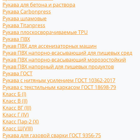
Рукава для бетона и раствора
Рукава Carbonpress
Рукава шламовые
Рукава Titanpress
Рукава плоскосворачиваемые TPU
Рукава ПВХ
Рукав ПВХ для ассенизаторных машин
Рукав ПВХ напорно-всасывающий для пищевых сред
Рукав ПВХ напорно-всасывающий морозостойкий
Рукав ПВХ напорный для пищевых продуктов
Рукава ГОСТ
Рукава с нитяным усилением ГОСТ 10362-2017
Рукава с текстильным каркасом ГОСТ 18698-79
Класс Б (I)
Класс В (II)
Класс ВГ (III)
Класс Г (IV)
Класс Пар-2 (X)
Класс Ш(VIII)
Рукава для газовой сварки ГОСТ 9356-75