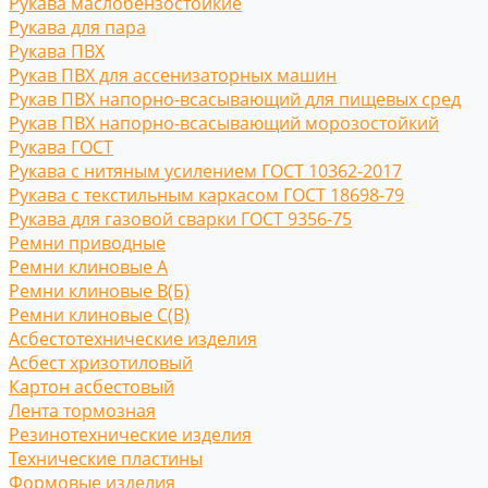
Рукава маслобензостойкие
Рукава для пара
Рукава ПВХ
Рукав ПВХ для ассенизаторных машин
Рукав ПВХ напорно-всасывающий для пищевых сред
Рукав ПВХ напорно-всасывающий морозостойкий
Рукава ГОСТ
Рукава с нитяным усилением ГОСТ 10362-2017
Рукава с текстильным каркасом ГОСТ 18698-79
Рукава для газовой сварки ГОСТ 9356-75
Ремни приводные
Ремни клиновые A
Ремни клиновые В(Б)
Ремни клиновые С(B)
Асбестотехнические изделия
Асбест хризотиловый
Картон асбестовый
Лента тормозная
Резинотехнические изделия
Технические пластины
Формовые изделия