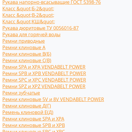
Рукава напорно-всасыващие ГОСТ 5398-76
Класс &quot;Б-2&quot;
Класс &quot;В-2&quot;
Класс &quot;КЩ&quot;
Рукава дюритовые ТУ 0056016-87
Рукава для горячей воды
Ремни приводные
Ремни клиновые A
Ремни клиновые В(Б)
Ремни клиновые С(B)
Ремни SPA и XPA VENDABELT POWER
Ремни SPB и XPB VENDABELT POWER
Ремни SPC и XPC VENDABELT POWER
Ремни SPZ и XPZ VENDABELT POWER
Ремни зубчатые
Ремни клиновые 5V и 8V VENDABELT POWER
Ремни клиновые Д(Г)
Ремень клиновой Е(Д)
Ремни клиновые SPA и XPA
Ремни клиновые SPB и XPB
Ремни клиновые SPC и XPC