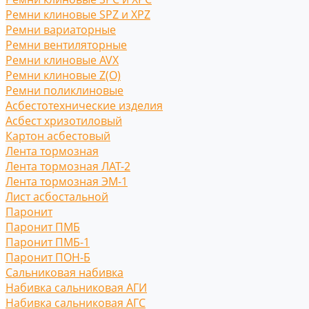
Ремни клиновые SPZ и XPZ
Ремни вариаторные
Ремни вентиляторные
Ремни клиновые AVX
Ремни клиновые Z(O)
Ремни поликлиновые
Асбестотехнические изделия
Асбест хризотиловый
Картон асбестовый
Лента тормозная
Лента тормозная ЛАТ-2
Лента тормозная ЭМ-1
Лист асбостальной
Паронит
Паронит ПМБ
Паронит ПМБ-1
Паронит ПОН-Б
Сальниковая набивка
Набивка сальниковая АГИ
Набивка сальниковая АГС