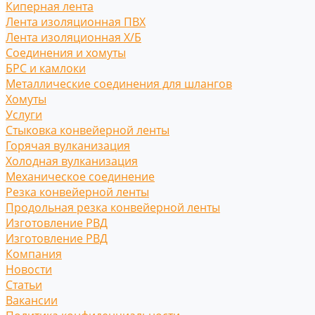
Киперная лента
Лента изоляционная ПВХ
Лента изоляционная Х/Б
Соединения и хомуты
БРС и камлоки
Металлические соединения для шлангов
Хомуты
Услуги
Стыковка конвейерной ленты
Горячая вулканизация
Холодная вулканизация
Механическое соединение
Резка конвейерной ленты
Продольная резка конвейерной ленты
Изготовление РВД
Изготовление РВД
Компания
Новости
Статьи
Вакансии