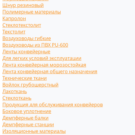
Шнур резиновый
Полимерные материалы
Капролон
Стеклотекстолит
Текстолит
Воздуховоды гибкие
Воздуховоды из ПВХ PU-600
Ленты конвейерные
Для легких условий эксплуатации
Лента конвейерная морозостойкая
Лента конвейерная общего назначения
Технические ткани
Войлок грубошерстный
Лакоткань
Стеклоткань
Продукция для обслуживания конвейеров
Боковое уплотнение
Демпферные балки
Демпферные станции
Изоляционные материалы