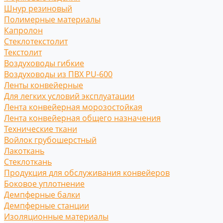
Шнур резиновый
Полимерные материалы
Капролон
Стеклотекстолит
Текстолит
Воздуховоды гибкие
Воздуховоды из ПВХ PU-600
Ленты конвейерные
Для легких условий эксплуатации
Лента конвейерная морозостойкая
Лента конвейерная общего назначения
Технические ткани
Войлок грубошерстный
Лакоткань
Стеклоткань
Продукция для обслуживания конвейеров
Боковое уплотнение
Демпферные балки
Демпферные станции
Изоляционные материалы