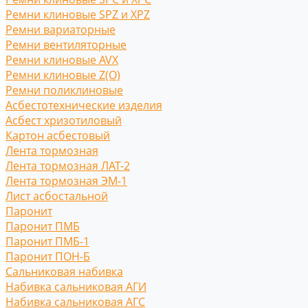
Ремни клиновые SPZ и XPZ
Ремни вариаторные
Ремни вентиляторные
Ремни клиновые AVX
Ремни клиновые Z(O)
Ремни поликлиновые
Асбестотехнические изделия
Асбест хризотиловый
Картон асбестовый
Лента тормозная
Лента тормозная ЛАТ-2
Лента тормозная ЭМ-1
Лист асбостальной
Паронит
Паронит ПМБ
Паронит ПМБ-1
Паронит ПОН-Б
Сальниковая набивка
Набивка сальниковая АГИ
Набивка сальниковая АГС