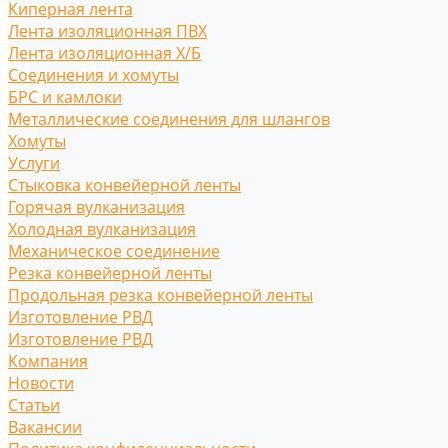
Киперная лента
Лента изоляционная ПВХ
Лента изоляционная Х/Б
Соединения и хомуты
БРС и камлоки
Металлические соединения для шлангов
Хомуты
Услуги
Стыковка конвейерной ленты
Горячая вулканизация
Холодная вулканизация
Механическое соединение
Резка конвейерной ленты
Продольная резка конвейерной ленты
Изготовление РВД
Изготовление РВД
Компания
Новости
Статьи
Вакансии