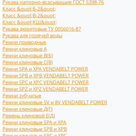
Рукава напорно-всасыващие ГОСТ 5398-76
Класс &quot;Б-2&quot;
Класс &quot;В-2&quot;
Класс &quot;КЩ&quot;
Рукава дюритовые ТУ 0056016-87
Рукава для горячей воды
Ремни приводные
Ремни клиновые A
Ремни клиновые В(Б)
Ремни клиновые С(B)
Ремни SPA и XPA VENDABELT POWER
Ремни SPB и XPB VENDABELT POWER
Ремни SPC и XPC VENDABELT POWER
Ремни SPZ и XPZ VENDABELT POWER
Ремни зубчатые
Ремни клиновые 5V и 8V VENDABELT POWER
Ремни клиновые Д(Г)
Ремень клиновой Е(Д)
Ремни клиновые SPA и XPA
Ремни клиновые SPB и XPB
Ремни клиновые SPC и XPC