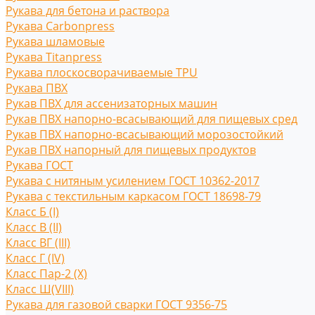
Рукава для бетона и раствора
Рукава Carbonpress
Рукава шламовые
Рукава Titanpress
Рукава плоскосворачиваемые TPU
Рукава ПВХ
Рукав ПВХ для ассенизаторных машин
Рукав ПВХ напорно-всасывающий для пищевых сред
Рукав ПВХ напорно-всасывающий морозостойкий
Рукав ПВХ напорный для пищевых продуктов
Рукава ГОСТ
Рукава с нитяным усилением ГОСТ 10362-2017
Рукава с текстильным каркасом ГОСТ 18698-79
Класс Б (I)
Класс В (II)
Класс ВГ (III)
Класс Г (IV)
Класс Пар-2 (X)
Класс Ш(VIII)
Рукава для газовой сварки ГОСТ 9356-75