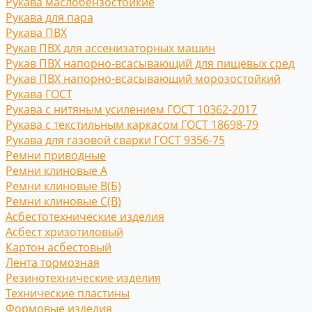
Рукава маслобензостойкие
Рукава для пара
Рукава ПВХ
Рукав ПВХ для ассенизаторных машин
Рукав ПВХ напорно-всасывающий для пищевых сред
Рукав ПВХ напорно-всасывающий морозостойкий
Рукава ГОСТ
Рукава с нитяным усилением ГОСТ 10362-2017
Рукава с текстильным каркасом ГОСТ 18698-79
Рукава для газовой сварки ГОСТ 9356-75
Ремни приводные
Ремни клиновые A
Ремни клиновые В(Б)
Ремни клиновые С(B)
Асбестотехнические изделия
Асбест хризотиловый
Картон асбестовый
Лента тормозная
Резинотехнические изделия
Технические пластины
Формовые изделия