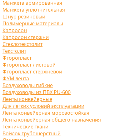
Манжета армированная
Манжета уплотнительная
Шнур резиновый
Полимерные материалы
Капролон
Капролон стержни
Стеклотекстолит
Текстолит
Фторопласт
Фторопласт листовой
Фторопласт стержневой
ФУМ лента
Воздуховоды гибкие
Воздуховоды из ПВХ PU-600
Ленты конвейерные
Для легких условий эксплуатации
Лента конвейерная морозостойкая
Лента конвейерная общего назначения
Технические ткани
Войлок грубошерстный