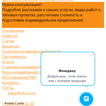
Нужна консультация?
Подробно расскажем о наших услугах, видах работ и
типовых проектах, рассчитаем стоимость и
подготовим индивидуальное предложение!
Задать вопрос
О компании
Новости
Статьи
Вакансии
Политика конфиденциальности
Сертификаты
Услуги
Стыковка конвейерной ленты
Менеджер
Резка конвейерной ленты
Добрый день, готов помочь
Изготовление РВД
вам с выбором продукции
Контакты
ГОСТы
zakaz@sib-rti.ru
+7 (391) 219-32-30
Файлы Cookie