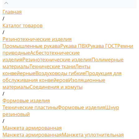
Главная
/
Каталог товаров
/
Резинотехнические изделия
Промышленные рукава
Рукава ПВХ
Рукава ГОСТ
Ремни
приводные
Асбестотехнические
изделия
Резинотехнические изделия
Полимерные
материалы
Технические ткани
Ленты
конвейерные
Воздуховоды гибкие
Продукция для
обслуживания конвейеров
Изоляционные
материалы
Соединения и хомуты
/
Формовые изделия
Технические пластины
Формовые изделия
Шнур
резиновый
/
Манжета армированная
Манжета армированная
Манжета уплотнительная