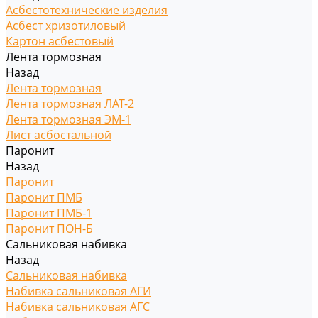
Асбестотехнические изделия
Асбест хризотиловый
Картон асбестовый
Лента тормозная
Назад
Лента тормозная
Лента тормозная ЛАТ-2
Лента тормозная ЭМ-1
Лист асбостальной
Паронит
Назад
Паронит
Паронит ПМБ
Паронит ПМБ-1
Паронит ПОН-Б
Сальниковая набивка
Назад
Сальниковая набивка
Набивка сальниковая АГИ
Набивка сальниковая АГС