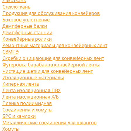
Лакоткань
Стеклоткань
Продукция для обслуживания конвейеров
Боковое уплотнение
Демпферные балки
Демпферные станции
Конвейерные ролики
Ремонтные материалы для конвейерных лент
СВМПЭ
Скребки очищающие для конвейерных лент
Футеровка барабанов конвейерной ленты
Чистящие щетки для конвейерных лент
Изоляционные материалы
Киперная лента
Лента изоляционная ПВХ
Лента изоляционная Х/Б
Пленка полиимидная
Соединения и хомуты
БРС и камлоки
Металлические соединения для шлангов
Хомуты