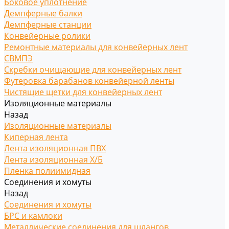
Боковое уплотнение
Демпферные балки
Демпферные станции
Конвейерные ролики
Ремонтные материалы для конвейерных лент
СВМПЭ
Скребки очищающие для конвейерных лент
Футеровка барабанов конвейерной ленты
Чистящие щетки для конвейерных лент
Изоляционные материалы
Назад
Изоляционные материалы
Киперная лента
Лента изоляционная ПВХ
Лента изоляционная Х/Б
Пленка полиимидная
Соединения и хомуты
Назад
Соединения и хомуты
БРС и камлоки
Металлические соединения для шлангов