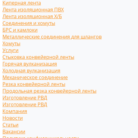
Киперная лента
Лента изоляционная ПВХ
Лента изоляционная Х/Б
Соединения и хомуты
БРС и камлоки
Металлические соединения для шлангов
Хомуты
Услуги
Стыковка конвейерной ленты
Горячая вулканизация
Холодная вулканизация
Механическое соединение
Резка конвейерной ленты
Продольная резка конвейерной ленты
Изготовление РВД
Изготовление РВД
Компания
Новости
Статьи
Вакансии