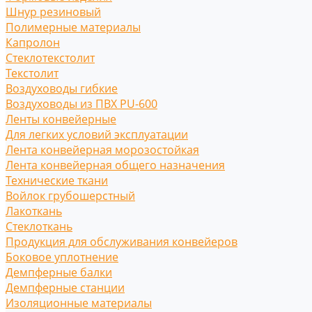
Шнур резиновый
Полимерные материалы
Капролон
Стеклотекстолит
Текстолит
Воздуховоды гибкие
Воздуховоды из ПВХ PU-600
Ленты конвейерные
Для легких условий эксплуатации
Лента конвейерная морозостойкая
Лента конвейерная общего назначения
Технические ткани
Войлок грубошерстный
Лакоткань
Стеклоткань
Продукция для обслуживания конвейеров
Боковое уплотнение
Демпферные балки
Демпферные станции
Изоляционные материалы