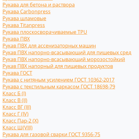
Рукава для бетона и раствора
Рукава Carbonpress
Рукава шламовые
Рукава Titanpress
Рукава плоскосворачиваемые TPU
Рукава ПВХ
Рукав ПВХ для ассенизаторных машин
Рукав ПВХ напорно-всасывающий для пищевых сред
Рукав ПВХ напорно-всасывающий морозостойкий
Рукав ПВХ напорный для пищевых продуктов
Рукава ГОСТ
Рукава с нитяным усилением ГОСТ 10362-2017
Рукава с текстильным каркасом ГОСТ 18698-79
Класс Б (I)
Класс В (II)
Класс ВГ (III)
Класс Г (IV)
Класс Пар-2 (X)
Класс Ш(VIII)
Рукава для газовой сварки ГОСТ 9356-75