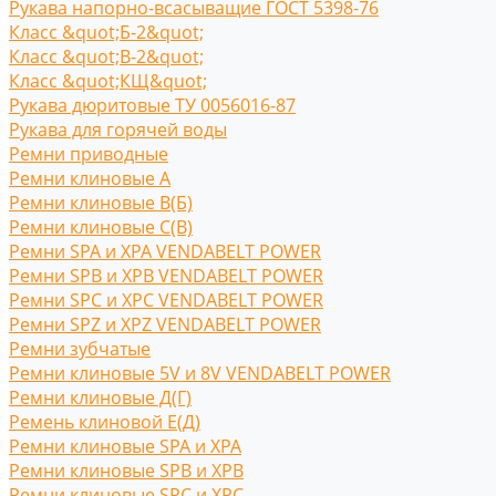
Рукава напорно-всасыващие ГОСТ 5398-76
Класс &quot;Б-2&quot;
Класс &quot;В-2&quot;
Класс &quot;КЩ&quot;
Рукава дюритовые ТУ 0056016-87
Рукава для горячей воды
Ремни приводные
Ремни клиновые A
Ремни клиновые В(Б)
Ремни клиновые С(B)
Ремни SPA и XPA VENDABELT POWER
Ремни SPB и XPB VENDABELT POWER
Ремни SPC и XPC VENDABELT POWER
Ремни SPZ и XPZ VENDABELT POWER
Ремни зубчатые
Ремни клиновые 5V и 8V VENDABELT POWER
Ремни клиновые Д(Г)
Ремень клиновой Е(Д)
Ремни клиновые SPA и XPA
Ремни клиновые SPB и XPB
Ремни клиновые SPC и XPC