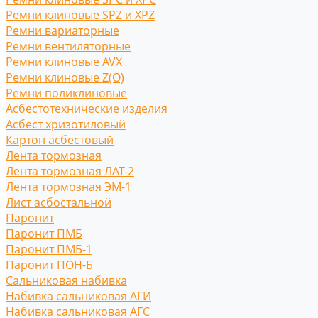
Ремни клиновые SPZ и XPZ
Ремни вариаторные
Ремни вентиляторные
Ремни клиновые AVX
Ремни клиновые Z(O)
Ремни поликлиновые
Асбестотехнические изделия
Асбест хризотиловый
Картон асбестовый
Лента тормозная
Лента тормозная ЛАТ-2
Лента тормозная ЭМ-1
Лист асбостальной
Паронит
Паронит ПМБ
Паронит ПМБ-1
Паронит ПОН-Б
Сальниковая набивка
Набивка сальниковая АГИ
Набивка сальниковая АГС