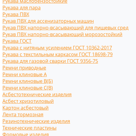
Рукава маслобензостойкие
Рукава для пара
Рукава ПВХ
Рукав ПВХ для ассенизаторных машин
Рукав ПВХ напорно-всасывающий для пищевых сред
Рукав ПВХ напорно-всасывающий морозостойкий
Рукава ГОСТ
Рукава с нитяным усилением ГОСТ 10362-2017
Рукава с текстильным каркасом ГОСТ 18698-79
Рукава для газовой сварки ГОСТ 9356-75
Ремни приводные
Ремни клиновые A
Ремни клиновые В(Б)
Ремни клиновые С(B)
Асбестотехнические изделия
Асбест хризотиловый
Картон асбестовый
Лента тормозная
Резинотехнические изделия
Технические пластины
Формовые изделия