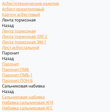
Асбестотехнические изделия
Асбест хризотиловый
Картон асбестовый
Лента тормозная
Назад
Лента тормозная
Лента тормозная ЛАТ-2
Лента тормозная ЭМ-1
Лист асбостальной
Паронит
Назад
Паронит
Паронит ПМБ
Паронит ПМБ-1
Паронит ПОН-Б
Сальниковая набивка
Назад
Сальниковая набивка
Набивка сальниковая АГИ
Набивка сальниковая АГС