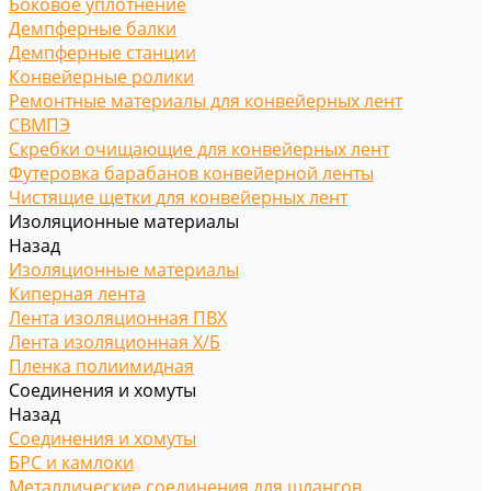
Боковое уплотнение
Демпферные балки
Демпферные станции
Конвейерные ролики
Ремонтные материалы для конвейерных лент
СВМПЭ
Скребки очищающие для конвейерных лент
Футеровка барабанов конвейерной ленты
Чистящие щетки для конвейерных лент
Изоляционные материалы
Назад
Изоляционные материалы
Киперная лента
Лента изоляционная ПВХ
Лента изоляционная Х/Б
Пленка полиимидная
Соединения и хомуты
Назад
Соединения и хомуты
БРС и камлоки
Металлические соединения для шлангов