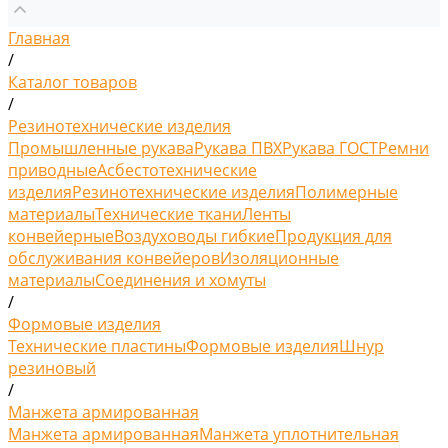
Главная
/
Каталог товаров
/
Резинотехнические изделия
Промышленные рукава
Рукава ПВХ
Рукава ГОСТ
Ремни
приводные
Асбестотехнические
изделия
Резинотехнические изделия
Полимерные
материалы
Технические ткани
Ленты
конвейерные
Воздуховоды гибкие
Продукция для
обслуживания конвейеров
Изоляционные
материалы
Соединения и хомуты
/
Формовые изделия
Технические пластины
Формовые изделия
Шнур
резиновый
/
Манжета армированная
Манжета армированная
Манжета уплотнительная