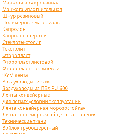
Манжета армированная
Манжета уплотнительная
Шнур резиновый
Полимерные материалы
Капролон
Капролон стержни
Стеклотекстолит
Текстолит
Фторопласт
Фторопласт листовой
Фторопласт стержневой
ФУМ лента
Воздуховоды гибкие
Воздуховоды из ПВХ PU-600
Ленты конвейерные
Для легких условий эксплуатации
Лента конвейерная морозостойкая
Лента конвейерная общего назначения
Технические ткани
Войлок грубошерстный