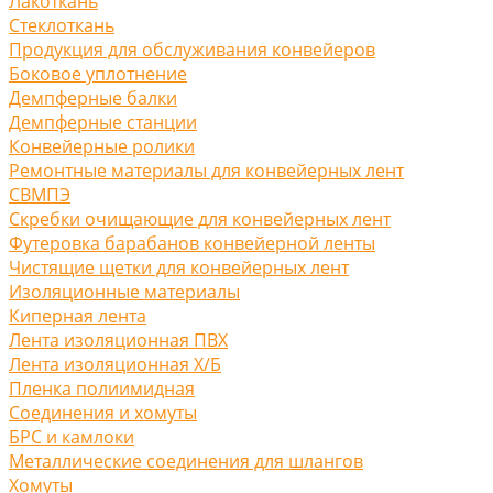
Лакоткань
Стеклоткань
Продукция для обслуживания конвейеров
Боковое уплотнение
Демпферные балки
Демпферные станции
Конвейерные ролики
Ремонтные материалы для конвейерных лент
СВМПЭ
Скребки очищающие для конвейерных лент
Футеровка барабанов конвейерной ленты
Чистящие щетки для конвейерных лент
Изоляционные материалы
Киперная лента
Лента изоляционная ПВХ
Лента изоляционная Х/Б
Пленка полиимидная
Соединения и хомуты
БРС и камлоки
Металлические соединения для шлангов
Хомуты