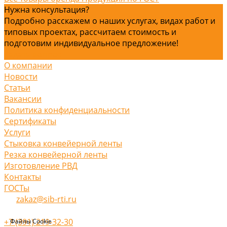
Нужна консультация?
Подробно расскажем о наших услугах, видах работ и
типовых проектах, рассчитаем стоимость и
подготовим индивидуальное предложение!
Задать вопрос
О компании
Новости
Статьи
Вакансии
Политика конфиденциальности
Сертификаты
Услуги
Стыковка конвейерной ленты
Резка конвейерной ленты
Изготовление РВД
Контакты
ГОСТы
zakaz@sib-rti.ru
+7 (391) 219-32-30
Файлы Cookie