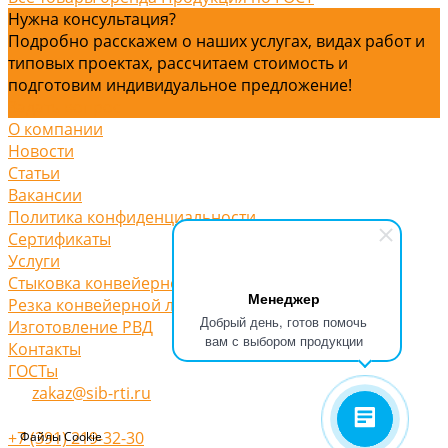
Нужна консультация?
Подробно расскажем о наших услугах, видах работ и
типовых проектах, рассчитаем стоимость и
подготовим индивидуальное предложение!
Задать вопрос
О компании
Новости
Статьи
Вакансии
Политика конфиденциальности
Сертификаты
Услуги
Стыковка конвейерной ленты
Менеджер
Резка конвейерной ленты
Добрый день, готов помочь
Изготовление РВД
вам с выбором продукции
Контакты
ГОСТы
zakaz@sib-rti.ru
+7 (391) 219-32-30
Файлы Cookie