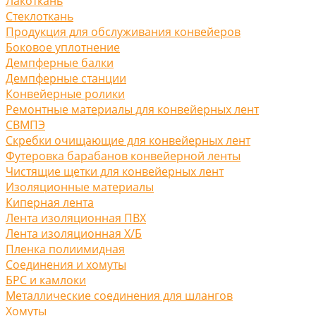
Лакоткань
Стеклоткань
Продукция для обслуживания конвейеров
Боковое уплотнение
Демпферные балки
Демпферные станции
Конвейерные ролики
Ремонтные материалы для конвейерных лент
СВМПЭ
Скребки очищающие для конвейерных лент
Футеровка барабанов конвейерной ленты
Чистящие щетки для конвейерных лент
Изоляционные материалы
Киперная лента
Лента изоляционная ПВХ
Лента изоляционная Х/Б
Пленка полиимидная
Соединения и хомуты
БРС и камлоки
Металлические соединения для шлангов
Хомуты