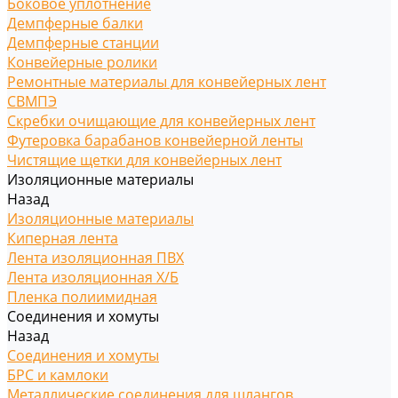
Боковое уплотнение
Демпферные балки
Демпферные станции
Конвейерные ролики
Ремонтные материалы для конвейерных лент
СВМПЭ
Скребки очищающие для конвейерных лент
Футеровка барабанов конвейерной ленты
Чистящие щетки для конвейерных лент
Изоляционные материалы
Назад
Изоляционные материалы
Киперная лента
Лента изоляционная ПВХ
Лента изоляционная Х/Б
Пленка полиимидная
Соединения и хомуты
Назад
Соединения и хомуты
БРС и камлоки
Металлические соединения для шлангов