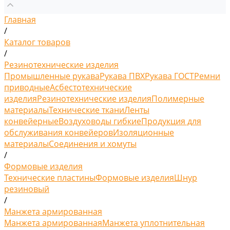
Главная
/
Каталог товаров
/
Резинотехнические изделия
Промышленные рукава
Рукава ПВХ
Рукава ГОСТ
Ремни
приводные
Асбестотехнические
изделия
Резинотехнические изделия
Полимерные
материалы
Технические ткани
Ленты
конвейерные
Воздуховоды гибкие
Продукция для
обслуживания конвейеров
Изоляционные
материалы
Соединения и хомуты
/
Формовые изделия
Технические пластины
Формовые изделия
Шнур
резиновый
/
Манжета армированная
Манжета армированная
Манжета уплотнительная