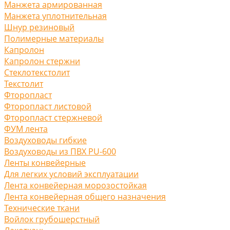
Манжета армированная
Манжета уплотнительная
Шнур резиновый
Полимерные материалы
Капролон
Капролон стержни
Стеклотекстолит
Текстолит
Фторопласт
Фторопласт листовой
Фторопласт стержневой
ФУМ лента
Воздуховоды гибкие
Воздуховоды из ПВХ PU-600
Ленты конвейерные
Для легких условий эксплуатации
Лента конвейерная морозостойкая
Лента конвейерная общего назначения
Технические ткани
Войлок грубошерстный