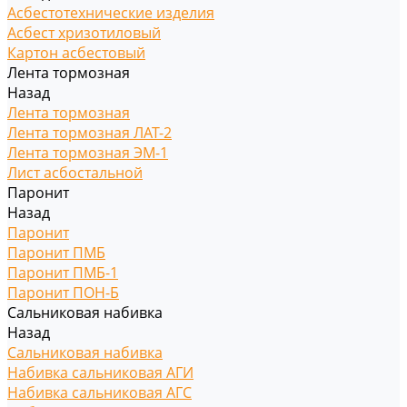
Асбестотехнические изделия
Асбест хризотиловый
Картон асбестовый
Лента тормозная
Назад
Лента тормозная
Лента тормозная ЛАТ-2
Лента тормозная ЭМ-1
Лист асбостальной
Паронит
Назад
Паронит
Паронит ПМБ
Паронит ПМБ-1
Паронит ПОН-Б
Сальниковая набивка
Назад
Сальниковая набивка
Набивка сальниковая АГИ
Набивка сальниковая АГС