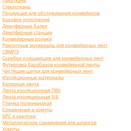
Лакоткань
Стеклоткань
Продукция для обслуживания конвейеров
Боковое уплотнение
Демпферные балки
Демпферные станции
Конвейерные ролики
Ремонтные материалы для конвейерных лент
СВМПЭ
Скребки очищающие для конвейерных лент
Футеровка барабанов конвейерной ленты
Чистящие щетки для конвейерных лент
Изоляционные материалы
Киперная лента
Лента изоляционная ПВХ
Лента изоляционная Х/Б
Пленка полиимидная
Соединения и хомуты
БРС и камлоки
Металлические соединения для шлангов
Хомуты