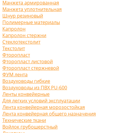
Манжета армированная
Манжета уплотнительная
Шнур резиновый
Полимерные материалы
Капролон
Капролон стержни
Стеклотекстолит
Текстолит
Фторопласт
Фторопласт листовой
Фторопласт стержневой
ФУМ лента
Воздуховоды гибкие
Воздуховоды из ПВХ PU-600
Ленты конвейерные
Для легких условий эксплуатации
Лента конвейерная морозостойкая
Лента конвейерная общего назначения
Технические ткани
Войлок грубошерстный