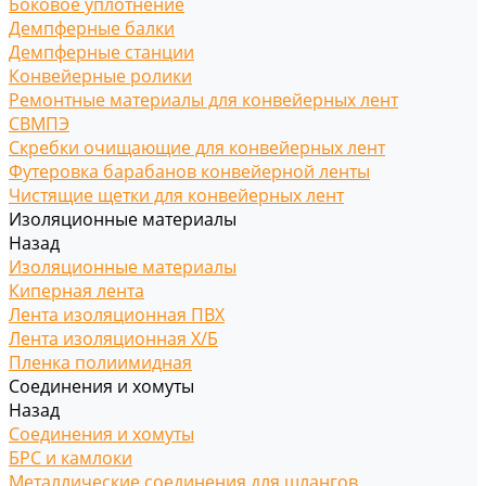
Боковое уплотнение
Демпферные балки
Демпферные станции
Конвейерные ролики
Ремонтные материалы для конвейерных лент
СВМПЭ
Скребки очищающие для конвейерных лент
Футеровка барабанов конвейерной ленты
Чистящие щетки для конвейерных лент
Изоляционные материалы
Назад
Изоляционные материалы
Киперная лента
Лента изоляционная ПВХ
Лента изоляционная Х/Б
Пленка полиимидная
Соединения и хомуты
Назад
Соединения и хомуты
БРС и камлоки
Металлические соединения для шлангов