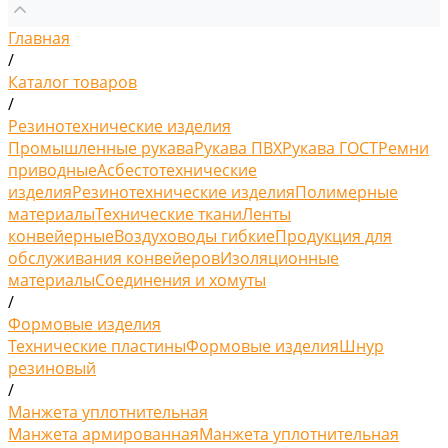
Главная
/
Каталог товаров
/
Резинотехнические изделия
Промышленные рукава
Рукава ПВХ
Рукава ГОСТ
Ремни
приводные
Асбестотехнические
изделия
Резинотехнические изделия
Полимерные
материалы
Технические ткани
Ленты
конвейерные
Воздуховоды гибкие
Продукция для
обслуживания конвейеров
Изоляционные
материалы
Соединения и хомуты
/
Формовые изделия
Технические пластины
Формовые изделия
Шнур
резиновый
/
Манжета уплотнительная
Манжета армированная
Манжета уплотнительная