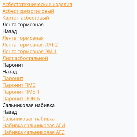
Асбестотехнические изделия
Асбест хризотиловый
Картон асбестовый
Лента тормозная
Назад
Лента тормозная
Лента тормозная ЛАТ-2
Лента тормозная ЭМ-1
Лист асбостальной
Паронит
Назад
Паронит
Паронит ПМБ
Паронит ПМБ-1
Паронит ПОН-Б
Сальниковая набивка
Назад
Сальниковая набивка
Набивка сальниковая АГИ
Набивка сальниковая АГС